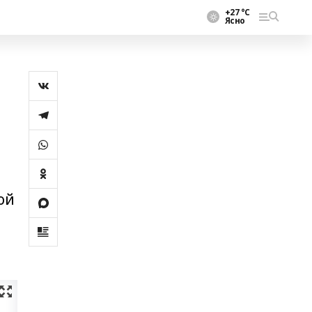
+27 °С
Ясно
ой