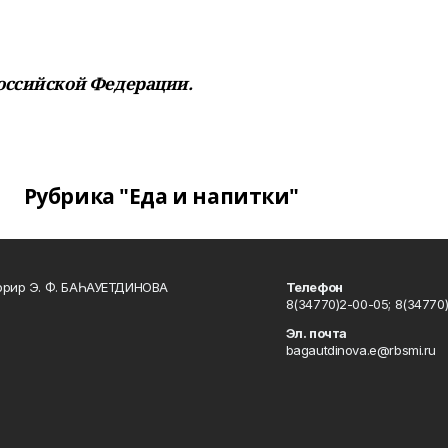
оссийской Федерации.
Рубрика "Еда и напитки"
ррир Э. Ф. БАҺАУЕТДИНОВА
Телефон
8(34770)2-00-05; 8(34770)
Эл. почта
bagautdinova.e@rbsmi.ru