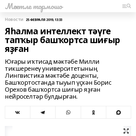
Мәсетле тормошо
Новости
25 ФЕВРАЛЯ 2019, 13:33
Яһалма интеллект тәүге
тапҡыр башҡортса шиғыр
яҙған
Юғары иҡтисад мәктәбе Милли
тикшеренеү университетының
Лингвистика мәктәбе доценты,
Башҡортостанда тыуып үҫкән Борис
Орехов башҡортса шиғыр яҙған
нейроселтәр булдырған.