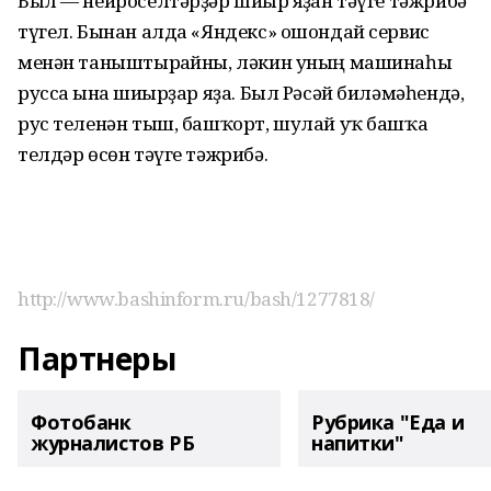
Был — нейроселтәрҙәр шиғыр яҙған тәүге тәжрибә
түгел. Бынан алда «Яндекс» ошондай сервис
менән таныштырғайны, ләкин уның машинаһы
русса ғына шиғырҙар яҙа. Был Рәсәй биләмәһендә,
рус теленән тыш, башҡорт, шулай уҡ башҡа
телдәр өсөн тәүге тәжрибә.
http://www.bashinform.ru/bash/1277818/
Партнеры
Фотобанк
Рубрика "Еда и
журналистов РБ
напитки"