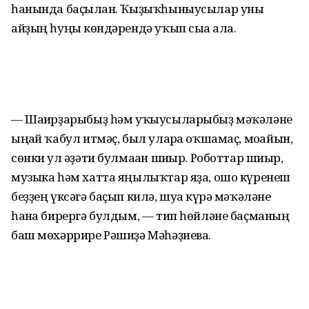
һанында баҫылған. Ҡыҙыҡһыныусылар уны
айҙың һуңғы көндәрендә уҡып сыға ала.
— Шағирҙарыбыҙ һәм уҡыусыларыбыҙ мәҡәләне
ыңғай ҡабул итмәҫ, был уларға оҡшамаҫ, моғайын,
сөнки ул ғәҙәти булмаған шиғыр. Роботтар шиғыр,
музыка һәм хатта яңылыҡтар яҙа, ошо күренеш
беҙҙең үксәгә баҫып килә, шуға күрә мәҡәләне
һанға бирергә булдым, — тип һөйләне баҫманың
баш мөхәррире Рәшиҙә Мәһәҙиева.