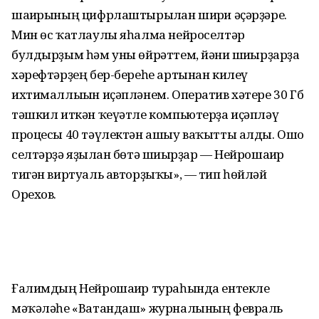
шағирының цифрлаштырылған шиғри әҫәрҙәре.
Мин өс ҡатлаулы яһалма нейроселтәр
булдырҙым һәм уны өйрәттем, йәғни шиғырҙарҙа
хәрефтәрҙең бер-береһе артынан килеү
ихтималлығын иҫәпләнем. Оператив хәтере 30 Гб
тәшкил иткән ҡеүәтле компьютерҙа иҫәпләү
процесы 40 тәүлектән ашыу ваҡытты алды. Ошо
селтәрҙә яҙылған бөтә шиғырҙар — Нейрошағир
тигән виртуаль авторҙыҡы», — тип һөйләй
Орехов.
Ғалимдың Нейрошағир тураһында ентекле
мәҡәләһе «Ватандаш» журналының февраль