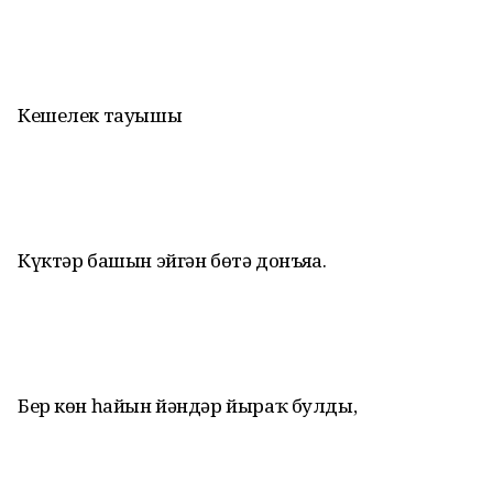
Кешелек тауышы
Күктәр башын эйгән бөтә донъяға.
Бер көн һайын йәндәр йыраҡ булды,