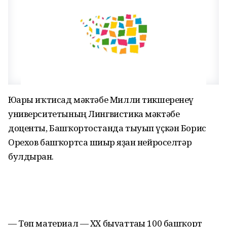
Юғары иҡтисад мәктәбе Милли тикшеренеү
университетының Лингвистика мәктәбе
доценты, Башҡортостанда тыуып үҫкән Борис
Орехов башҡортса шиғыр яҙған нейроселтәр
булдырған.
— Төп материал — XX быуаттағы 100 башҡорт