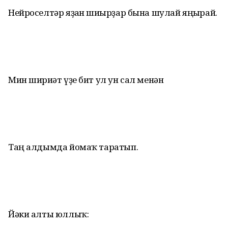
Нейроселтәр яҙған шиғырҙар бына шулай яңғырай.
Мин шиғриәт үҙе бит ул ун сал менән
Таң алдымда йомаҡ таратып.
Йәки алты юллыҡ: