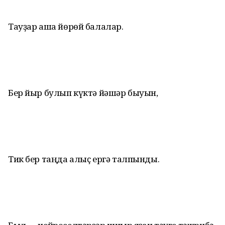
Тауҙар аша йөрөй балалар.
Бер йыр булып күктә йәшәр быуын,
Тик бер таңда алыҫ ергә талпынды.