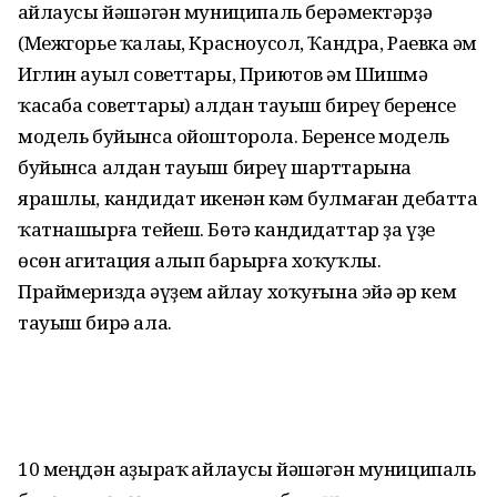
һайлаусы йәшәгән муниципаль берәмектәрҙә
(Межгорье ҡалаһы, Красноусол, Ҡандра, Раевка һәм
Иглин ауыл советтары, Приютов һәм Шишмә
ҡасаба советтары) алдан тауыш биреү беренсе
модель буйынса ойошторола. Беренсе модель
буйынса алдан тауыш биреү шарттарына
ярашлы, кандидат икенән кәм булмаған дебатта
ҡатнашырға тейеш. Бөтә кандидаттар ҙа үҙе
өсөн агитация алып барырға хоҡуҡлы.
Праймеризда әүҙем һайлау хоҡуғына эйә һәр кем
тауыш бирә ала.
10 меңдән аҙыраҡ һайлаусы йәшәгән муниципаль