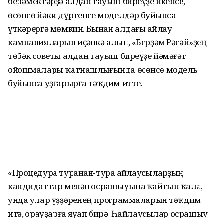
берәмектәрҙә алдан тауыш биреүҙе икенсе,
өсөнсө йәки дүртенсе моделдәр буйынса
үткәрергә мөмкин. Бынан алдағы һайлау
кампанияларын иҫәпкә алып, «Берҙәм Рәсәй»ҙең
төбәк советы алдан тауыш биреүҙе йәмәғәт
ойошмалары ҡатнашлығында өсөнсө модель
буйынса уҙғарырға тәҡдим итте.
«Процедура туранан-тура һайлаусыларҙың
кандидаттар менән осрашыуына ҡайтып ҡала,
унда улар үҙҙәренең программаларын тәҡдим
итә, һорауҙарға яуап бирә. Һайлаусылар осрашыу