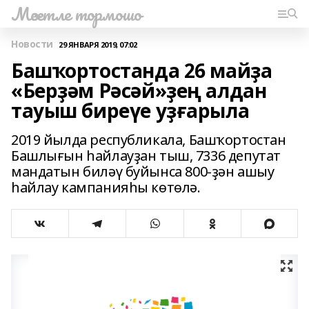
Мәсетле тормошо
Новости
29 ЯНВАРЯ 2019, 07:02
Башҡортостанда 26 майҙа
«Берҙәм Рәсәй»ҙең алдан
тауыш биреүе уҙғарыла
2019 йылда республикала, Башҡортостан
Башлығын һайлауҙан тыш, 7336 депутат
мандатын биләү буйынса 800-ҙән ашыу
һайлау кампанияһы көтөлә.