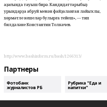
аҙағында тауыш бирә. Кандидаттарыбыҙ
урындарҙа абруй менән файҙаланған лайыҡлы,
хөрмәтле кешеләр булырға тейеш», — тип
билдәләне Константин Толкачев.
http://www.bashinform.ru/bash/1266313/
Партнеры
Фотобанк
Рубрика "Еда и
журналистов РБ
напитки"