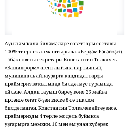
Ауыл һәм ҡала биләмәләре советтары составы
100% тиерлек алмаштырыла. «Берҙәм Рәсәй»ҙең
төбәк советы секретары Константин Толкачев
«Башинформ» агентлығына партияның
муниципаль һайлауҙарға кандидаттарҙы
праймериз ваҡытында билдәләүе тураһында
һөйләне. Алдан тауыш биреү көнө 26 майға
иртәнге сәғәт 8-ҙән киске 8-гә тиклем
билдәләнгән. Константин Толкачев әйтеүенсә,
праймеризды 4 төрлө модель буйынса
уҙғарырға мөмкин. 10 мең һәм унан күберәк