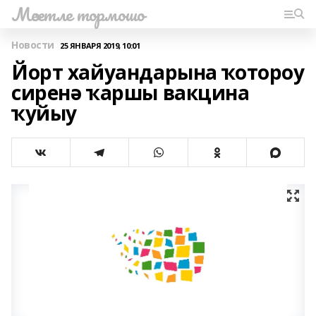
Мәсетле тормошо
Новости
25 ЯНВАРЯ 2019, 10:01
Йорт хайуандарына ҡотороу
сиренә ҡаршы вакцина
ҡуйыу