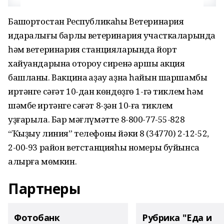
Башҡортостан Республикаһы Ветеринария
идаралығы барлыҡ ветеринария участкаларында
һәм ветеринария станцияларында йорт
хайуандарына ҡотороу сиренә ҡаршы акция
башланы. Вакцина ҡаҙау аҙна һайын шаршамбы
иртәнге сәғәт 10-дан көндөҙгө 1-гә тиклем һәм
шәмбе иртәнге сәғәт 8-ҙән 10-ға тиклем
уҙғарыла. Бар мәғлүмәтте 8-800-77-55-828
“Ҡыҙыу линия” телефоны йәки 8 (34770) 2-12-52,
2-00-93 район ветстанцияһы номеры буйынса
алырға мөмкин.
Партнеры
Фотобанк
Рубрика "Еда и