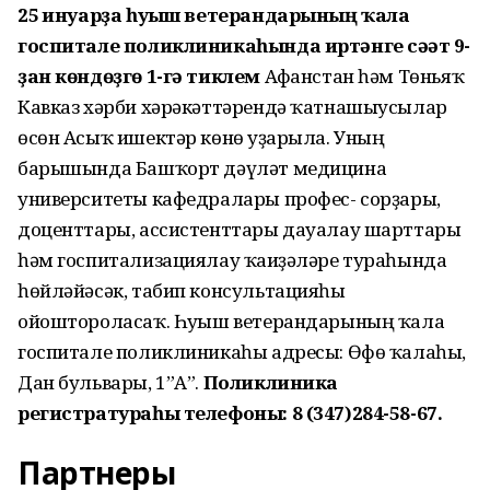
25 ғинуарҙа һуғыш ветерандарының ҡала
госпитале поликлиникаһында иртәнге сәғәт 9-
ҙан көндөҙгө 1-гә тиклем
Афғанстан һәм Төньяҡ
Кавказ хәрби хәрәкәттәрендә ҡатнашыусылар
өсөн Асыҡ ишектәр көнө уҙғарыла. Уның
барышында Башҡорт дәүләт медицина
университеты кафедралары профес- сорҙары,
доценттары, ассистенттары дауалау шарттары
һәм госпитализациялау ҡағиҙәләре тураһында
һөйләйәсәк, табип консультацияһы
ойоштороласаҡ. Һуғыш ветерандарының ҡала
госпитале поликлиникаһы адресы: Өфө ҡалаһы,
Дан бульвары, 1”А”.
Поликлиника
регистратураһы телефоны: 8 (347)284-58-67.
Партнеры