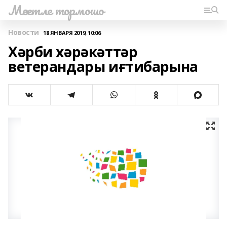
Мәсетле тормошо
Новости
18 ЯНВАРЯ 2019, 10:06
Хәрби хәрәкәттәр
ветерандары иғтибарына