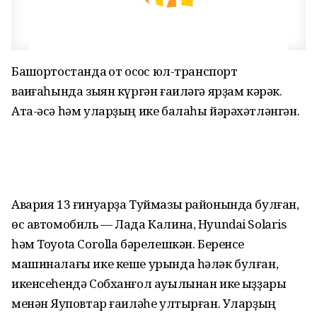
Башҡортостанда ҡот осҡос юл-транспорт
ваҡиғаһында зыян күргән ғаиләгә ярҙам кәрәк.
Ата-әсә һәм уларҙың ике балаһы йәрәхәтләнгән.
Авария 13 ғинуарҙа Туймазы районында булған,
өс автомобиль — Лада Калина, Hyundai Solaris
һәм Toyota Corolla бәрелешкән. Беренсе
машиналағы ике кеше урында һәләк булған,
икенсеһендә Собханғол ауылынан ике ҡыҙҙары
менән Яҡуповтар ғаиләһе ултырған. Уларҙың