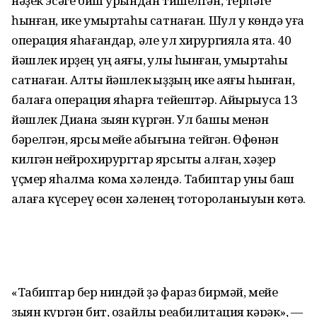
нәҙек эсәге биш урындан тишелгән, терһәге
һынған, ике умыртҡаһы сатнаған. Шул уҡ көндә уға
операция яһағандар, әле ул хирургияла ята. 40
йәшлек ирҙең уң аяғы, ҡулы һынған, умыртҡаһы
сатнаған. Алты йәшлек ҡыҙҙың ике аяғы һынған,
балаға операция яһарға тейештәр. Айырыуса 13
йәшлек Диана зыян күргән. Ул башы менән
бәрелгән, ярсыҡ мейе ҡабығына тейгән. Өфөнән
килгән нейрохирургтар ярсыҡты алған, хәҙер
үҫмер яһалма кома хәлендә. Табиптар уны баш
ҡалаға күсереү өсөн хәленең тотороҡланыуын көтә.
«Табиптар бер ниндәй ҙә фараз бирмәй, мейе
зыян күргән бит, оҙайлы реабилитация кәрәк», —