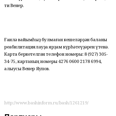
ти Венер.
Ғаилә вайымһыҙ булмаған кешеләрҙән баланы
реабилитациялауҙа ярҙам күрһәтеүҙәрен үтенә.
Карта беркетелгән телефон номеры: 8 (927) 305-
34-75, картаның номеры 4276 0600 2178 6994,
алыусы Венер Яҡупов.
http://www.bashinform.ru/bash/1261219/