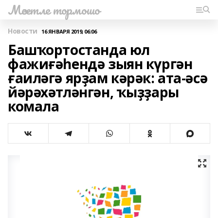
Мәсетле тормошо
Новости
16 ЯНВАРЯ 2019, 06:06
Башҡортостанда юл
фажиғәһендә зыян күргән
ғаиләгә ярҙам кәрәк: ата-әсә
йәрәхәтләнгән, ҡыҙҙары
комала