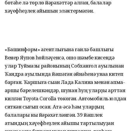
бөтәһе лә төрлө йәрәхәттәр алған, балалар
хәүефһеҙлек ҡайышын эләктермәгән.
«Башинформ» агентлығына ғаилә башлығы
Венер Яҡупов һөйләүенсә, ошо шәмбе кисендә
улар Туймазы районының Собханғол ауылынан
Ҡандра ауылында йәшәгән ҡәйнәһенә ҡунаҡҡа китеп
барған. Ҡаршыға сыҡҡан Лада Калина менән ҡапма-
ҡаршы бәрелешкәндәр, шунан һуң уларҙы арттан
килгән Toyota Corolla төкөгән. Автомобиль юлдан
ситкән сығып осҡан. Ата-әсә һәм уларҙың
балалары ныҡ йәрәхәтләнгән. 39 йәшлек
ҡатындың хәүефһеҙлек ҡайышы тартылыуҙан