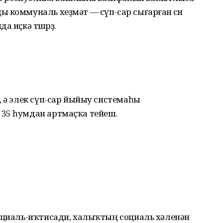
 коммуналь хеҙмәт — сүп-сар сығарған өсөн
 иҫкә төшөрҙө.
, ә элек сүп-сар йыйыу системаһы
35 һумдан артмаҫҡа тейеш.
социаль-иҡтисади, халыҡтың социаль хәленән