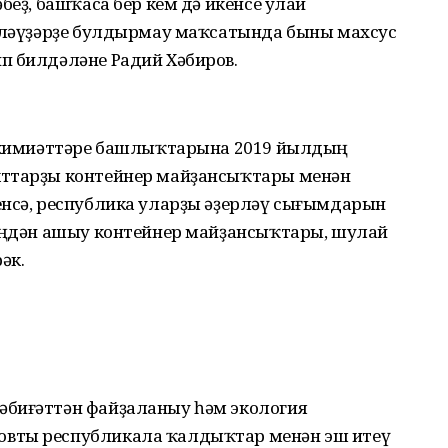
беҙ, башҡаса бер кем дә икенсе улай
түләүҙәрҙе булдырмау маҡсатында быны махсус
п билдәләне Радий Хәбиров.
хакимиәттәре башлыҡтарына 2019 йылдың
кттарҙы контейнер майҙансыҡтары менән
енсә, республика уларҙы әҙерләү сығымдарын
меңдән ашыу контейнер майҙансыҡтары, шулай
әк.
әбиғәттән файҙаланыу һәм экология
вты республикала ҡалдыҡтар менән эш итеү