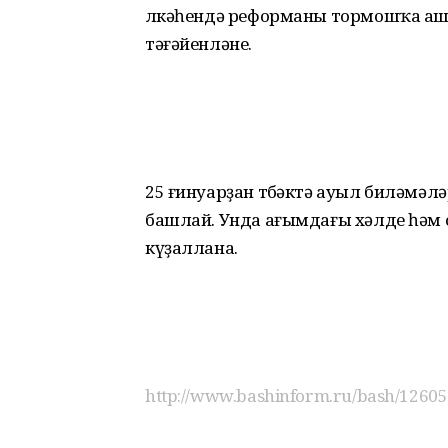
өлкәһендә реформаны тормошҡа ашы
тәғәйенләне.
25 ғинуарҙан төбәктә ауыл биләмә
башлай. Унда ағымдағы хәлде һәм 
күҙаллана.
http://www.bashinform.ru/bash/12605