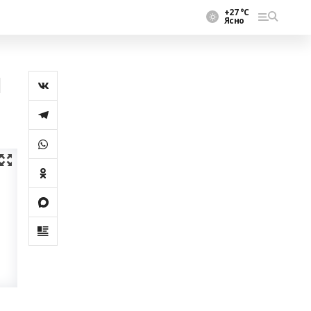
+27 °С
Ясно
н