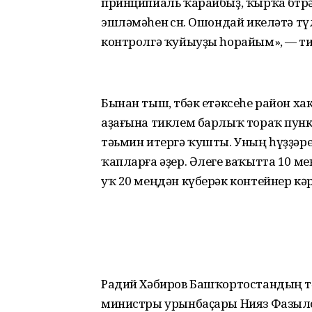
принципиаль ҡарайбыҙ, ҡырҡа бөтөрә
эшләмәһен өсөн. Ошондай икеләтә 
контролгә ҡуйыуҙы һорайым», — ти
Бынан тыш, төбәк етәксеһе район 
аҙағына тиклем барлыҡ тораҡ пун
тәьмин итергә ҡушты. Уның һүҙҙәр
ҡапларға әҙер. Әлеге ваҡытта 10 
уҡ 20 меңдән күберәк контейнер кәр
Радий Хәбиров Башҡортостандың т
министры урынбаҫары Нияз Фазыло