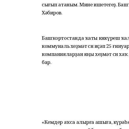
сығып атаным. Мине ишетегеҙ. Баш
Хәбиров.
Башҡортостанда ҡаты көнкүреш ҡа
коммуналь хеҙмәт өсөн иҫәп 25 ғинуа
компанияларҙан яңы хеҙмәт өсөн ха
бар.
«Кемдер аҡса алырға ашыға, күрәһ