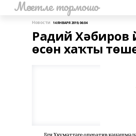
Мәсетле тормошо
Новости
14 ЯНВАРЯ 2019, 06:04
Радий Хәбиров й
өсөн хаҡты төшө
Бөгөн Хөкүмәттәге оператив кәңәш