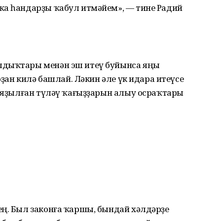
ҡа һандарҙы ҡабул итмәйем», — тине Радий
лдыҡтары менән эш итеү буйынса яңы
рҙан килә башлай. Ләкин әле үк идара итеүсе
ҡ яҙылған түләү ҡағыҙҙарын алыу осраҡтары
ең. Был законға ҡаршы, бындай хәлдәрҙе