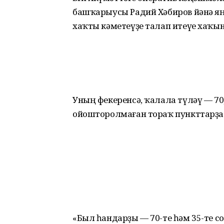
башҡарыусы Радий Хәбиров йәнә яңы
хаҡты кәметеүҙе талап итеүе хаҡында
Уның фекеренсә, ҡалала түләү — 70
ойошторолмаған тораҡ пункттарҙа 
«Был һандарҙы — 70-те һәм 35-те 