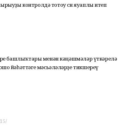
рыуҙы контролдә тотоу өсөн яуаплы итеп
ләре башлыҡтары менән кәңәшмәләр үткәрелә
ошо йәһәттәге мәсьәләләрҙе тикшереү
15/