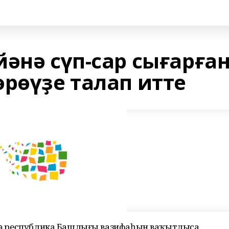
әнә сүп-сар сығарға
рөүҙе талап итте
мәлә республика Башлығы вазифаһын ваҡытлыса