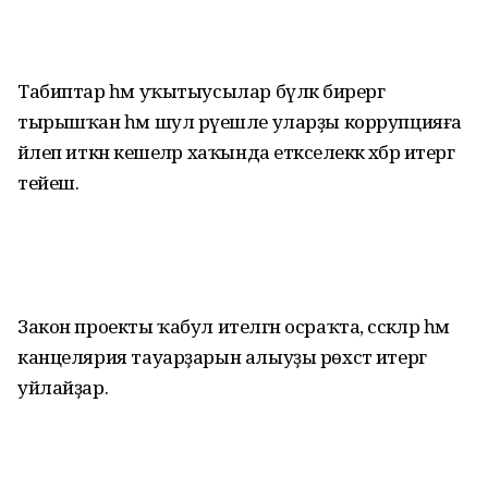
Табиптар һәм уҡытыусылар бүләк бирергә
тырышҡан һәм шул рәүешле уларҙы коррупцияға
йәлеп иткән кешеләр хаҡында етәкселеккә хәбәр итергә
тейеш.
Закон проекты ҡабул ителгән осраҡта, сәскәләр һәм
канцелярия тауарҙарын алыуҙы рөхсәт итергә
уйлайҙар.