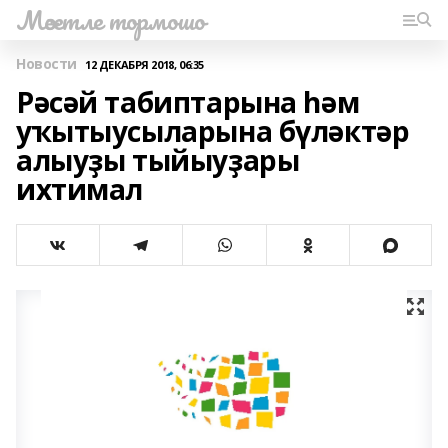
Мәсетле тормошо
Новости
12 ДЕКАБРЯ 2018, 06:35
Рәсәй табиптарына һәм
уҡытыусыларына бүләктәр
алыуҙы тыйыуҙары
ихтимал