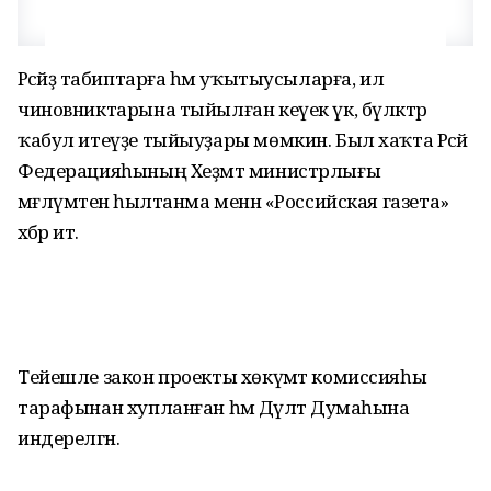
Рәсәйҙә табиптарға һәм уҡытыусыларға, ил
чиновниктарына тыйылған кеүек үк, бүләктәр
ҡабул итеүҙе тыйыуҙары мөмкин. Был хаҡта Рәсәй
Федерацияһының Хеҙмәт министрлығы
мәғлүмәтенә һылтанма менән «Российская газета»
хәбәр итә.
Тейешле закон проекты хөкүмәт комиссияһы
тарафынан хупланған һәм Дәүләт Думаһына
индерелгән.