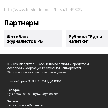
http://www.bashinform.ru/bash/1249629/
Партнеры
Фотобанк
Рубрика "Еда и
журналистов РБ
напитки"
© 2026 Учредитель - Агентство по печати и средствам
массовой информации Республики Башкортостан.
Об использовании персональных данных
Баш мөхәррир Э. Ф. БАҺАУЕТДИНОВА
Телефон
8(34770)2-00-05; 8(34770)2-00-32.
Эл. почта
bagautdinova.e@rbsmi.ru