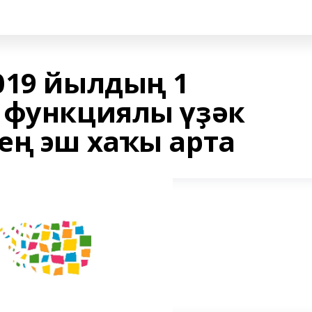
019 йылдың 1
 функциялы үҙәк
ең эш хаҡы арта