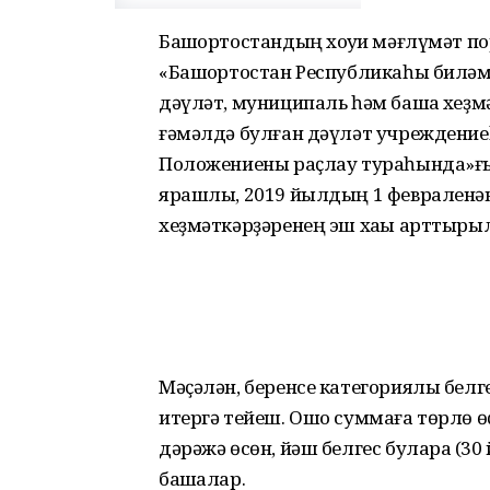
Башҡортостандың хоҡуҡи мәғлүмәт по
«Башҡортостан Республикаһы биләм
дәүләт, муниципаль һәм башҡа хеҙм
ғәмәлдә булған дәүләт учреждение
Положениены раҫлау тураһында»ғы 
ярашлы, 2019 йылдың 1 февраленән
хеҙмәткәрҙәренең эш хаҡы арттырыл
Мәҫәлән, беренсе категориялы бел
итергә тейеш. Ошо суммаға төрлө ө
дәрәжә өсөн, йәш белгес булараҡ (3
башҡалар.