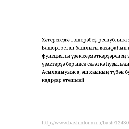
Хәтерегеҙгә төшөрәбеҙ, республик
Башҡортостан башлығы вазифаһын в
функциялы үҙәк хеҙмәткәрҙәренең э
үҙәктәрҙә бер нисә сәғәткә һуҙылға
Асыҡланыуынса, эш хаҡының түбән б
кадрҙар етешмәй.
http://www.bashinform.ru/bash/12430