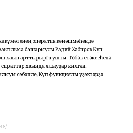
а хөкүмәтенең оператив кәңәшмәһендә
аҡытлыса башҡарыусы Радий Хәбиров Күп
ш хаҡын арттырырға ҡушты. Төбәк етәксеһенә
н сираттар хаҡында ялыуҙар килгән.
улыуы сәбәпле, Күп функциялы үҙәктәрҙә
48/