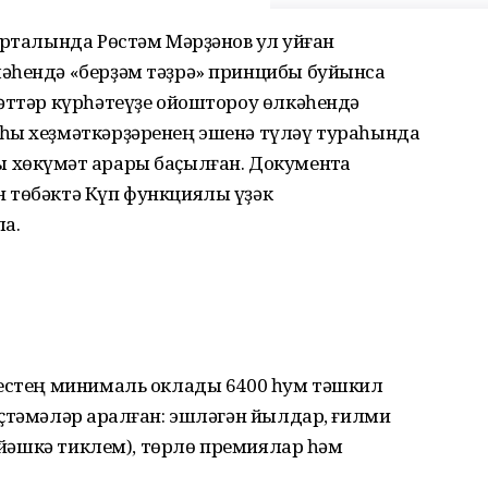
рталында Рөстәм Мәрҙәнов ҡул ҡуйған
әһендә «берҙәм тәҙрә» принцибы буйынса
әттәр күрһәтеүҙе ойоштороу өлкәһендә
һы хеҙмәткәрҙәренең эшенә түләү тураһында
хөкүмәт ҡарары баҫылған. Документҡа
 төбәктә Күп функциялы үҙәк
а.
гестең минималь оклады 6400 һум тәшкил
ҫтәмәләр ҡаралған: эшләгән йылдар, ғилми
0 йәшкә тиклем), төрлө премиялар һәм