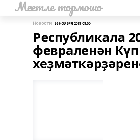
Мәсетле тормошо
Новости
26 НОЯБРЯ 2018, 08:00
Республикала 2
февраленән Күп
хеҙмәткәрҙәрен