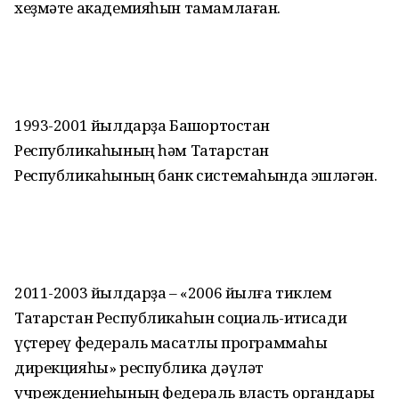
хеҙмәте академияһын тамамлаған.
1993-2001 йылдарҙа Башҡортостан
Республикаһының һәм Татарстан
Республикаһының банк системаһында эшләгән.
2011-2003 йылдарҙа – «2006 йылға тиклем
Татарстан Республикаһын социаль-иҡтисади
үҫтереү федераль маҡсатлы программаһы
дирекцияһы» республика дәүләт
учреждениеһының федераль власть органдары