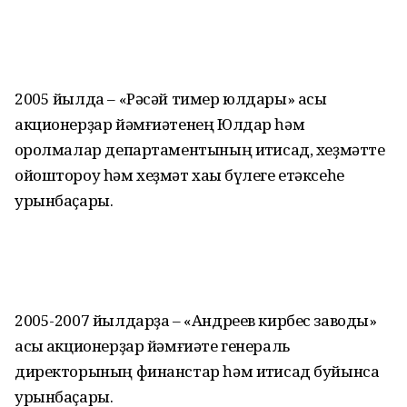
2005 йылда – «Рәсәй тимер юлдары» асыҡ
акционерҙар йәмғиәтенең Юлдар һәм
ҡоролмалар департаментының иҡтисад, хеҙмәтте
ойоштороу һәм хеҙмәт хаҡы бүлеге етәксеһе
урынбаҫары.
2005-2007 йылдарҙа – «Андреев кирбес заводы»
асыҡ акционерҙар йәмғиәте генераль
директорының финанстар һәм иҡтисад буйынса
урынбаҫары.