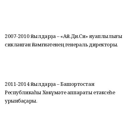
2007-2010 йылдарҙа – «Ай.Ди.Си» яуаплылығы
сикләнгән йәмғиәтенең генераль директоры.
2011-2014 йылдарҙа – Башҡортостан
Республикаһы Хөкүмәте аппараты етәксеһе
урынбаҫары.