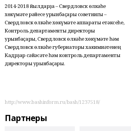
2014-2018 йылдарҙа – Свердловск өлкәһе
хөкүмәте рәйесе урынбаҫары советнигы –
Свердловск өлкәһе хөкүмәте аппараты етәксеһе,
Контроль департаменты директоры
урынбаҫары, Свердловск өлкәһе хөкүмәте һәм
Свердловск өлкәһе губернаторы хакимиәтенең
Кадрҙар сәйәсәте һәм контроль департаменты
директоры урынбаҫары.
http://www.bashinform.ru/bash/1237518/
Партнеры