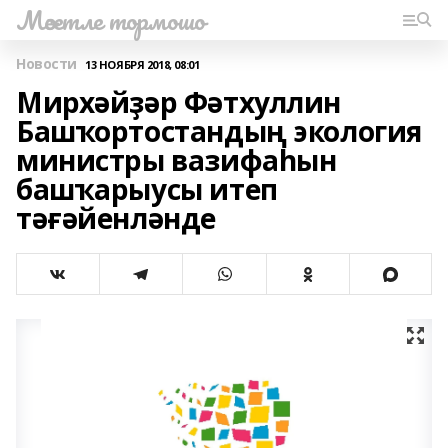
Мәсетле тормошо
Новости
13 НОЯБРЯ 2018, 08:01
Мирхәйҙәр Фәтхуллин
Башҡортостандың экология
министры вазифаһын
башҡарыусы итеп
тәғәйенләнде