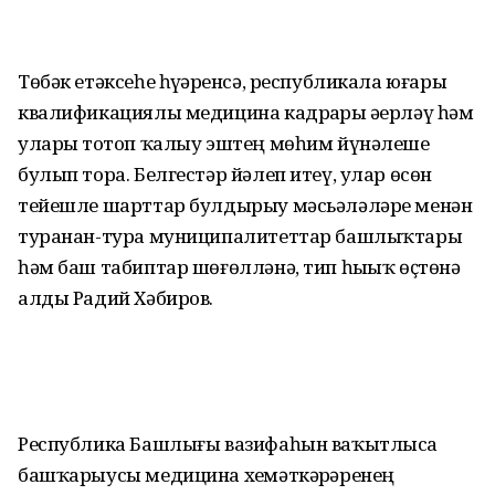
Төбәк етәксеһе һүҙҙәренсә, республикала юғары
квалификациялы медицина кадрҙары әҙерләү һәм
уларҙы тотоп ҡалыу эштең мөһим йүнәлеше
булып тора. Белгестәр йәлеп итеү, улар өсөн
тейешле шарттар булдырыу мәсьәләләре менән
туранан-тура муниципалитеттар башлыҡтары
һәм баш табиптар шөғөлләнә, тип һыҙыҡ өҫтөнә
алды Радий Хәбиров.
Республика Башлығы вазифаһын ваҡытлыса
башҡарыусы медицина хеҙмәткәрҙәренең