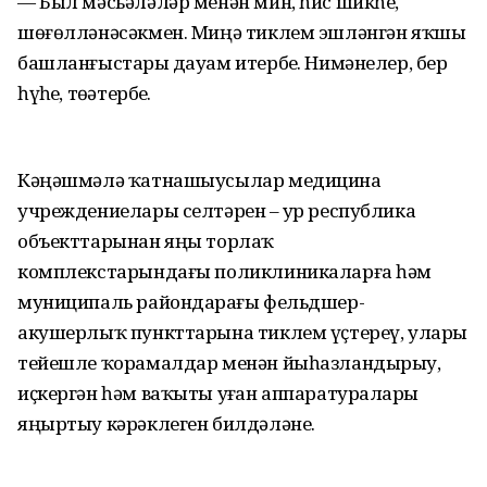
— Был мәсьәләләр менән мин, һис шикһеҙ,
шөғөлләнәсәкмен. Миңә тиклем эшләнгән яҡшы
башланғыстарҙы дауам итербеҙ. Нимәнелер, бер
һүҙһеҙ, төҙәтербеҙ.
Кәңәшмәлә ҡатнашыусылар медицина
учреждениелары селтәрен – ҙур республика
объекттарынан яңы торлаҡ
комплекстарындағы поликлиникаларға һәм
муниципаль райондарҙағы фельдшер-
акушерлыҡ пункттарына тиклем үҫтереү, уларҙы
тейешле ҡорамалдар менән йыһазландырыу,
иҫкергән һәм ваҡыты уҙған аппаратураларҙы
яңыртыу кәрәклеген билдәләне.