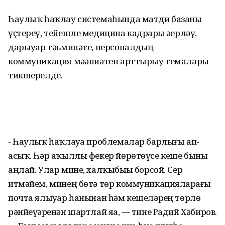
Һаулыҡ һаҡлау системаһында матди базаны
үҫтереү, тейешле медицина кадрҙары әҙерләү,
дарыуҙар тәьминәте, персоналдың
коммуникация мәҙәниәтен арттырыу темалары
тикшерелде.
- Һаулыҡ һаҡлауҙа проблемалар барлығы ап-
асыҡ. Һәр аҡыллы фекер йөрөтөүсе кеше быны
аңлай. Улар мине, халҡыбыҙҙы борсой. Сер
итмәйем, минең бөтә төр коммуникацияларҙағы
почта ялыуҙар һанынан һәм кешеләрҙең төрлө
рәнйеүҙәренән шартлай яҙа, — тине Радий Хәбиров.