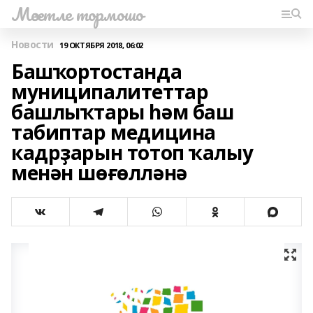
Мәсетле тормошо
Новости
19 ОКТЯБРЯ 2018, 06:02
Башҡортостанда
муниципалитеттар
башлыҡтары һәм баш
табиптар медицина
кадрҙарын тотоп ҡалыу
менән шөғөлләнә