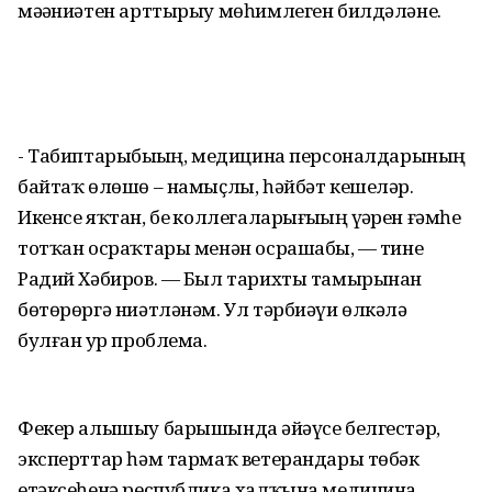
мәҙәниәтен арттырыу мөһимлеген билдәләне.
- Табиптарыбыҙҙың, медицина персоналдарының
байтаҡ өлөшө – намыҫлы, һәйбәт кешеләр.
Икенсе яҡтан, беҙ коллегаларығыҙҙың үҙҙәрен ғәмһеҙ
тотҡан осраҡтары менән осрашабыҙ, — тине
Радий Хәбиров. — Был тарихты тамырынан
бөтөрөргә ниәтләнәм. Ул тәрбиәүи өлкәлә
булған ҙур проблема.
Фекер алышыу барышында әйҙәүсе белгестәр,
эксперттар һәм тармаҡ ветерандары төбәк
етәксеһенә республика халҡына медицина