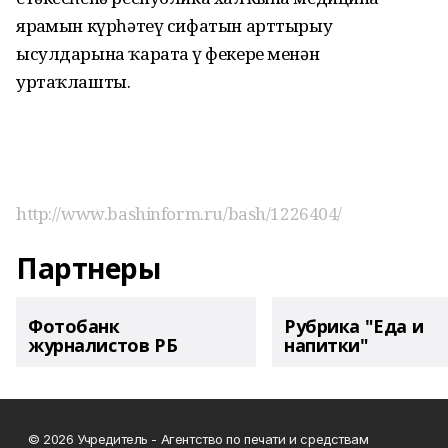
ярҙамын күрһәтеү сифатын арттырыу
ысулдарына ҡарата үҙ фекере менән
уртаҡлашты.
http://www.bashinform.ru/bash/1226404/
Партнеры
Фотобанк
Рубрика "Еда и
журналистов РБ
напитки"
© 2026 Учредитель - Агентство по печати и средствам