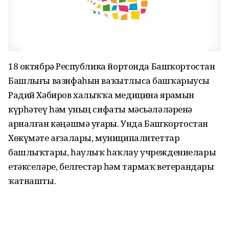
18 октябрҙә Республика йортонда Башҡортостан
Башлығы вазифаһын ваҡытлыса башҡарыусы
Радий Хәбиров халыҡҡа медицина ярҙамын
күрһәтеү һәм уның сифаты мәсьәләләренә
арналған кәңәшмә уҙғарҙы. Унда Башҡортостан
Хөкүмәте ағзалары, муниципалитеттар
башлыҡтары, һаулыҡ һаҡлау учреждениелары
етәкселәре, белгестәр һәм тармаҡ ветерандары
ҡатнашты.