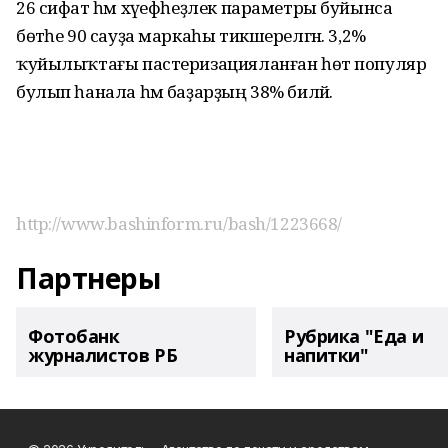
26 сифат һәм хәүефһеҙлек параметры буйынса
бөтәһе 90 сауҙа маркаһы тикшерелгән. 3,2%
ҡуйылыҡтағы пастеризацияланған һөт популяр
булып һанала һәм баҙарҙың 38% биләй.
http://www.bashinform.ru/bash/1223668/
Партнеры
Фотобанк
Рубрика "Еда и
журналистов РБ
напитки"