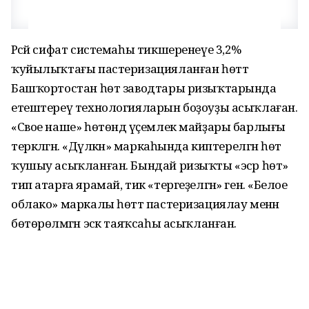
Рәсәй сифат системаһы тикшеренеүе 3,2%
ҡуйылыҡтағы пастеризацияланған һөттә
Башҡортостан һөт заводтары ризыҡтарында
етештереү технологияларын боҙоуҙы асыҡлаған.
«Свое наше» һөтөндә үҫемлек майҙары барлығы
теркәлгән. «Дәүләкән» маркаһында киптерелгән һөт
ҡушыу асыҡланған. Бындай ризыҡты «эсәр һөт»
тип атарға ярамай, тик «тергеҙелгән» генә. «Белое
облако» маркалы һөттә пастеризациялау менән
бөтөрөлмәгән эсәк таяҡсаһы асыҡланған.