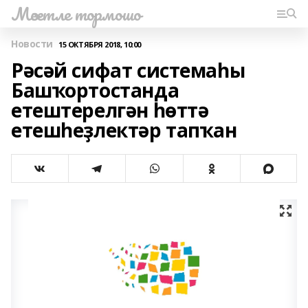
Мәсетле тормошо
Новости
15 ОКТЯБРЯ 2018, 10:00
Рәсәй сифат системаһы
Башҡортостанда
етештерелгән һөттә
етешһеҙлектәр тапҡан