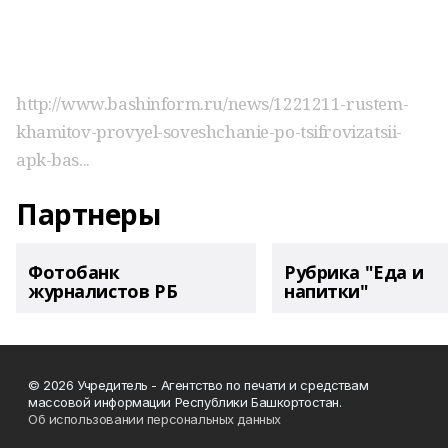
http://www.bashinform.ru/news/1221211-rustem-
khamitov-provyel-soveshchanie-po-tsifrovizatsii-
apk-bas...
Партнеры
Фотобанк
Рубрика "Еда и
журналистов РБ
напитки"
© 2026 Учредитель - Агентство по печати и средствам
массовой информации Республики Башкортостан.
Об использовании персональных данных