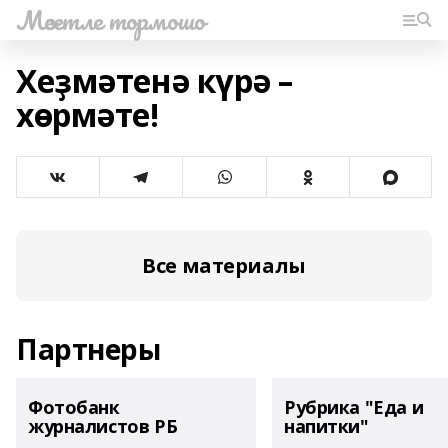
Мәсетле тормошо
Хеҙмәтенә күрә –
хөрмәте!
Все материалы
Партнеры
Фотобанк
Рубрика "Еда и
журналистов РБ
напитки"