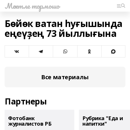
Мәсетле тормошо
Бөйөк ватан һуғышында
еңеүҙең 73 йыллығына
Все материалы
Партнеры
Фотобанк
Рубрика "Еда и
журналистов РБ
напитки"