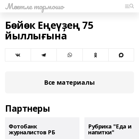
Мәсетле тормошо
Бөйөк Еңеүҙең 75
йыллығына
Все материалы
Партнеры
Фотобанк
Рубрика "Еда и
журналистов РБ
напитки"