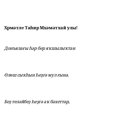
Хөрмәтле
Таһир Мөхәмәтхай улы!
Донъялағы һәр бер яҡшылыҡтан
Өлөш сыҡһын Һеҙгә мул ғына.
Беҙ теләйбеҙ Һеҙгә аҡ бәхеттәр,