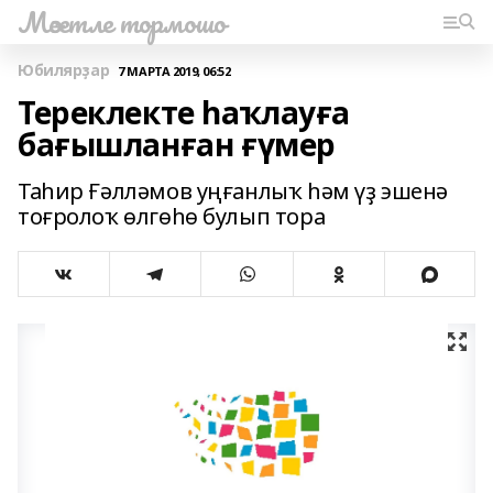
Мәсетле тормошо
Юбилярҙар
7 МАРТА 2019, 06:52
Тереклекте һаҡлауға
бағышланған ғүмер
Таһир Ғәлләмов уңғанлыҡ һәм үҙ эшенә
тоғролоҡ өлгөһө булып тора