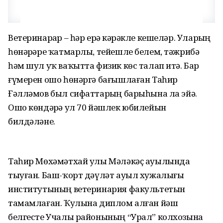
Ветеринарҙар – һәр ерҙә кәрәкле кешеләр. Уларҙың
һөнәрҙәре ҡатмарлы, тейешле белем, тәжрибә
һәм шул уҡ ваҡытта физик көс талап итә. Бар
ғүмерен ошо һөнәргә бағышлаған Таһир
Ғәлләмов был сифаттарҙың барыһына ла эйә.
Ошо көндәрҙә ул 70 йәшлек юбилейын
билдәләне.
Таһир Мөхәмәтхай улы Мәләкәҫ ауылында
тыуған. Баш-ҡорт дәүләт ауыл хужалығы
институтының ветеринария факультетын
тамамлаған. Ҡулына диплом алған йәш
белгесте Учалы районының “Урал” колхозына