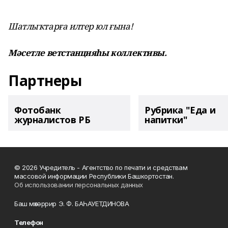
Шатлыҡтарға илтер юл ғына!
Мәсетле ветстанцияһы коллективы.
Партнеры
Фотобанк
Рубрика "Еда и
журналистов РБ
напитки"
© 2026 Учредитель - Агентство по печати и средствам
массовой информации Республики Башкортостан.
Об использовании персональных данных
Баш мөхәррир Э. Ф. БАҺАУЕТДИНОВА
Телефон