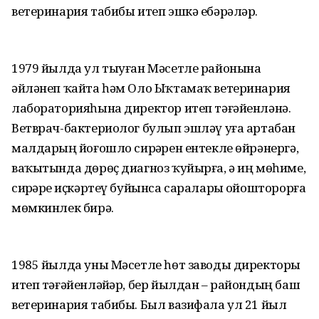
ветеринария табибы итеп эшкә ебәрәләр.
1979 йылда ул тыуған Мәсетле районына
әйләнеп ҡайта һәм Оло Ыҡтамаҡ ветеринария
лабораторияһына директор итеп тәғәйенләнә.
Ветврач-бактериолог булып эшләү уға артабан
малдарҙың йоғошло сирҙәрен ентекле өйрәнергә,
ваҡытында дөрөҫ диагноз ҡуйырға, ә иң мөһиме,
сирҙәрҙе иҫкәртеү буйынса сараларҙы ойошторорға
мөмкинлек бирә.
1985 йылда уны Мәсетле һөт заводы директоры
итеп тәғәйенләйҙәр, бер йылдан – райондың баш
ветеринария табибы. Был вазифала ул 21 йыл