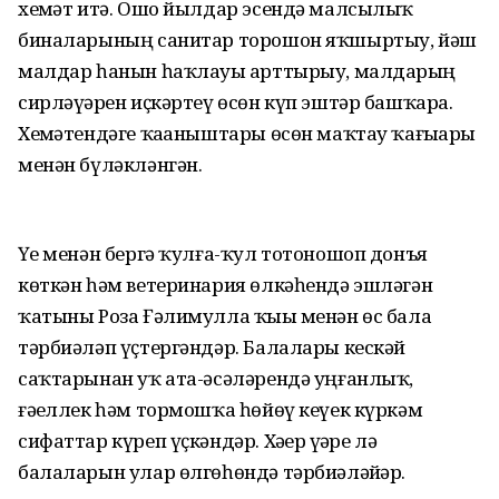
хеҙмәт итә. Ошо йылдар эсендә малсылыҡ
биналарының санитар торошон яҡшыртыу, йәш
малдар һанын һаҡлауҙы арттырыу, малдарҙың
сирләүҙәрен иҫкәртеү өсөн күп эштәр башҡара.
Хеҙмәтендәге ҡаҙаныштары өсөн маҡтау ҡағыҙҙары
менән бүләкләнгән.
Үҙе менән бергә ҡулға-ҡул тотоношоп донъя
көткән һәм ветеринария өлкәһендә эшләгән
ҡатыны Роза Ғәлимулла ҡыҙы менән өс бала
тәрбиәләп үҫтергәндәр. Балалары кескәй
саҡтарынан уҡ ата-әсәләрендә уңғанлыҡ,
ғәҙеллек һәм тормошҡа һөйөү кеүек күркәм
сифаттар күреп үҫкәндәр. Хәҙер үҙҙәре лә
балаларын улар өлгөһөндә тәрбиәләйҙәр.