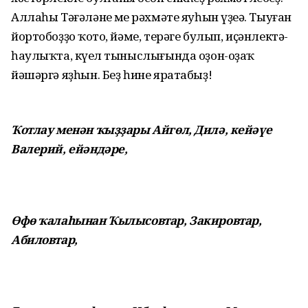
Аллаһы Тәғәләнең мең рәхмәте яуһын үҙеңә. Тыуған
йортобоҙҙоң ҡото, йәме, терәге булып, иҫәнлектә-
һаулыҡта, күңел тыныслығында оҙон-оҙаҡ
йәшәргә яҙһын. Беҙ һине яратабыҙ!
Ҡотлау менән ҡыҙҙары Айгөл, Дилә, кейәүе
Валерий, ейәндәре,
Өфө ҡалаһынан Ҡылысовтар, Закировтар,
Абиловтар,