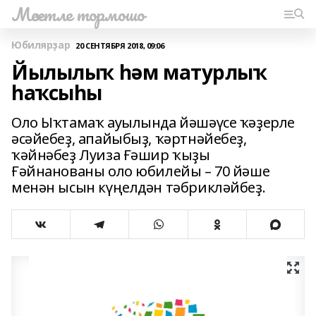
Мәсетле тормошо
Юбилярҙар
20 СЕНТЯБРЯ 2018, 09:06
Йылылыҡ һәм матурлыҡ
һаҡсыһы
Оло Ыҡтамаҡ ауылында йәшәүсе ҡәҙерле
әсәйебеҙ, апайыбыҙ, ҡәртнәйебеҙ,
ҡәйнәбеҙ Луиза Ғәшир ҡыҙы
Ғәйнанованы оло юбилейы – 70 йәше
менән ысын күңелдән тәбрикләйбеҙ.