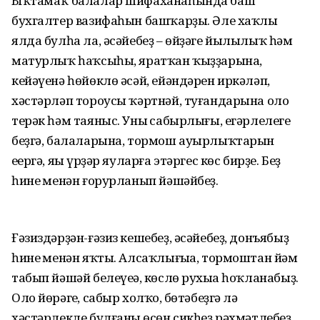
Ыҡтамаҡ балалар шифаханаһында баш
бухгалтер вазифаһын башҡарҙы. Әле хаҡлы
ялда булһа ла, әсәйебеҙ – өйҙәге йылылыҡ һәм
матурлыҡ һаҡсыһы, яратҡан ҡыҙҙарына,
кейәүенә һөйөклө әсәй, ейәндәрен иркәләп,
хәстәрләп тороусы ҡәртнәй, туғандарына оло
терәк һәм таяныс. Уның сабырлығы, егәрлелеге
беҙгә, балаларына, тормош ауырлыҡтарын
еңергә, яңы үрҙәр яуларға этәргес көс бирҙе. Беҙ
һинең менән ғорурланып йәшәйбеҙ.
Ғәзиздәрҙән-ғәзиз кешебеҙ, әсәйебеҙ, донъябыҙ
һинең менән яҡты. Алсаҡлығыңа, тормоштан йәм
табып йәшәй белеүеңә, көслө рухыңа һоҡланабыҙ.
Оло йөрәгең, сабыр холҡоң, бөтәбеҙгә лә
хәстәрлекле булғаның өсөн сикһеҙ рәхмәтлебеҙ.