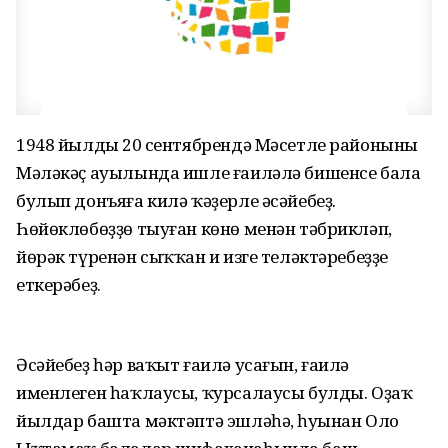
1948 йылдың 20 сентябрендә Мәсетле районының
Мәләкәҫ ауылында ишле ғаиләлә бишенсе бала
булып донъяға килә ҡәҙерле әсәйебеҙ.
Һөйөклөбөҙҙө тыуған көнө менән тәбрикләп,
йөрәк түренән сыҡҡан иң изге теләктәребеҙҙе
еткерәбеҙ.
Әсәйебеҙ һәр ваҡыт ғаилә усағын, ғаилә
именлеген һаҡлаусы, ҡурсалаусы булды. Оҙаҡ
йылдар башта мәктәптә эшләһә, һуңынан Оло