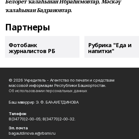
Белорет ҡалаһынан Ибраһимовтар, Мәскәү
ҡалаһынан Бадрановтар.
Партнеры
Фотобанк
Рубрика "Еда и
журналистов РБ
напитки"
© 2026 Учредитель - Агентство по печати и средствам
массовой информации Республики Башкортостан.
Об использовании персональных данных
Баш мөхәррир Э. Ф. БАҺАУЕТДИНОВА
Телефон
8(34770)2-00-05; 8(34770)2-00-32.
Эл. почта
bagautdinova.e@rbsmi.ru