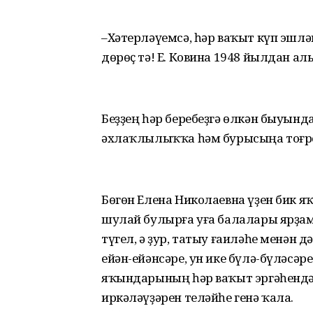
–Хәтерләүемсә, һәр ваҡыт күп эшлә
дөрөҫ тә! Е. Ковина 1948 йылдан а
Беҙҙең һәр беребеҙгә өлкән быуында
әхлаҡлылыҡҡа һәм бурысыңа тоғро
Бөгөн Елена Николаевна үҙен бик яҡ
шулай булырға уға балалары ярҙам
түгел, ә ҙур, татыу ғаиләһе менән д
ейән-ейәнсәре, ун ике бүлә-бүләсәр
яҡындарының һәр ваҡыт эргәһендә 
иркәләүҙәрен теләйһе генә ҡала.