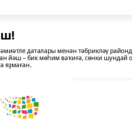
әш!
һәмиәтле даталары менән тәбрикләү район
ан йәш – бик мөһим ваҡиға, сөнки шундай 
а яҙмаған.