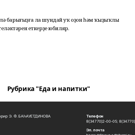
әлә барығыҙға ла шундай уҡ оҙон һәм ҡыҙыҡлы
 теләктәрен еткерҙе юбиляр.
Рубрика "Еда и напитки"
ррир Э. Ф. БАҺАУЕТДИНОВА
Телефон
8(34770)2-00-05; 8(34770)
Эл. почта