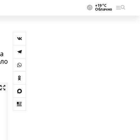
+19 °С
Облачно
да
оло