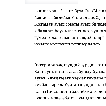
Ҡояшлы көн, 13 сентябрҙә, Оло Ыҡт
йәшлек юбилейын билдәләне. Оҙон 
Ыҡтамаҡ ауыл советы ауыл биләмә
юбилярға һаулыҡ, именлек, күңел 
ғүмер теләне. Бынан тыш, юбиляр
исемле ҡотлауын тапшырҙылар.
Әйтергә кәрәк, шундай ҙур датаһын
Хатта уның танылған булыу-булма
түгел. Уның ғәҙәти хеҙмәт көндәре
күҙ йәштәре лә булған шундай оло 
Елена Николаевна бай йөкмәткеле 
яуаплы мөнәсәбәтен ауылдаштары 