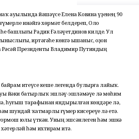
амаҡ ауылында йәшәүсе Елена Ковина үҙенең 90
ғүмерле инәйгә хөрмәт белдереп, Оло
һе башлығы Радик Ғәләүетдинов килде. Ул
тыныслығы, иртәгәһе көнгә ышаныс, оҙон
ға Рәсәй Президенты Владимир Путиндың
 байрам итеүсе кеше легенда булырға лайыҡ.
уы йәки батырлыҡ эшләү-эшләмәүе лә мөһим
 лә, һуғыш тарафынан яндырылған көндәре лә,
һәм шундай ҡатмарлы ғүмер кисереүе лә етә.
тормош юлы үткән. Уның эшсәнлеген һәм эшкә
хәтерләй һәм ихтирам итә.