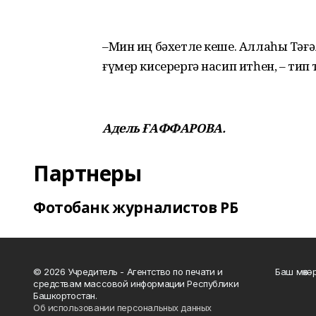
–Мин иң бәхетле кеше. Аллаһы Тәғ
ғүмер кисерергә насип итһен, – тип
Адель ҒАФФАРОВА.
Партнеры
Фотобанк журналистов РБ
© 2026 Учредитель - Агентство по печати и
Баш мөхә
средствам массовой информации Республики
Башкортостан.
Об использовании персональных данных