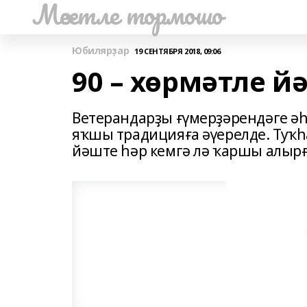
Мәсетле тормошо
Юбилярҙар
19 СЕНТЯБРЯ 2018, 09:06
90 – хөрмәтле й
Ветерандарҙы ғүмерҙәрендәге ә
яҡшы традицияға әүерелде. Туҡһ
йәште һәр кемгә лә ҡаршы алырғ