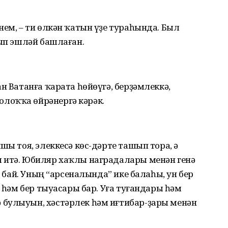
нем, – ти өлкән ҡатын үҙе тураһында. Был
лып эшләй башлаған.
н Ватанға ҡарата һөйөүгә, берҙәмлеккә,
лоҡҡа өйрәнергә кәрәк.
шы тоя, элеккесә көс-дәрте ташып тора, ә
 итә. Юбиляр хаҡлы наградалары менән генә
ә бай. Уның “арсеналында” ике балаһы, ун бер
е һәм бер тыуасары бар. Уға туғандары һәм
булыуын, хәстәрлек һәм иғтибар-ҙары менән