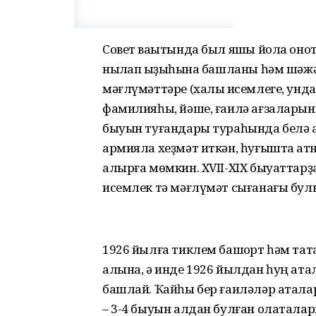
Совет ваҡытында был яҡшы йола онот
ныҡлап ҡыҙыҡһына башланы һәм шәжә
мәғлүмәттәре (халыҡ исемлеге, унд
фамилияһы, йәше, ғаилә ағзаларыны
быуын туғандары тураһында белә а
армияла хеҙмәт иткән, һуғышта ҡат
алырға мөмкин. XVII-XIX быуаттар
исемлек тә мәғлүмәт сығанағы бул
1926 йылға тиклем башҡорт һәм та
алына, ә инде 1926 йылдан һуң а
башлай. Ҡайһы бер ғаиләләр атала
– 3-4 быуын алдан булған олатала