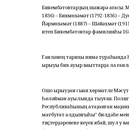
Бикембәтовтарҙың шәжәрә ағасы: Мө
1836) – Бикмөхәмәт (1792-1836) – Д
Йәрмөхәмәт (1887) – Шәйәхмәт (1911
итеп Бикембәтовтар фамилияһы 168
Ғаиләнең тарихы нимә тураһында 
ырыуы бик ауыр ваҡыттарҙа ла ғаиләһ
Ошо ырыуҙан сыҡҡан хөрмәтле Мәҡсүт
Һөләймән ауылында тыуған. Полигр
Республикаһының атҡаҙанған мәҙәни
матбуғат алдынғыһы” билдәһе мен
тиҫтерҙәренеке кеүек ябай, шул уҡ в