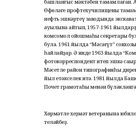
башланғыс мәктәбен тамамлаған. А
Өфөләге профтехучилищены тамамл
нефть эшкәртеү заводында экскав
ауылына ҡайтып, 1957-1961 йылдар
комсомол ойошмаһы секретары бул
була. 1961 йылда “Мәсәғүт” совхо
һайлайҙар. Ә инде 1963 йылда “Ко
фотокорреспондент итеп эшкә саҡы
Мәсетле район типографияһы дирек
йыл етәкселек итә. 1981 йылда Ба
Почет грамотаһы менән бүләкләнгә
Хөрмәтле хеҙмәт ветеранына юбиле
теләйбеҙ.