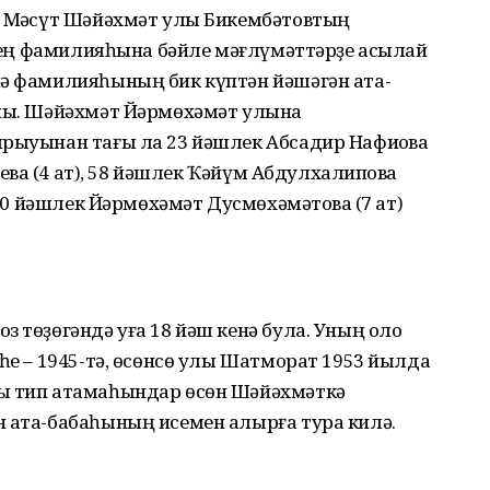
ы Мәҡсүт Шәйәхмәт улы Бикембәтовтың
енең фамилияһына бәйле мәғлүмәттәрҙе асыҡлай
нә фамилияһының бик күптән йәшәгән ата-
аны. Шәйәхмәт Йәрмөхәмәт улына
рыуынан тағы ла 23 йәшлек Абсадир Нафиҡовҡа
-евҡа (4 ат), 58 йәшлек Ҡәйүм Абдулхалиповҡа
 30 йәшлек Йәрмөхәмәт Дусмөхәмәтовҡа (7 ат)
з төҙөгәндә уға 18 йәш кенә була. Уның оло
еһе – 1945-тә, өсөнсө улы Шатморат 1953 йылда
ры тип атамаһындар өсөн Шәйәхмәткә
н ата-бабаһының исемен алырға тура килә.