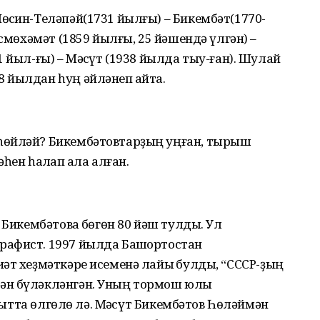
ҡсин-Теләпәй(1731 йылғы) – Бикембәт(1770-
усмөхәмәт (1859 йылғы, 25 йәшендә үлгән) –
 йыл-ғы) – Мәҡсүт (1938 йылда тыу-ған). Шулай
 йылдан һуң әйләнеп ҡайта.
һөйләй? Бикембәтовтарҙың уңған, тырыш
ен һаҡлап ҡала алған.
 Бикембәтовҡа бөгөн 80 йәш тулды. Ул
афист. 1997 йылда Башҡортостан
әт хеҙмәткәре исеменә лайыҡ булды, “СССР-ҙың
ән бүләкләнгән. Уның тормош юлы
аҡытта өлгөлө лә. Мәҡсүт Бикембәтов Һөләймән