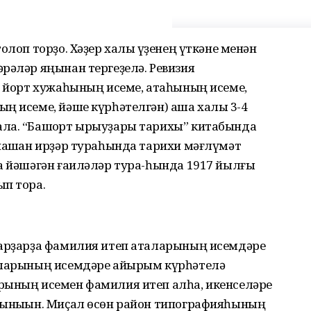
олоп торҙо. Хәҙер халыҡ үҙенең үткәне менән
рәләр яңынан тергеҙелә. Ревизия
а йорт хужаһының исеме, атаһының исеме,
ң исеме, йәше күрһәтелгән) аша халыҡ 3-4
ла. “Башҡорт ырыуҙары тарихы” китабында
нашҡан ирҙәр тураһында тарихи мәғлүмәт
ҙа йәшәгән ғаиләләр тура-һында 1917 йылғы
ып тора.
тарҙарҙа фамилия итеп аталарының исемдәре
таларының исемдәре айырым күрһәтелә
рының исемен фамилия итеп алһа, икенселәре
рыныҡын. Миҫал өсөн район типографияһының