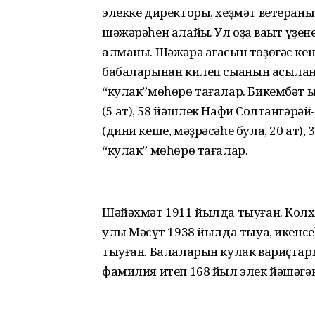
элекке директоры, хеҙмәт ветеран
шәжәрәһен алайыҡ. Ул оҙаҡ ваҡыт үҙ
алманы. Шәжәрә ағасын төҙөгәс ке
бабаларынан килеп сыҡҡанын асыҡл
“кулак”мөһөрө тағалар. Бикембәт ы
(5 ат), 58 йәшлек Нафиҡ Солтангәрәй
(дини кеше, мәҙрәсәһе була, 20 ат),
“кулак” мөһөрө тағалар.
Шәйәхмәт 1911 йылда тыуған. Колхо
улы Мәҡсүт 1938 йылда тыуа, икенс
тыуған. Балаларын кулак вариҫта
фамилия итеп 168 йыл элек йәшәгә