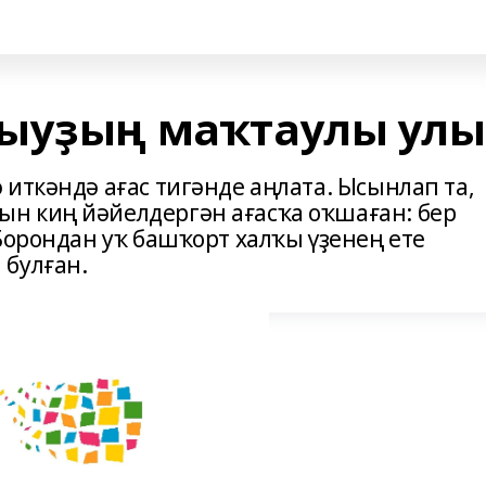
рыуҙың маҡтаулы улы
иткәндә ағас тигәнде аңлата. Ысынлап та,
н киң йәйелдергән ағасҡа оҡшаған: бер
Борондан уҡ башҡорт халҡы үҙенең ете
 булған.