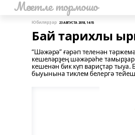
Мәсетле тормошо
Юбилярҙар
23 АВГУСТА 2018, 14:15
Бай тарихлы ы
“Шәжәрә” ғәрәп теленән тәржемә 
кешеләрҙең шәжәрәһе тамырҙары
кешенән бик күп вариҫтар тыуа. 
быуынына тиклем белергә тейеш