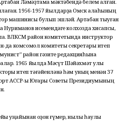
ртабан Ләмәҙтамаҡ мәктәбендә белем алған.
аған. 1956-1957 йылдарҙа Омск ҡалаһының
атор машинисы булып эшләй. Артабан тыуған
ҙа Нуриманов исемендәге колхозда хисапсы,
а. ВЛКСМ район комитетында инструктор
зын-да комсомол комитеты секретары итеп
ммунист” район гәзите редакцияһына
ралар. 1965 йылда Мәҡсүт Шәйәхмәт улы
торы итеп тәғәйенләнә һәм уның менән 37
шҡорт АССР-ы Юғары Советы Президиумының
н.
йы уңайынан оҙон ғүмер, ныҡлы һаулыҡ