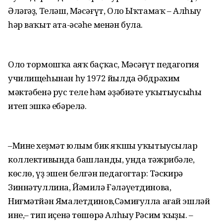
Әләгәҙ, Теләш, Мәсәғүт, Оло Ыҡтамаҡ – Алһыу
һәр ваҡыт ата-әсәһе менән була.
Оло тормошҡа аяҡ баҫҡас, Мәсәғүт педагогия
училищеһынан һуң 1972 йылда Әбдрәхим
мәктәбенә рус теле һәм әҙәбиәте уҡытыусыһы
итеп эшкә ебәрелә.
–Минең хеҙмәт юлым бик яҡшы уҡытыусылар
коллективында башланды, унда тәжрибәле,
көслө, үҙ эшен белгән педагогтар: Тәскирә
Зиннәтуллина, Йәмилә Ғәләүетдинова,
Ниғмәтйән Ямалетдинов,Сәмиғулла ағай эшләй
ине,– тип иҫенә төшөрә Алһыу Рәсим ҡыҙы. –