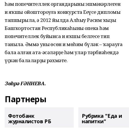
һәм попечителлек органдарының эшмәкәрлеген
иң яҡшы ойоштороуға конкурста Еңеүсе дипломы
тапшырыла, ә 2012 йылда Алһыу Рәсим ҡыҙы
Башҡортостан Республикаһының опека һәм
попечителлек буйынса иң яҡшы белгесе тип
таныла. Әммә уның өсөн иң мөһим бүләк – ҡарауға
бала алған ата-әсәләрҙең һәм улар тәрбиәһендә
үҫкән балаларҙың рәхмәте.
Зөһрә ҒӘНИЕВА.
Партнеры
Фотобанк
Рубрика "Еда и
журналистов РБ
напитки"