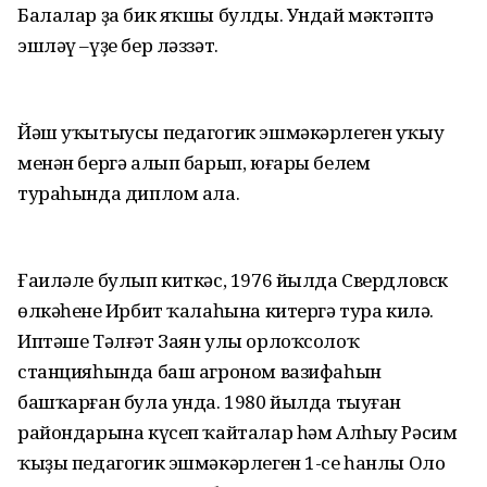
Балалар ҙа бик яҡшы булды. Ундай мәктәптә
эшләү –үҙе бер ләззәт.
Йәш уҡытыусы педагогик эшмәкәрлеген уҡыу
менән бергә алып барып, юғары белем
тураһында диплом ала.
Ғаиләле булып киткәс, 1976 йылда Свердловск
өлкәһенең Ирбит ҡалаһына китергә тура килә.
Иптәше Тәлғәт Заян улы орлоҡсолоҡ
станцияһында баш агроном вазифаһын
башҡарған була унда. 1980 йылда тыуған
райондарына күсеп ҡайталар һәм Алһыу Рәсим
ҡыҙы педагогик эшмәкәрлеген 1-се һанлы Оло