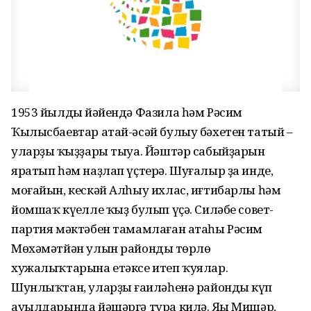
1953 йылдың йәйендә Фазила һәм Рәсим
Ҡылысбаевтар атай-әсәй булыу бәхетен татый –
уларҙың ҡыҙҙары тыуа. Йәштәр сабыйҙарын
яратып һәм наҙлап үҫтерә. Шуғалыр ҙа инде,
моғайын, кескәй Алһыу ихлас, иғтибарлы һәм
йомшаҡ күңелле ҡыҙ булып үҫә. Силәбе совет-
партия мәктәбен тамамлаған атаһы Рәсим
Мөхәмәтйән улын райондың төрлө
хужалыҡтарына етәксе итеп ҡуялар.
Шунлыҡтан, уларҙың ғаиләһенә райондың күп
ауылдарында йәшәргә тура килә. Яңы Мишәр,