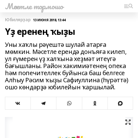
Мәсетле тормошо
Юбилярҙар
13 ИЮНЯ 2018, 13:44
Үҙ еренең ҡыҙы
Уны хаҡлы рәүештә шулай атарға
мөмкин. Мәсетле ерендә донъяға килеп,
ул ғүмерен үҙ халҡына хеҙмәт итеүгә
бағышланы. Район хакимиәтенең опека
һәм попечителлек буйынса баш белгесе
Алһыу Рәсим ҡыҙы Сафиуллина (һүрәттә)
ошо көндәрҙә юбилейын ҡаршылай.