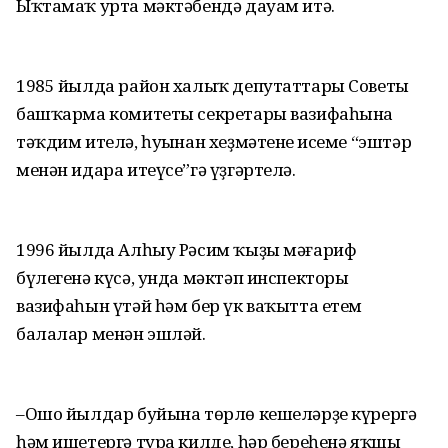
Ыҡтамаҡ урта мәктәбендә дауам итә.
1985 йылда район халыҡ депутаттары Советы
башҡарма комитеты секретары вазифаһына
тәҡдим ителә, һуңынан хеҙмәтенең исеме “эштәр
менән идара итеүсе”гә үҙгәртелә.
1996 йылда Алһыу Рәсим ҡыҙы мәғариф
бүлегенә күсә, унда мәктәп инспекторы
вазифаһын үтәй һәм бер үк ваҡытта етем
балалар менән эшләй.
–Ошо йылдар буйына төрлө кешеләрҙе күрергә
һәм ишетергә тура килде, һәр береһенә яҡшы