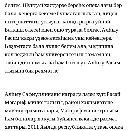
белгес. Шундай хәлдәрҙең береһе: опекалағы бер
бала, кейергә кейеме булмағанлыҡтан, лицей-
интернаттағы уҡыуын ҡалдырырға уйлай.
Баланың өләсәһенән ошо турала белгәс, Алһыу
Рәсим ҡыҙы үҙенең аҡсаһына уны кейендерә.
Һөҙөмтәлә бала яҡшы белем ала, медицина
колледжын һәм университетын тамамлай,
табип дипломы ала һәм бөгөн ул Алһыу Рәсим
ҡыҙына бик рәхмәтле.
Алһыу Сафиуллинаның наградалары күп: Рәсәй
Мәғариф министрлығы, район хакимиәтенең
маҡтау грамоталары, Мәғариф министрлығы
һәм балалар хоҡуғы буйынса вәкилдең рәхмәт
хаттары. 2011 йылда республикала үткән опека