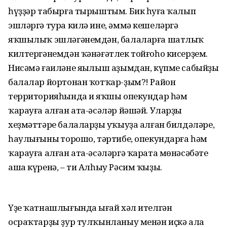
һүҙҙәр табырға тырыштым. Бик һуңға ҡалып
эшләргә тура килә ине, әммә кешеләргә
яҡшылыҡ эшләгәнемдән, балаларға шатлыҡ
килтергәнемдән ҡәнәғәтлек тойғоһо кисерҙем.
Нисәмә ғаиләне яңылыш аҙымдан, күпме сабыйҙы
балалар йортонан ҡотҡар-ҙым?! Район
территорияһында иң яҡшы опекундар һәм
ҡарауға алған ата-әсәләр йәшәй. Уларҙың
хеҙмәттәре балаларҙың уҡыуҙа алған билдәләре,
һаулығының торошо, тәртибе, опекундарға һәм
ҡарауға алған ата-әсәләргә ҡарата мөнәсәбәте
аша күренә, – ти Алһыу Рәсим ҡыҙы.
Үҙе ҡатнашлығында ыңғай хәл ителгән
осраҡтарҙы ҙур тулҡынланыу менән иҫкә ала