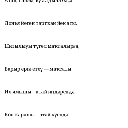
Атай, тиһәм, күҙ алдына баҫа
Донъя йөгөн тартҡан йөк аты.
Ынтылыуы түгел маҡталырға,
Барыр ергә етеү — маҡсаты.
Ил яҙмышы – атай иңдәрендә,
Көн ҡарашы – атай күҙендә.