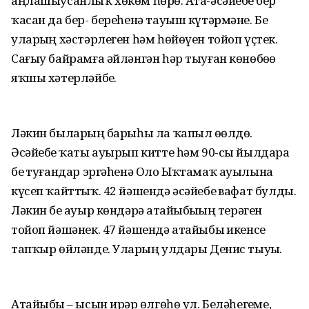
аңлашыусанлыҡ хөкөм һөрҙө. Ата-әсәйебеҙ бер
ҡасан да бер- береһенә тауыш күтәрмәне. Беҙ
уларҙың хәстәрлеген һәм һөйөүен тойоп үҫтек.
Сағыу байрамға әйләнгән һәр тыуған көнөбөҙҙө
яҡшы хәтерләйбеҙ.
Ләкин быларҙың барыһы ла ҡапыл өҙөлдө.
Әсәйебеҙ ҡаты ауырып китте һәм 90-сы йылдарҙа
беҙ туғандар эргәһенә Оло Ыҡтамаҡ ауылына
күсеп ҡайттыҡ. 42 йәшендә әсәйебеҙ вафат булды.
Ләкин беҙ ауыр көндәрҙә атайыбыҙҙың терәген
тойоп йәшәнек. 47 йәшендә атайыбыҙ икенсе
тапҡыр өйләнде. Уларҙың улдары Денис тыуҙы.
Атайыбыҙ – ысын ирҙәр өлгөһө ул. Беләһегеҙме,