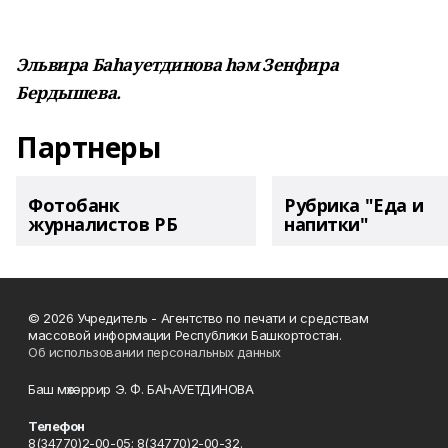
Эльвира Баһауетдинова һәм Зенфира
Бердышева.
Партнеры
Фотобанк
Рубрика "Еда и
журналистов РБ
напитки"
© 2026 Учредитель - Агентство по печати и средствам
массовой информации Республики Башкортостан.
Об использовании персональных данных
Баш мөхәррир Э. Ф. БАҺАУЕТДИНОВА
Телефон
8(34770)2-00-05; 8(34770)2-00-32.