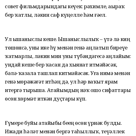
совет фильмдарындағы кеүек: рәхимле, аҙыраҡ
бер ҡатлы, ләкин саф күңелле һәм ғәҙел.
Ул ышаныслы кеше. Ышаныслылыҡ – үтә лә киң
төшөнсә, уны ике һүҙ менән генә аңлатып биреүе
ҡатмарлы, ләкин мин уны түбәндәгесә аңлайым:
ундай кеше бер ҡасан да хыянат итмәйәсәк,
бәлә-ҡазала ташлап китмәйәсәк. Уға нимә менән
генә мөрәжәғәт итһәң дә, ул һәр ваҡыт ярҙам
итергә тырыша. Атайымдың нәҡ ошо сифаттары
өсөн хөрмәт иткән дуҫтары күп.
Ғүмере буйы атайыбыҙ беҙҙең өсөн үрнәк булды.
Ижади һәләт менән бергә таһыллыҡ, теүәллек