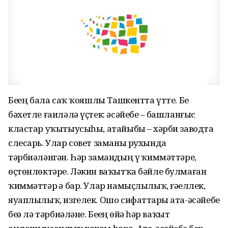
Беҙҙең бала саҡ ҡояшлы Ташкентта үтте. Беҙ
бәхетле ғаиләлә үҫтек: әсәйебеҙ – башланғыс
кластар уҡытыусыһы, атайыбыҙ – хәрби заводта
слесарь. Улар совет заманы рухында
тәрбиәләнгән. Һәр замандың үҙ ҡиммәттәре,
өҫтөнлөктәре. Ләкин ваҡытҡа бәйле булмаған
ҡиммәттәр ҙә бар. Улар намыҫлылыҡ, ғәҙеллек,
яуаплылыҡ, изгелек. Ошо сифаттарҙы ата-әсәйебеҙ
беҙҙә лә тәрбиәләне. Беҙҙең өйҙә һәр ваҡыт