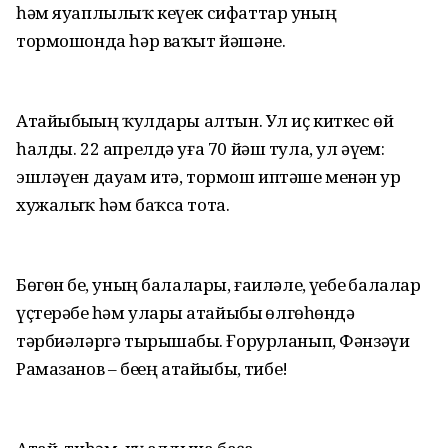
һәм яуаплылыҡ кеүек сифаттар уның
тормошонда һәр ваҡыт йәшәне.
Атайыбыҙҙың ҡулдары алтын. Ул иҫ киткес өй
һалды. 22 апрелдә уға 70 йәш тула, ул әүҙем:
эшләүен дауам итә, тормош иптәше менән ҙур
хужалыҡ һәм баҡса тота.
Бөгөн беҙ, уның балалары, ғаиләле, үҙебеҙ балалар
үҫтерәбеҙ һәм уларҙы атайыбыҙ өлгөһөндә
тәрбиәләргә тырышабыҙ. Ғорурланып, Фәнзәүи
Рамазанов – беҙҙең атайыбыҙ, тибеҙ!