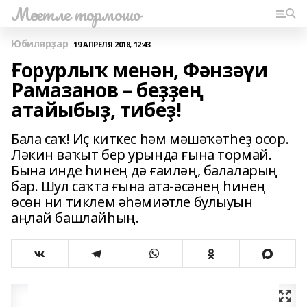
Мәсетле тормошо
Юбилярҙар
19 АПРЕЛЯ 2018, 12:43
Ғорурлыҡ менән, Фәнзәүи
Рамазанов – беҙҙең
атайыбыҙ, тибеҙ!
Бала саҡ! Иҫ киткес һәм мәшәҡәтһеҙ осор.
Ләкин ваҡыт бер урында ғына тормай.
Бына инде һинең дә ғаиләң, балаларың
бар. Шул саҡта ғына ата-әсәнең һинең
өсөн ни тиклем әһәмиәтле булыуын
аңлай башлайһың.