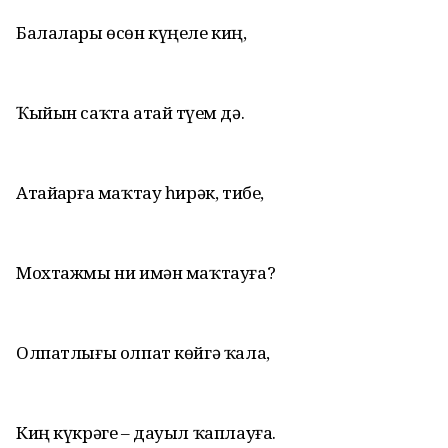
Балалары өсөн күңеле киң,
Ҡыйын саҡта атай түҙем дә.
Атайҙарға маҡтау һирәк, тибеҙ,
Мохтажмы ни имән маҡтауға?
Олпатлығы олпат көйгә ҡала,
Киң күкрәге – дауыл ҡаплауға.