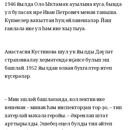
1946 йылда Оло Ыҡтамаҡ ауылына күсә, бында
ул буласаҡ ире Иван Петрович менән таныша.
Күпмелер ваҡыттан һуң өйләнешәләр. Йәш
ғаиләлә ике ул һәм ике ҡыҙ тыуа.
Анастасия Кустикова шул уҡ йылды Дәүләт
страховкалау хеҙмәтендә иҫәпсе булып эш
башлай. 1952 йылдан өлкән бухгалтер итеп
күсерәләр.
– Мин эшләй башлағанда, коллектив ике
кешенән – минән һәм инспекторҙан тор-ҙо, – тип
хәтерләй мәҡәлә геройы. – Әкренләп штат
арттырылды. Эшебеҙ еңел булды тип әйтеп