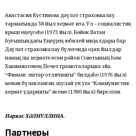
Анастасия Кустикова дәүләт страховкалау
тармағында 38 йыл хеҙмәт итә. Ул – социалистик
ярыш еңеүсеһе (1973 йыл), Бөйөк Ватан
һуғышындағы Еңеүҙең юбилей миҙалдары бар.
Дәүләт страховкалау бүлегендә оҙаҡ йылдар
намыҫлы хеҙмәте өсөн район Советының һәм
Хакимиәтенең Почет грамоталарына эйә,
“Финанс эштәр отличнигы” билдәһе (1976 йыл)
менән бүләкләнгән, шулай уҡ уға “Коммунистик
хеҙмәт ударнигы” исеме (1980 йыл) бирелгән.
Нәркәс ХӘЛИУЛЛИНА.
Партнеры