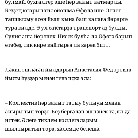
булмай, бухгалтер эше һәр ваҡыт ҡатмарлы.
Беҙҙең юғарылағы ойошма Өфөлә ине. Отчет
тапшырыу өсөн йыш ҡына баш ҡалаға йөрөргә
тура килде. Ә ул саҡтарҙа транспорт аҙ булды,
Сулия аша йөрөнөк. Нисек булһа ла Өфөгә барып
етәбеҙ, тик кире ҡайтырға ла кәрәк бит…
Ләкин эшләгән йылдарын Анастасия Федоровна
йылы һүҙҙәр менән генә иҫкә ала:
– Коллектив һәр ваҡыт татыу булыуы менән
айырылып торҙо. Беҙ бергәләп эшләнек тә, ял да
иттек. Әлегә тиклем коллегаларым
шылтыратып тора, хәлемде белешә.