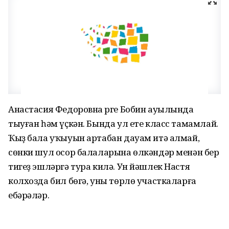
Анастасия Федоровна Үрге Бобин ауылында
тыуған һәм үҫкән. Бында ул ете класс тамамлай.
Ҡыҙ бала уҡыуын артабан дауам итә алмай,
сөнки шул осор балаларына өлкәндәр менән бер
тигеҙ эшләргә тура килә. Ун йәшлек Настя
колхозда бил бөгә, уны төрлө участкаларға
ебәрәләр.