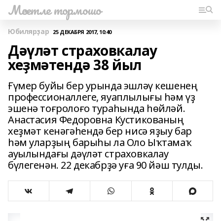
Мәсетле тормошо
Юбилярҙар
25 ДЕКАБРЯ 2017, 10:40
Дәүләт страховкалау
хеҙмәтендә 38 йыл
Ғүмер буйы бер урында эшләү кешенең
профессионаллеге, яуаплылығы һәм үҙ
эшенә тоғролоғо тураһында һөйләй.
Анастасия Федоровна Кустикованың
хеҙмәт кенәгәһендә бер нисә яҙыу бар
һәм уларҙың барыһы ла Оло Ыҡтамаҡ
ауылындағы дәүләт страховкалау
бүлегенән. 22 декабрҙә уға 90 йәш тулды.