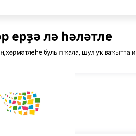
р ерҙә лә һәләтле
ң хөрмәтлеһе булып ҡала, шул уҡ ваҡытта 