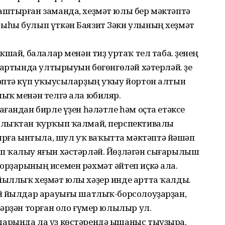
аштырған заманда, хеҙмәт юлы бер мәктәптә
ыһы булып үткән Баязит Зәки улының хеҙмәт
шай, балалар менән тиҙ уртаҡ тел таба. Үҙенең
 артында ултырыуын бөгөнгөләй хәтерләй. Үҙе
әптә күп уҡыусыларҙың уҡыу йортон алтын
ыҡ менән телгә ала юбиляр.
ғандан бирле үҙен һәләтле һәм оҫта етәксе
ылыҡтан ҡурҡып ҡалмай, перспективалы
ға ынтыла, шул уҡ ваҡытта мәктәптә йәшәп
п ҡалыу яғын хәстәрләй. Йөҙләгән сығарылыш
рҙарының исемен рәхмәт әйтеп иҫкә ала.
йыллыҡ хеҙмәт юлы хәҙер инде артта ҡалды.
ай йылдар арауығы шатлыҡ-борсолоуҙарҙан,
әрҙән торған оло ғүмер юлылыр ул.
арында ла үҙ көстәрендә ышаныс тыуҙыра.