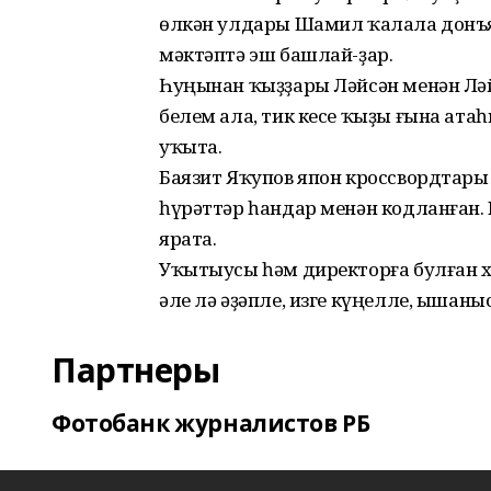
өлкән улдары Шамил ҡалала донъяғ
мәктәптә эш башлай-ҙар.
Һуңынан ҡыҙҙары Ләйсән менән Ләй
белем ала, тик кесе ҡыҙы ғына ата
уҡыта.
Баязит Яҡупов япон кроссвордтары
һүрәттәр һандар менән кодланған
ярата.
Уҡытыусы һәм директорға булған х
әле лә әҙәпле, изге күңелле, ышаны
Партнеры
Фотобанк журналистов РБ