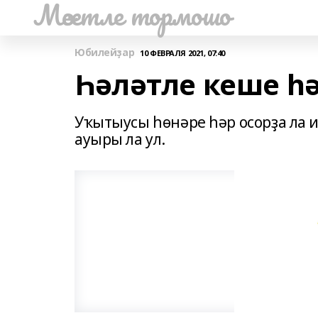
Мәсетле тормошо
Юбилейҙар
10 ФЕВРАЛЯ 2021, 07:40
Һәләтле кеше һә
Уҡытыусы һөнәре һәр осорҙа ла и
ауыры ла ул.