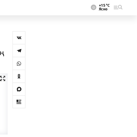
+15 °С
Ясно
иң