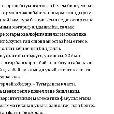
ап торған быуынға төплө белем биреү менән
еү, тормош тәжрибәһе тапшырып ҡалдырыу –
аңлай һәм күрә белгән ысын педагогтар ғына
һының мәғариф алдынғыһы, халыҡ
ре, юғары квалификациялы математика
т Яҡупов тап ошондай остаз һәм етәксе.
 олпат юбилейын билдәләй.
 үҫә: атаһы төҙөүсе, урмансы, 22 йыл
 эштәр башҡара – йәй көнө бесән саба, ҡыш
 Ҡыҙылбай ауылында уҡый, етенсе клас- та
әпкә күсә.
әтерләй юбиляр. – Туғыҙынсы класта
 менән төплө шөғөлләнә башланым.
иверситетының математика факультетына
математиканан уҡыта башлағас, йәш белгес
ан фатир бирҙеләр.