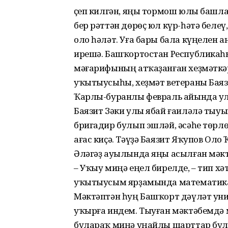
Үҫеп килгән, яңы тормош юлы башл
бер рәттән дөрөҫ юл күр-һәтә бел
оло һәләт. Уға бары бала күңелен 
ирешә. Башҡортостан Республика
мәғарифының атҡаҙанған хеҙмәткә
уҡытыусыһы, хеҙмәт ветераны Баязи
Ҡарлы-буранлы февраль айында ул
Баязит Зәки улы ябай ғаиләлә тыуып
бригадир булып эшләй, әсәһе төрлө
ағас киҫә. Тәүҙә Баязит Яҡупов Оло
Әләгәҙ ауылында яңы асылған мәкт
– Уҡыу миңә еңел бирелде, – тип х
уҡытыусым ярҙамында математика
Мәктәптән һуң Башҡорт дәүләт ун
уҡырға индем. Тыуған мәктәбемдә 
булараҡ миңә уңайлы шарттар булғ