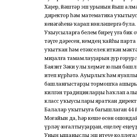
Хәҙер, йәштәр эш урынын йыш алм
директор һәм математика уҡытыус
кенәгәһенә ҡарап көнләшергә була.
Уҡыусыларға белем биреү уға бик оҡ
тәүге дәресен, кемдең ҡайһы парта
уҡытҡан һәм етәкселек иткән мәкт
миҙалға тамамлауҙарын ҙур ғорурл
Баязит Зәки улы хеҙмәт юлын башла
итеп күрһәтә. Ауырлыҡ һәм яуапл
башланғыстарҙы тормошҡа ашырыр
килгән традицияларҙы һаҡлап алы
класс уҡыусылары яратҡан директо
Балалар уҡытыуға бағышлаған 44 
Моғайын да, һәр кеше өсөн ошонд
үрләү-юғалтыуҙарҙан, еңелеү-еңеүҙ
Уның ышаныслы эш итеүе коллегал