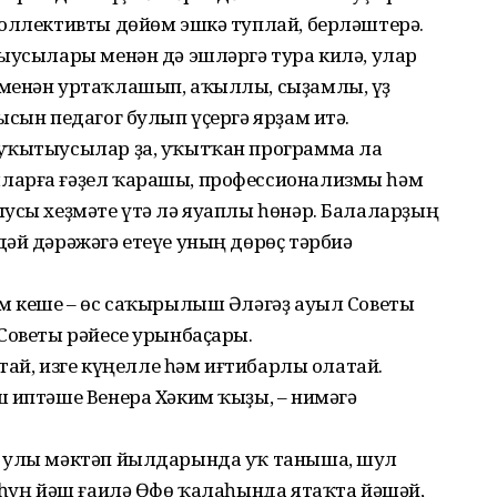
коллективты дөйөм эшкә туплай, берләштерә.
ыусылары менән дә эшләргә тура килә, улар
 менән уртаҡлашып, аҡыллы, сыҙамлы, үҙ
ысын педагог булып үҫергә ярҙам итә.
 уҡытыусылар ҙа, уҡытҡан программа ла
ларға ғәҙел ҡарашы, профессионализмы һәм
ыусы хеҙмәте үтә лә яуаплы һөнәр. Балаларҙың
әй дәрәжәгә етеүе уның дөрөҫ тәрбиә
ем кеше – өс саҡырылыш Әләгәҙ ауыл Советы
Советы рәйесе урынбаҫары.
атай, изге күңелле һәм иғтибарлы олатай.
ш иптәше Венера Хәким ҡыҙы, – нимәгә
и улы мәктәп йылдарында уҡ таныша, шул
 һуң йәш ғаилә Өфө ҡалаһында ятаҡта йәшәй,