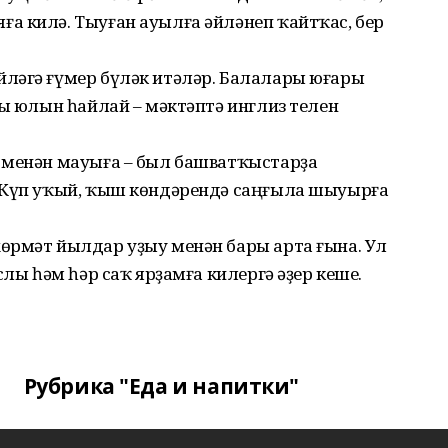
а килә. Тыуған ауылға әйләнеп ҡайтҡас, бер
ләгә ғүмер бүләк итәләр. Балалары юғары
һы юлын һайлай – мәктәптә инглиз телен
 менән мауыға – был башватҡыстарҙа
. Күп уҡый, ҡыш көндәрендә саңғыла шыуырға
өрмәт йылдар уҙыу менән бары арта ғына. Ул
слы һәм һәр саҡ ярҙамға килергә әҙер кеше.
Рубрика "Еда и напитки"