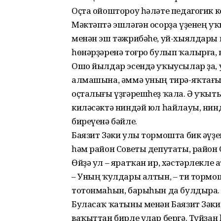
Оҫта ойоштороу һәләте педагогик 
Мәктәптә эшләгән осорҙа үҙенең уҡ
менән эш тәжрибәһе, уй-хыялдары
һөнәрҙәренә тоғро булып ҡалырға, 
Ошо йылдар эсендә уҡыусылар ҙа,
алмашына, әммә уның тирә-яҡтағы
оҫталығы үҙгәрешһеҙ ҡала. Ә уҡыт
киләсәктә ниндәй юл һайлауы, нинд
биреүенә бәйле.
Баязит Зәки улы тормошта бик әүҙ
һәм район Советы депутаты, район 
Өйҙә ул – яратҡан ир, хәстәрлекле 
– Уның ҡулдары алтын, – ти тормо
тотонмаһын, барыһын да булдыра.
Буласаҡ ҡатыны менән Баязит Зәк
ваҡыттан бирле улар бергә. Туйҙан