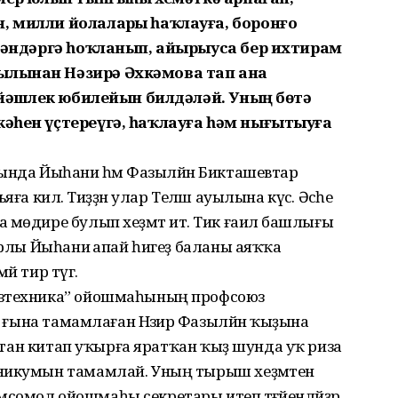
, милли йолаларҙы һаҡлауға, боронғо
иргәндәргә һоҡланып, айырыуса бер ихтирам
ылынан Нәзирә Әхкәмова тап ана
65 йәшлек юбилейын билдәләй. Уның бөтә
кәһен үҫтереүгә, һаҡлауға һәм нығытыуға
ында Йыһаниә һәм Фазылйән Бикташевтар
ға килә. Тиҙҙән улар Теләш ауылына күсә. Әсәһе
 мөдире булып хеҙмәт итә. Тик ғаилә башлығы
ярлы Йыһаниә апай һигеҙ баланы аяҡҡа
й тир түгә.
озтехника” ойошмаһының профсоюз
ңы ғына тамамлаған Нәзирә Фазылйән ҡыҙына
саҡтан китап уҡырға яратҡан ҡыҙ шунда уҡ риза
хникумын тамамлай. Уның тырыш хеҙмәтен
омол ойошмаһы секретары итеп тәғәйенләйҙәр.