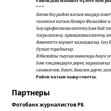
Райондың мәҙәниәт бүлеге һәм ра
* * *
Бөгөн беҙ район ҡатын-ҡыҙҙар совет
талапсан ҡатын Нәзирә Фазылйән ҡ
Һеҙ профессионаллегегеҙ һәм бай тә
тоғролоғоғоҙ, принципиаллегегеҙ, 
йәмғиәттә хөрмәт ҡаҙандығыҙ. Һеҙ В
булып тораһығыҙ.
Юбилейлы тыуған көнөгөҙҙә һеҙгә у
һәм тәҡдимдәргә дөрөҫ ҡарашығыҙ ө
сәләмәтлек, бәхет, йәшлек дәрте, ш
Район ҡатын-ҡыҙҙар советы.
Партнеры
Фотобанк журналистов РБ