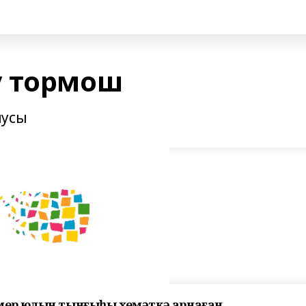
у тормош
ыусы
үмер юлын тынғыһыҙ хеҙмәткә арнаған,