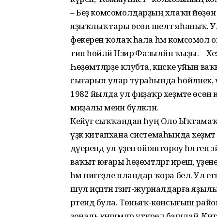
– Беҙ комсомолдарҙың әхлаҡи йөҙөн т
яҙыҡлыҡтары өсөн шелтә яһаныҡ. Ул
фекеренә ҡолаҡ һала һәм комсомол 
тип һөйләй Нәзирә Фазылйән ҡыҙы. – Х
Һөҙөмтәләрҙе клубта, киске уйын в
сығарып улар тураһында һөйләнек, үҙе
1982 йылда ул фиҙаҡәр хеҙмәте өсөн
миҙалы менән бүләкләнә.
Кейәүгә сыҡҡандан һуң Оло Ыҡтамаҡ 
үҙәк китапхана системаһында хеҙмәт
дәүерендә ул үҙен ойоштороу һәләтенә эй
ваҡыт юғары һөҙөмтәләргә ирешә, үҙе
һәм нигеҙле пландар ҡора белә. Ул етә
шул иҫәптән гәзит-журналдарға яҙы
рәтендә була. Төньяҡ-көнсығыш райо
зональ кәңәшмәләр үткәрелә башлай. К