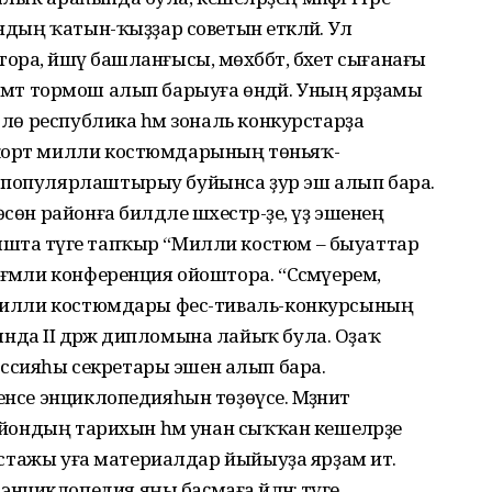
ондың ҡатын-ҡыҙҙар советын етәкләй. Ул
а, йәшәү башланғысы, мөхәббәт, бәхет сығанағы
сәләмәт тормош алып барыуға өндәй. Уның ярҙамы
өрлө республика һәм зональ конкурстарҙа
шҡорт милли костюмдарының төньяҡ-
 популярлаштырыу буйынса ҙур эш алып бара.
сөн районға билдәле шәхестәр-ҙе, үҙ эшенең
шта тәүге тапҡыр “Милли костюм – быуаттар
әмәли конференция ойоштора. “Сәсмәүерем,
т милли костюмдары фес-тиваль-конкурсының
а II дәрәжә дипломына лайыҡ була. Оҙаҡ
ссияһы секретары эшен алып бара.
нсе энциклопедияһын төҙөүсе. Мәҙәниәт
райондың тарихын һәм унан сыҡҡан кешеләрҙе
ҡ стажы уға материалдар йыйыуҙа ярҙам итә.
иклопедия яңы баҫмаға әйләнә: тәүге