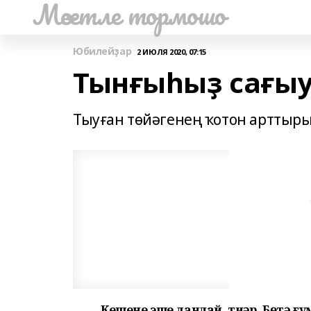
Мәсетле тормошо
Юбилейҙар
2 ИЮЛЯ 2020, 07:15
Тынғыһыҙ сағы
Тыуған төйәгенең ҡотон арттыр
Кешене эше данлай, тиҙәр. Бөтә ғ