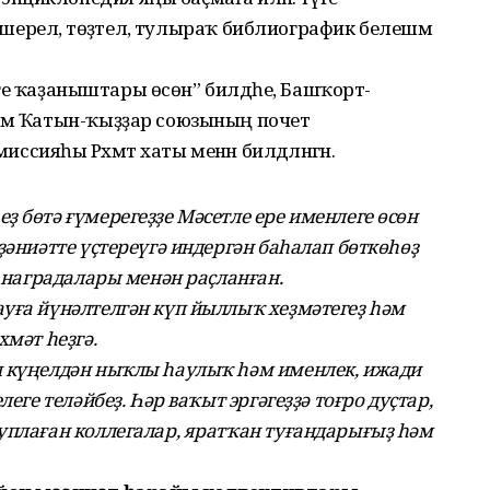
кшерелә, төҙәтелә, тулыраҡ библиографик белешмә
ттәге ҡаҙаныштары өсөн” билдәһе, Башҡорт-
һәм Ҡатын-ҡыҙҙар союзының почет
иссияһы Рәхмәт хаты менән билдәләнгән.
 бөтә ғүмерегеҙҙе Мәсетле ере именлеге өсөн
ҙәниәтте үҫтереүгә индергән баһалап бөткөһөҙ
т наградалары менән раҫланған.
уға йүнәлтелгән күп йыллыҡ хеҙмәтегеҙ һәм
хмәт һеҙгә.
н күңелдән ныҡлы һаулыҡ һәм именлек, ижади
еге теләйбеҙ. Һәр ваҡыт эргәгеҙҙә тоғро дуҫтар,
уплаған коллегалар, яратҡан туғандарығыҙ һәм