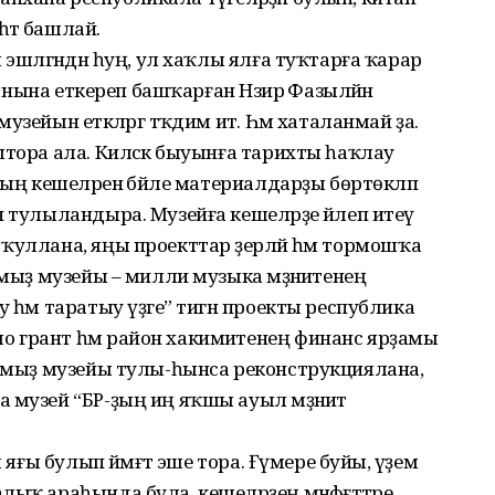
һәтә башлай.
 эшләгәндән һуң, ул хаҡлы ялға туҡтарға ҡарар
урынына еткереп башҡарған Нәзирә Фазылйән
зейын етәкләргә тәҡдим итә. Һәм хаталанмай ҙа.
штора ала. Киләсәк быуынға тарихты һаҡлау
ның кешеләренә бәйле материалдарҙы бөртөкләп
н тулыландыра. Музейға кешеләрҙе йәлеп итеү
ҡуллана, яңы проекттар әҙерләй һәм тормошҡа
умыҙ музейы – милли музыка мәҙәниәтенең
 һәм таратыу үҙәге” тигән проекты республика
 грант һәм район хакимиәтенең финанс ярҙамы
ҡумыҙ музейы тулы-һынса реконструкциялана,
 музей “БР-ҙың иң яҡшы ауыл мәҙәниәт
 яғы булып йәмәғәт эше тора. Ғүмере буйы, әүҙем
ыҡ араһында була, кешеләрҙең мәнфәғәттәре