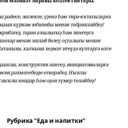
йон мәҙәниәт һарайы коллективтары.
ы рәйесе, эшлекле, үҙенә һәм тирә-яҡтағыларға
ыҙын күркәм юбилейы менән тәбрикләйбеҙ!
жрибәгеҙ, тәрән аҡылығыҙ һәм эшегеҙгә
кешеләр менән эшләй белеү оҫталығы менән
атанына, халҡына хеҙмәт итеүҙә күптәргә өлгө
ңышлы, конструктив эшегеҙ, инициативаларға
сөн рәхмәтебеҙҙе еткерәбеҙ. Ныҡлы
атлыҡлы көндәр һәм оҙон ғүмер теләйбеҙ!
Рубрика "Еда и напитки"