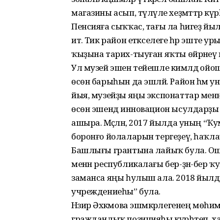
магазины асып, түләүле хеҙмәттәр күр
Пенсияға сыҡҡас, тағы ла һигеҙ йыл
итә. Тик район етәкселеге һәр эште 
ҡыҙына тарих-тыуған яҡты өйрәнеү му
Ул музей эшен тейешле кимәлдә ойо
өсөн барыһын да эшләй. Район һәм у
йыя, музейҙы яңы экспонаттар менә
өсөн эшендә инновацион ысулдарҙы 
ашыра. Мәҫәлән, 2017 йылда уның “Ҡ
боронғо йолаларын тергеҙеү, һаҡлау
Башлығы грантына лайыҡ була. Ошо
менән республикалағы бер-ҙән-бер 
заманса яңы һулыш ала. 2018 йылда
учреждениеһы” була.
Нәзирә Әхкәмова эшмәкәрлегенең мөһим
гражданлыҡ позицияһы күрһәтеп, хал