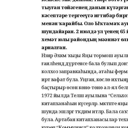
тыуған төйәгенең данын күтәргән
кәсептәрҙе тергеҙеүгә иғтибар б
менән ҡарайбыҙ. Оло Ыҡтамаҡ ау
шундайҙарҙан. 2 июлдә ул үҙенең 
хеҙмәт юлы райондың мәҙәниәт өл
арналған.
Нәзирә Әхкәм ҡыҙы Яңы тормош ауыл
ғаиләһендә дүртенсе бала булып донъя
колхоз заправкаһында, атаһы ферма
иртә вафат була. Уңған, көслө ихты
баҫтырыр өсөн көнө-төнө ал-ял белмә
1972 йылда Теләш ауылына “Сельх
китапханаһын күсерәләр. мәктәпте я
шунда эшләргә тәҡдим итәләр. Бала 
була. Артабан китапханасылар те
күреп,“Коммунист” колхозының комс