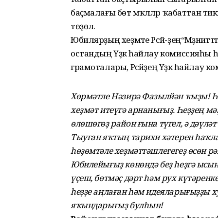
баҫмалағы бөтә мәҡәләләр ҡабаттан ти
төҙөлә.
Юбилярҙың хеҙмәте Рәсәй-ҙең“Мәҙәниә
остандың Үҙәк һайлау комиссияһы 
грамоталары, Рәсәйҙең Үҙәк һайлау ком
Хөрмәтле Нәзирә Фазылйән ҡыҙы! Һеҙ
хеҙмәт итеүгә арнанығыҙ. Һеҙҙең мә
өлөшөгөҙ район ғына түгел, ә дәүлә
Тыуған яҡтың тарихи хәтерен һаҡла
һөҙөмтәле хеҙмәттәшлегегеҙ өсөн рә
Юбилейығыҙ көнөндә беҙ һеҙгә ысы
үҫеш, бөтмәҫ дәрт һәм рух күтәренкел
һеҙҙе аңлаған һәм идеяларығыҙҙы х
яҡындарығыҙ булһын!