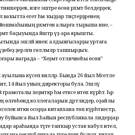
икшерҙек, изге эштәре өсөн рәхмәт белдерҙек,
 ваҡытта егет һәм ҡыҙҙар тиҫтерҙәренең
ойошмаһының рәхмәтен алырға тырыша ине, –
еҙмәт баҫыуында йәштәр үҙ-ара ярышты.
аҡытында эшләй инек: алдынғыларҙы уртаға
беҙ әҙерләгән гөлләмәләр тапшырҙыҡ.
 юғары награда – “Хеҙмәт отличиеһы өсөн”
ауылына күсеп киләләр. Бында 26 йыл Мәсетле
 итә, 14 йыл уның директоры була. Эшләү
ә грамоталы хеҙмәткәр һәм етәксе итеп күрһәтә. Һәр
нең өлгөһөндә коллегаларын дәртләндерә, оҙайлы
кселек иткән осорҙа китапхана төп күрһәткестәр,
лыу буйынса йыл һайын республикала лидерҙар
ндар араһында тәүге тапҡыр устав ҡабул ителә,
итапхана республикала тәүгеләрҙән булып, китап