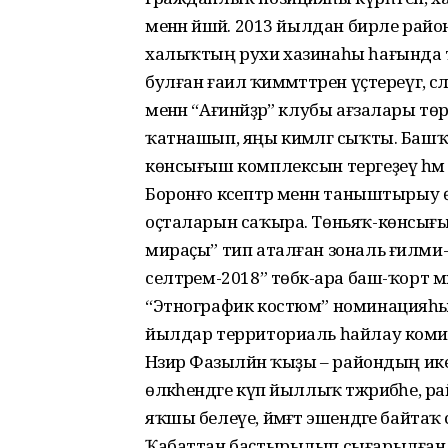
менән йәшәй. 2013 йылдан бирле рай
халыҡтың рухи хазинаһы һағында тор
булған ғаилә ҡиммәттәрен үҫтереүгә, 
менән “Ағинәйҙәр” клубы ағзалары т
ҡатнашып, яңы кимәлгә сыҡты. Ба
көнсығыш комплексын тергеҙеү һәм
Боронғо кәсептәр менән таныштырыу ө
оҫталарын саҡыра. Төньяҡ-көнсығы
мираҫы” тип аталған зональ ғилми-ғ
селтәрем-2018” төбәк-ара баш-ҡор
“Этнографик костюм” номинацияһынд
йылдар территориаль һайлау коми
Нәзирә Фазылйән ҡыҙы – райондың ике
өлкәһендәге күп йыллыҡ тәжрибәһе, 
яҡшы белеүе, йәмәғәт эшендәге байта
Ҡабаттан баҫтырылып сығарылған энц