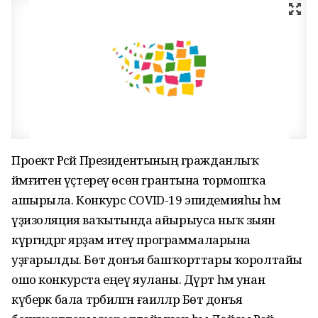
Проект Рәсәй Президентының гражданлыҡ
йәмғиәтен үҫтереү өсөн грантына тормошҡа
ашырыла. Конкурс COVID-19 эпидемияһы һәм
үҙизоляция ваҡытында айырыуса ныҡ зыян
күргәндәргә ярҙам итеү программаларына
уҙғарылды. Бөтә донъя башҡорттары ҡоролтайы
ошо конкурста еңеү яуланы. Дүрт һәм унан
күберәк бала тәрбиәләгән ғаиләләр Бөтә донъя