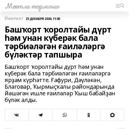
Мәсетле тормошо
Йәмғиәт
23 ДЕКАБРЯ 2020, 11:00
Башҡорт ҡоролтайы дүрт
һәм унан күберәк бала
тәрбиәләгән ғаиләләргә
бүләктәр тапшыра
Башҡорт ҡоролтайы дүрт һәм унан
күберәк бала тәрбиәләгән ғаиләләргә
ярҙам күрһәтте. Ғафури, Дәүләкән,
Благовар, Ҡырмыҫҡалы райондарында
йәшәгән ишле ғаиләләр Ҡыш бабайҙан
бүләк алды.