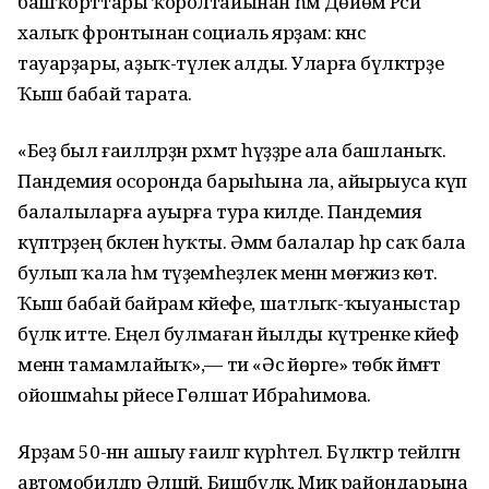
башҡорттары ҡоролтайынан һәм Дөйөм Рәсәй
халыҡ фронтынан социаль ярҙам: кәнсә
тауарҙары, аҙыҡ-түлек алды. Уларға бүләктәрҙе
Ҡыш бабай тарата.
«Беҙ был ғаиләләрҙән рәхмәт һүҙҙәре ала башланыҡ.
Пандемия осоронда барыһына ла, айырыуса күп
балалыларға ауырға тура килде. Пандемия
күптәрҙең бәкәленә һуҡты. Әммә балалар һәр саҡ бала
булып ҡала һәм түҙемһеҙлек менән мөғжизә көтә.
Ҡыш бабай байрам кәйефе, шатлыҡ-ҡыуаныстар
бүләк итте. Еңел булмаған йылды күтәренке кәйеф
менән тамамлайыҡ»,— ти «Әсә йөрәге» төбәк йәмәғәт
ойошмаһы рәйесе Гөлшат Ибраһимова.
Ярҙам 50-нән ашыу ғаиләгә күрһәтелә. Бүләктәр тейәлгән
автомобилдәр Әлшәй, Бишбүләк, Миәкә райондарына