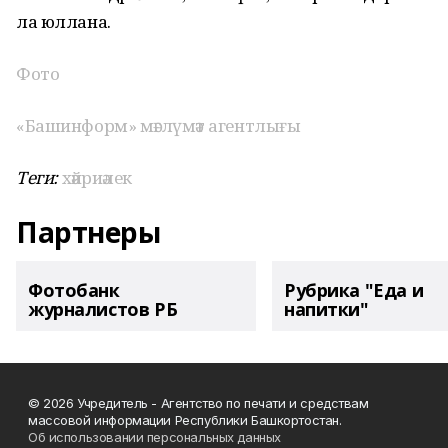
ла юллана.
Фото
«Башинформ» мәғлүмәт агентлығы
Теги:
хәйриәлек
Партнеры
Фотобанк
Рубрика "Еда и
журналистов РБ
напитки"
© 2026 Учредитель - Агентство по печати и средствам
массовой информации Республики Башкортостан.
Об использовании персональных данных