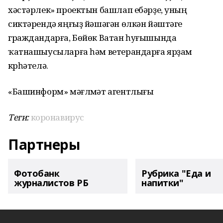
хәстәрлек» проектын башлап ебәрҙе, уның
сиктәрендә яңғыҙ йәшәгән өлкән йәштәге
граждандарға, Бөйөк Ватан һуғышында
ҡатнашыусыларға һәм ветерандарға ярҙам
күрһәтелә.
«Башинформ» мәғлүмәт агентлығы
Теги:
коронавирус
Партнеры
Фотобанк
Рубрика "Еда и
журналистов РБ
напитки"