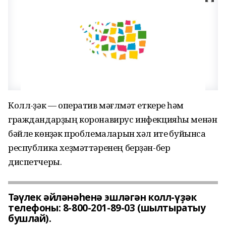
Колл-үҙәк — оператив мәғлүмәт еткереү һәм
граждандарҙың коронавирус инфекцияһы менән
бәйле көнүҙәк проблемаларын хәл итеү буйынса
республика хеҙмәттәренең берҙән-бер
диспетчеры.
Тәүлек әйләнәһенә эшләгән колл-үҙәк
телефоны: 8-800-201-89-03 (шылтыратыу
бушлай).