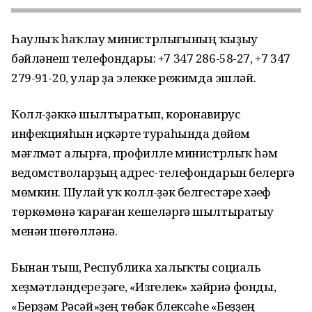
Һаулыҡ һаҡлау министрлығының ҡыҙыу
бәйләнеш телефондары: +7 347 286-58-27, +7 347
279-91-20, улар ҙа элекке режимда эшләй.
Колл-үҙәккә шылтыратып, коронавирус
инфекцияһын иҫкәртеү тураһында дөйөм
мәғлүмәт алырға, профилле министрлыҡ һәм
ведомстволарҙың адрес-телефондарын белергә
мөмкин. Шулай уҡ колл-үҙәк белгестәре хәүеф
төркөмөнә ҡараған кешеләргә шылтыратыу
менән шөғөлләнә.
Бынан тыш, Республика халыҡты социаль
хеҙмәтләндереү үҙәге, «Изгелек» хәйриә фонды,
«Берҙәм Рәсәй»ҙең төбәк бүлексәһе «Беҙҙең