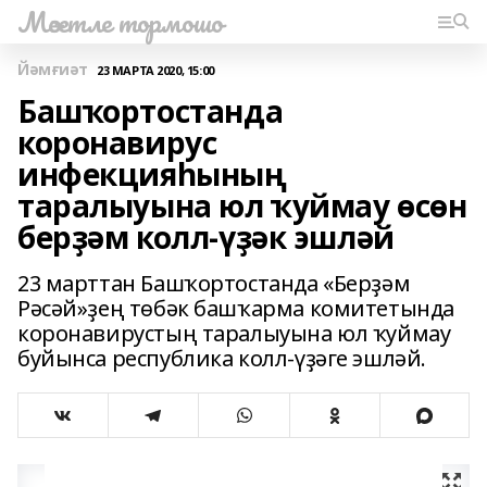
Мәсетле тормошо
Йәмғиәт
23 МАРТА 2020, 15:00
Башҡортостанда
коронавирус
инфекцияһының
таралыуына юл ҡуймау өсөн
берҙәм колл-үҙәк эшләй
23 марттан Башҡортостанда «Берҙәм
Рәсәй»ҙең төбәк башҡарма комитетында
коронавирустың таралыуына юл ҡуймау
буйынса республика колл-үҙәге эшләй.