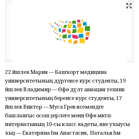
22 йәшлек Мария — Башҡорт медицина
университетының дүртенсе курс студенты, 19
йәшлек Владимир — Өфө дәүләт авиация техник
университетының беренсе курс студенты, 17
йәшлек Виктор — Муса Гәрәев исемендәге
башланғыс осош әҙерлеге менән Өфө мәктәп-
интернатының 10-сы класс кадеты, ике уҡыусы
ҡыҙ — Екатерина һәм Анастасия, ә Наталья һәм