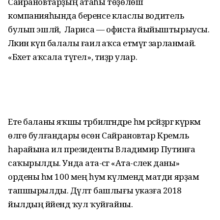
Сайрановтарҙың атаһы төҙөлөш
компанияһында беренсе класлы водитель
булып эшләй, ә Лариса — офиста йыйыштырыусы.
Ләкин күп балалы ғаилә аҡса етмәүгә зарланмай.
«Бәхет аҡсала түгел», тиҙәр улар.
Ете баланы яҡшы тәрбиәләгәндәре һәм рәсәйҙәргә күркәм
өлгө булғандары өсөн Сайрановтар Кремль
һарайына ил президенты Владимир Путинға
саҡырылды. Унда ата-әсәгә «Ата-әсәлек даны»
ордены һәм 100 мең һум күләмендә матди ярҙам
тапшырылды. Дәүләт башлығы указға 2018
йылдың йәйендә ҡул ҡуйғайны.