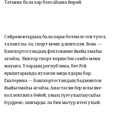
Татьяна балалар баҡсаһына йөрөй.
Сайрановтарҙың балалары белемле генә түгел,
талантлы ла, спорт менән дә шөғөлләнә. Вова —
Башҡортостандың фехтование йыйылмаһы
ағзаһы, ә Виктор спорт көрәше һәм самбо менән
мауыға. Уларҙың республика, бөтә Рәсәй
ярыштарында яулаған миҙалдары бар.
Екатерина — Башҡортостандың бадминтон
йыйылмаһы ағзаһы, Анастасия бер юлы ике
коллективта бейей, уның тәүге уҡытыусыһы
һүҙҙәренсә, шиғырҙы ла бик матур итеп уҡый.