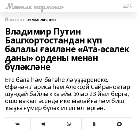
Мәсетле тормошо
Йәмғиәт
31 МАЯ 2019, 06:33
Владимир Путин
Башҡортостандан күп
балалы ғаиләне «Ата-әсәлек
даны» ордены менән
бүләкләне
Ете бала һәм бөтәһе лә үҙҙәренеке.
Өфөнән Лариса һәм Алексей Сайрановтар
шундай байлыҡҡа эйә. Улар 23 йыл бергә,
ошо ваҡыт эсендә ике малайға һәм биш
ҡыҙға ғүмер бүләк итеп өлгөргән.