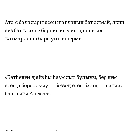
Ата-әсә балалары өсөн шатланып бөтә алмай, ләкин
өйҙә бөтә ғаиләне бергә йыйыу йылдан-йыл
ҡатмарлаша барыуын йәшермәй.
«Бөтәһенең дә өйҙә һәм һау-сәләмәт булыуы, бер кем
өсөн дә борсолмау — беҙҙең өсөн бәхет», — ти ғаилә
башлығы Алексей.