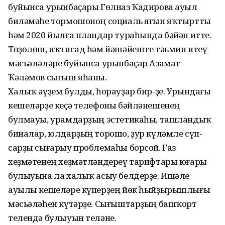
буйынса урынбаҫары Гөлназ Ҡадирова ауыл
биләмәһе тормошоноң социаль яғын яҡтыртты
һәм 2020 йылға пландар тураһында бәйән итте.
Төҙөлөш, иҡтисад һәм йәшәйеште тәьмин итеү
мәсьәләләре буйынса урынбаҫар Азамат
Ҡәләмов сығыш яһаны.
Халыҡ әүҙем булды, һорауҙар бир-ҙе. Урындағы
кешеләрҙе кеҫә телефоны бәйләнешенең
булмауы, урамдарҙың эстетикаһы, ташландыҡ
биналар, юлдарҙың торошо, ҙур күләмле сүп-
сарҙы сығарыу проблемаһы борсой. Газ
хеҙмәтенең хеҙмәтләндереү тарифтары юғары
булыуына ла халыҡ асыу белдерҙе. Ишәле
ауылы кешеләре күперҙең йөк һыйҙырышлығы
мәсьәләһен күтәрҙе. Сығыштарҙың башҡорт
телендә булыуын теләне.