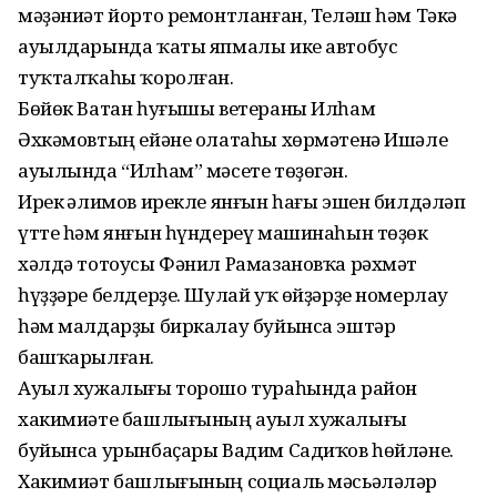
мәҙәниәт йорто ремонтланған, Теләш һәм Тәкә
ауылдарында ҡаты япмалы ике автобус
туҡталҡаһы ҡоролған.
Бөйөк Ватан һуғышы ветераны Илһам
Әхкәмовтың ейәне олатаһы хөрмәтенә Ишәле
ауылында “Илһам” мәсете төҙөгән.
Ирек Ғәлимов ирекле янғын һағы эшен билдәләп
үтте һәм янғын һүндереү машинаһын төҙөк
хәлдә тотоусы Фәнил Рамазановҡа рәхмәт
һүҙҙәре белдерҙе. Шулай уҡ өйҙәрҙе номерлау
һәм малдарҙы биркалау буйынса эштәр
башҡарылған.
Ауыл хужалығы торошо тураһында район
хакимиәте башлығының ауыл хужалығы
буйынса урынбаҫары Вадим Садиҡов һөйләне.
Хакимиәт башлығының социаль мәсьәләләр