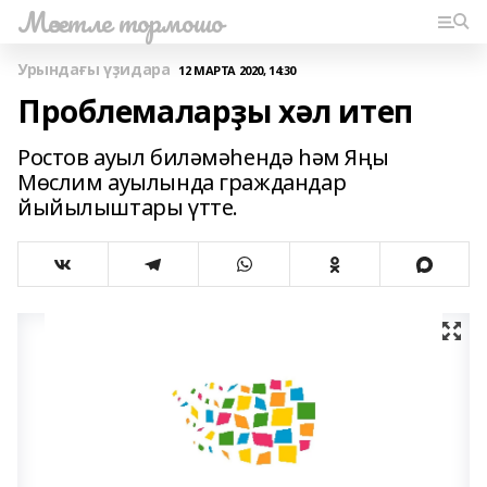
Мәсетле тормошо
Урындағы үҙидара
12 МАРТА 2020, 14:30
Проблемаларҙы хәл итеп
Ростов ауыл биләмәһендә һәм Яңы
Мөслим ауылында граждандар
йыйылыштары үтте.