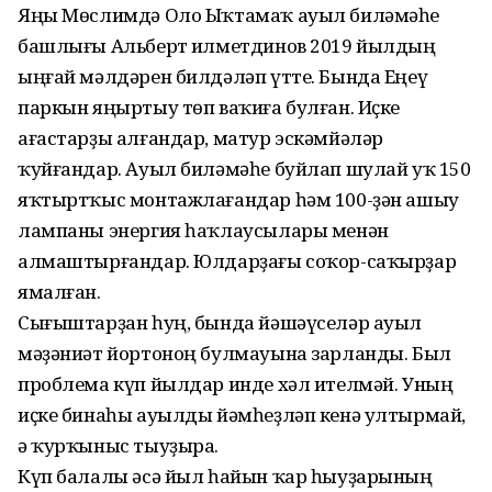
Яңы Мөслимдә Оло Ыҡтамаҡ ауыл биләмәһе
башлығы Альберт Ғилметдинов 2019 йылдың
ыңғай мәлдәрен билдәләп үтте. Бында Еңеү
паркын яңыртыу төп ваҡиға булған. Иҫке
ағастарҙы алғандар, матур эскәмйәләр
ҡуйғандар. Ауыл биләмәһе буйлап шулай уҡ 150
яҡтыртҡыс монтажлағандар һәм 100-ҙән ашыу
лампаны энергия һаҡлаусылары менән
алмаштырғандар. Юлдарҙағы соҡор-саҡырҙар
ямалған.
Сығыштарҙан һуң, бында йәшәүселәр ауыл
мәҙәниәт йортоноң булмауына зарланды. Был
проблема күп йылдар инде хәл ителмәй. Уның
иҫке бинаһы ауылды йәмһеҙләп кенә ултырмай,
ә ҡурҡыныс тыуҙыра.
Күп балалы әсә йыл һайын ҡар һыуҙарының