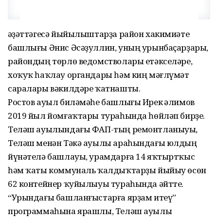
Ғәҙәттәгесә йыйылыштарҙа район хакимиәте
башлығы Әнис Әсәҙуллин, уның урынбаҫарҙары,
райондың төрлө ведомстволары етәкселәре,
хоҡуҡ һаҡлау органдары һәм киң мәғлүмәт
саралары вәкилдәре ҡатнашты.
Ростов ауыл биләмәһе башлығы Ирек Ғәлимов
2019 йыл йомғаҡтары тураһында һөйләп бирҙе.
Теләш ауылындағы ФАП-тың ремонтланыуы,
Теләш менән Тәкә ауылы араһындағы юлдың
йүнәтелә башлауы, урамдарға 14 яҡтыртҡыс
һәм ҡаты коммуналь ҡалдыҡтарҙы йыйыу өсөн
62 контейнер ҡуйылыуы тураһында әйтте.
“Урындағы башланғыстарға ярҙам итеү”
программаһына ярашлы, Теләш ауылы