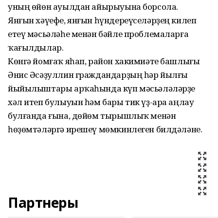
уның өйөн ауылдан айырыуына борсола.
Янғын хәүефе, янғын һүндереүселәрҙең килеп
етеү мәсьәләһе менән бәйле проблемаларға
ҡағылдылар.
Көнгә йомғаҡ яһап, район хакимиәте башлығы
Әнис Әсәҙуллин граждандарҙың һәр йылғы
йыйылыштары арҡаһында күп мәсьәләләрҙе
хәл итеп булыуын һәм бары тик үҙ-ара аңлау
булғанда ғына, дөйөм тырышлыҡ менән
һөҙөмтәләргә ирешеү мөмкинлеген билдәләне.
Партнеры