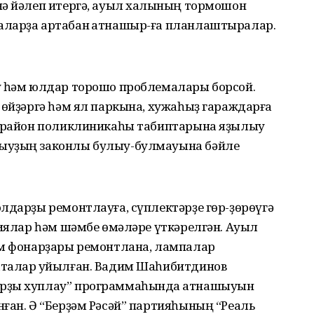
нә йәлеп итергә, ауыл халҡының тормошон
аларҙа артабан ҡатнашыр-ға планлаштыралар.
ү һәм юлдар торошо проблемалары борсой.
 өйҙәргә һәм ял паркына, хужаһыҙ гараждарға
, район поликлиникаһы табиптарына яҙылыу
ыуҙың законлы булыу-булмауына бәйле
дарҙы ремонтлауға, сүплектәрҙе гөр-ҙөрөүгә
циялар һәм шәмбе өмәләре үткәрелгән. Ауыл
ам фонарҙары ремонтлана, лампалар
ҡталар ҡуйылған. Вадим Шаһибитдинов
арҙы хуплау” программаһында ҡатнашыуын
ған. Ә “Берҙәм Рәсәй” партияһының “Реаль