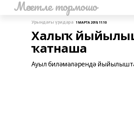
Мәсетле тормошо
Урындағы үҙидара
1 МАРТА 2019, 11:10
Халыҡ йыйылыш
ҡатнаша
Ауыл биләмәләрендә йыйылышт