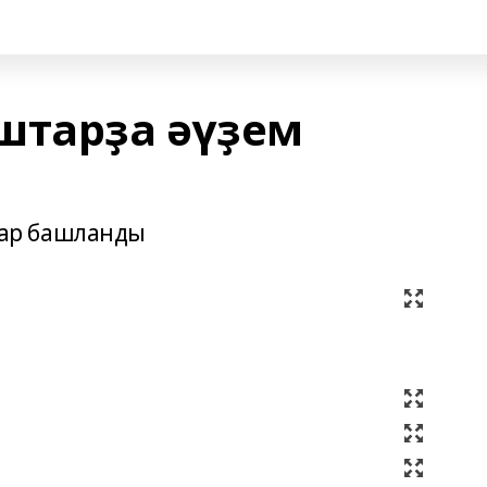
тарҙа әүҙем
ар башланды