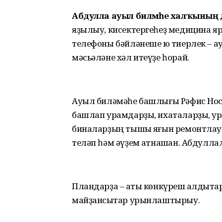
Абдулла ауыл биләмәһе халҡыны
яҙылыу, кисектергеһеҙ медицина яр
телефоны бәйләнеше юҡ тиерлек – а
мәсьәләне хәл итеүҙе һорай.
Ауыл биләмәһе башлығы Рәфис Нос
башлап урамдарҙы, ихаталарҙы, ур
биналарҙың тышҡы яғын ремонтлау б
теләп һәм әүҙем ҡатнашҡан. Абдулл
Пландарҙа – ҡаты көнкүреш ҡалдыҡта
майҙансыҡтар урынлаштырыу.