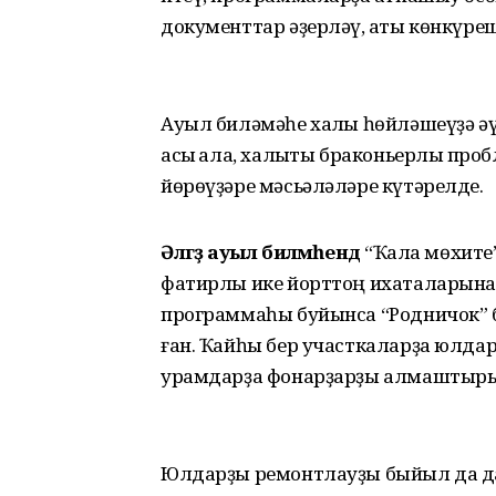
документтар әҙерләү, ҡаты көнкүреш
Ауыл биләмәһе халҡы һөйләшеүҙә әү
асыҡ ҡала, халыҡты браконьерлыҡ пр
йөрөүҙәре мәсьәләләре күтәрелде.
Әләгәҙ ауыл биләмәһендә
“Ҡала мөхите
фатирлы ике йорттоң ихаталарына 
программаһы буйынса “Родничок” 
ған. Ҡайһы бер участкаларҙа юлдар
урамдарҙа фонарҙарҙы алмаштырыу
Юлдарҙы ремонтлауҙы быйыл да дауа