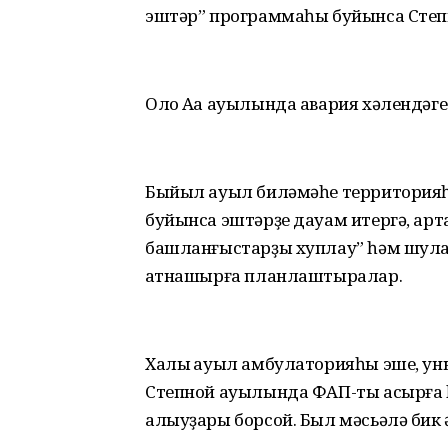
эштәр” программаһы буйынса Степ
Оло Аҡа ауылында авария хәлендәге
Быйыл ауыл биләмәһе территорияһ
буйынса эштәрҙе дауам итергә, арт
башланғыстарҙы хуплау” һәм шула
ҡатнашырға планлаштыралар.
Халыҡ ауыл амбулаторияһы эше, ун
Степной ауылында ФАП-ты асырға һ
алыуҙары борсой. Был мәсьәлә бик 