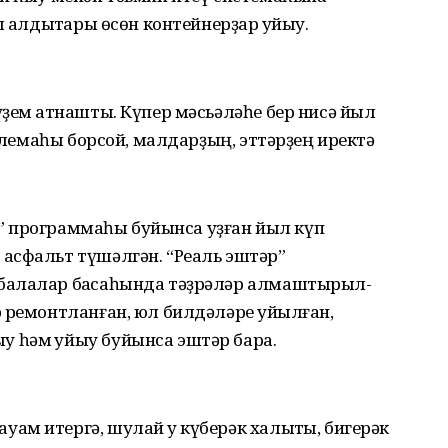
 ҡалдыҡтары өсөн контейнерҙар ҡуйыу.
ҙем ҡатнашты. Күпер мәсьәләһе бер нисә йыл
облемаһы борсой, малдарҙың, эттәрҙең иректә
” программаһы буйынса уҙған йыл күп
асфальт түшәлгән. “Реаль эштәр”
балалар баҡсаһында тәҙрәләр алмаштырыл-
 ремонтланған, юл билдәләре ҡуйылған,
 һәм ҡуйыу буйынса эштәр бара.
м итергә, шулай уҡ күберәк халыҡты, бигерәк