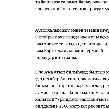
тә йәштәрҙе сәләмәт йәшәү рәүеше
яҡшыртыуға йүнәлтелгән программ
Ауыл халҡын һыу менән тәьмин ите
Октябрьск ауылында ике ҡатлы иҫке
һәм элекке совхоздың келәттәренә
һәм Борғатъя ауылында урман йығ
һорауҙар яңғыраны.
Оло Аҡа ауыл биләмәһендә
былтыр юл
ҙур иғтибар бүленгән, экологик ак
биләмәһенә ҡараған һәр ауылда ур
алмаштырыла. Баннерҙар һәм алта
халыҡтың “Урындағы башлан-ғыст
билдәләне: 1500 метр юл ремонтлан