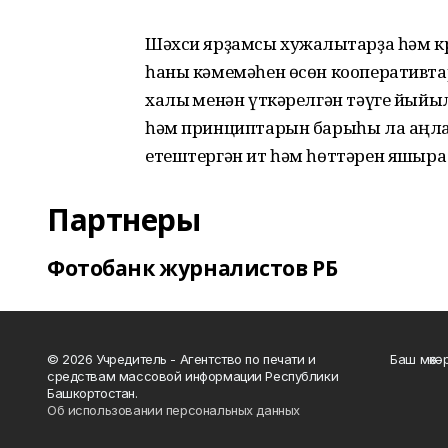
Шәхси ярҙамсы хужалыҡтарҙа һәм к
һаны кәмемәһен өсөн кооперативта
халыҡ менән үткәрелгән тәүге йый
һәм принциптарын барыһы ла аңлап 
етештергән ит һәм һөттәрен яҡшыраҡ 
Партнеры
Фотобанк журналистов РБ
© 2026 Учредитель - Агентство по печати и
Баш мөхә
средствам массовой информации Республики
Башкортостан.
Об использовании персональных данных