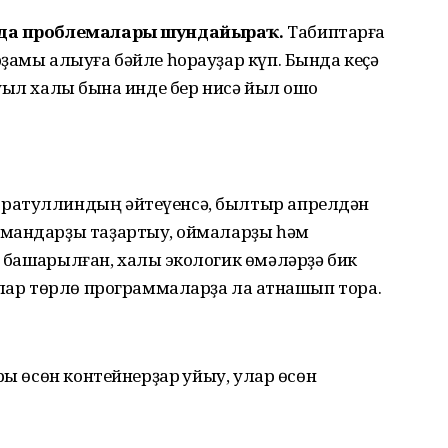
ң да проблемалары шундайыраҡ.
Табиптарға
ҙамы алыуға бәйле һорауҙар күп. Бында кеҫә
уыл халҡы бына инде бер нисә йыл ошо
ратуллиндың әйтеүенсә, былтыр апрелдән
мандарҙы таҙартыу, ҡоймаларҙы һәм
ашҡарылған, халыҡ экологик өмәләрҙә бик
алар төрлө программаларҙа ла ҡатнашып тора.
ры өсөн контейнерҙар ҡуйыу, улар өсөн