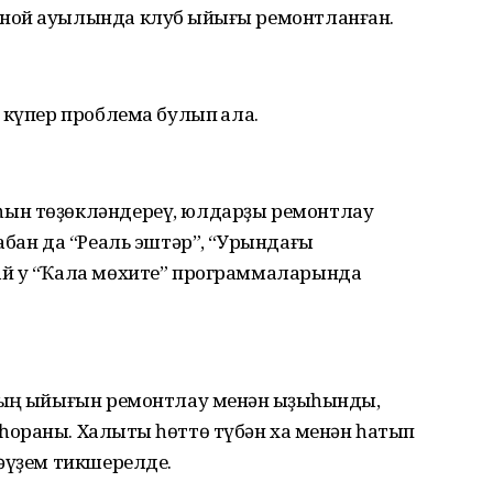
ной ауылында клуб ҡыйығы ремонтланған.
 күпер проблема булып ҡала.
ын төҙөкләндереү, юлдарҙы ремонтлау
абан да “Реаль эштәр”, “Урындағы
й уҡ “Ҡала мөхите” программаларында
ың ҡыйығын ремонтлау менән ҡыҙыҡһынды,
ораны. Халыҡты һөттө түбән хаҡ менән һатып
әүҙем тикшерелде.