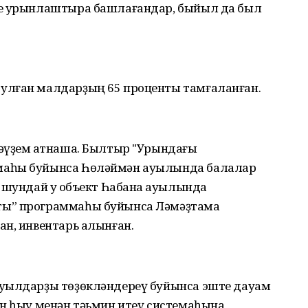
ре урынлаштыра башлағандар, быйыл да был
улған малдарҙың 65 проценты тамғаланған.
әүҙем ҡатнаша. Былтыр "Урындағы
маһы буйынса Һөләймән ауылында балалар
 шундай уҡ объект Һабанаҡ ауылында
ы” программаһы буйынса Ләмәҙтамаҡ
ан, инвентарь алынған.
ауылдарҙы төҙөкләндереү буйынса эште дауам
өн һыу менән тәьмин итеү системаһына