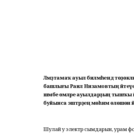
Ләмәҙтамаҡ ауыл биләмәһендә төҙөкл
башлығы Раил Низамовтың әйтеүен
шәмбе өмәләре ауылдарҙың тышҡы
буйынса эштәрҙең мөһим өлөшөнә әй
Шулай уҡ электр сымдарын, урам 