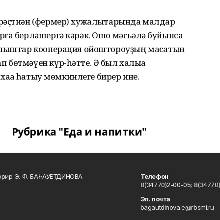
рәҫтиән (фермер) хужалыҡтарында малдар
рға берләшергә кәрәк. Ошо мәсьәлә буйынса
ылыштар кооперация ойоштороуҙың маҡсатын
бөтмәүен күр-һәтте. Ә был халыҡҡа
хаҡҡа һатыу мөмкинлеге бирер ине.
Рубрика "Еда и напитки"
ррир Э. Ф. БАҺАУЕТДИНОВА
Телефон
8(34770)2-00-05; 8(34770)
Эл. почта
bagautdinova.e@rbsmi.ru