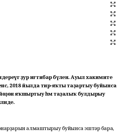
әндереүгә ҙур иғтибар бүленә. Ауыл хакимиәте
сә, 2018 йылда тирә-яҡты таҙартыу буйынса
 йөҙөн яҡшыртыу һәм таҙалыҡ булдырыу
ләнде.
фонарҙарын алмаштырыу буйынса эштәр бара,