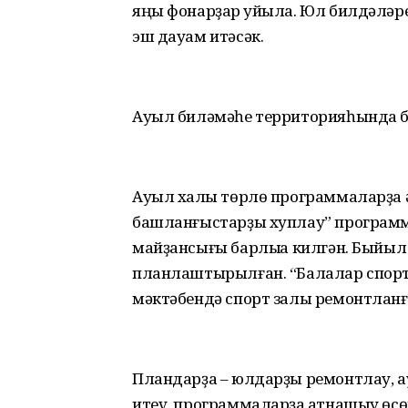
яңы фонарҙар ҡуйыла. Юл билдәлә
эш дауам итәсәк.
Ауыл биләмәһе территорияһында б
Ауыл халҡы төрлө программаларҙа 
башланғыстарҙы хуплау” програм
майҙансығы барлыҡҡа килгән. Быйыл
планлаштырылған. “Балалар спорт
мәктәбендә спорт залы ремонтланғ
Пландарҙа – юлдарҙы ремонтлау, 
итеү, программаларҙа ҡатнашыу өс