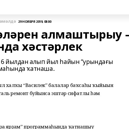
ғәмәлдә
29 НОЯБРЯ 2019, 08:00
әләрен алмаштырыу 
нда хәстәрлек
016 йылдан алып йыл һайын “урындағы
маһында ҡатнаша.
ыл халҡы “Василек” балалар баҡсаһы ҡыйығын
таль ремонт буйынса эштәр сифатлы һәм
арға ярҙам” программаһында ҡатнашыу