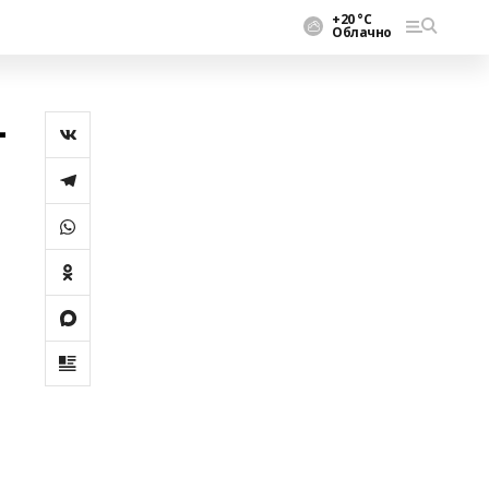
+20 °С
Облачно
–