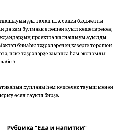
тнашыуығыҙҙы талап итә, сөнки бюджетты
н да кәм булмаған өлөшөн ауыл кешеләренең
 Граждандарҙың проектта ҡатнашыуы ауылды
Мәктәп бинаһы тәҙрәләренең хәҙерге торошон
та, иҫке тәҙрәләрҙе заманса һәм экономлы
лабыҙ.
тиваһын хупланы һәм күпселек тауыш менән
ырыу өсөн тауыш бирҙе.
Рубрика "Еда и напитки"