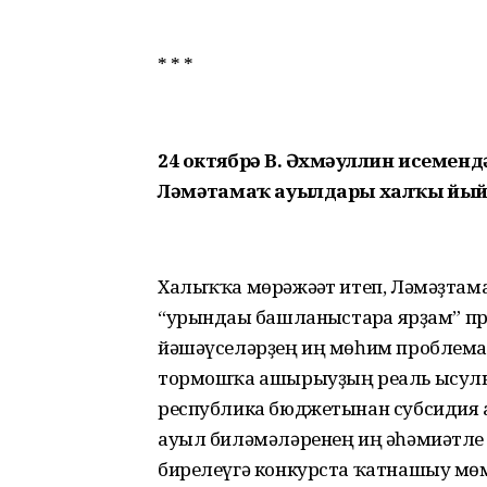
* * *
24 октябрҙә В. Әхмәҙуллин исеме
Ләмәҙтамаҡ ауылдары халҡы йы
Халыҡҡа мөрәжәғәт итеп, Ләмәҙтам
“урындағы башланғыстарға ярҙам” 
йәшәүселәрҙең иң мөһим проблема
тормошҡа ашырыуҙың реаль ысулы,
республика бюджетынан субсидия а
ауыл биләмәләренең иң әһәмиәтле 
бирелеүгә конкурста ҡатнашыу мө