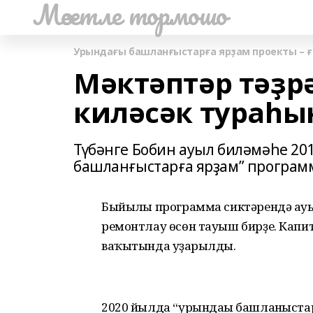
Мәсетле тормошо
Урындағы башланғыстарға ярҙам проекты – 
Мәктәптәр тәҙр
киләсәк тураһы
Түбәнге Бобин ауыл биләмәһе 2
башланғыстарға ярҙам” програм
Быйылғы программа сиктәрендә ау
ремонтлау өсөн тауыш бирҙе. Капи
ваҡытында уҙғарылды.
2020 йылда “урындағы башланғыст