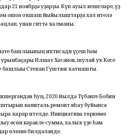
 21 ноябрҙә уҙғарҙы. Күп ауыл кешеләре, үҙ
әм ошоға оҡшаш йыйылыштарҙа хәл ителә
 аңлап, унан ситтә ҡалманы.
әте башлығының иҡтисади үҫеш һәм
урынбаҫары Илшат Хәсәнов, шулай уҡ Кесе
 башлығы Степан Гуштюк ҡатнашты.
икшергәндән һуң, 2020 йылда Түбәнге Бобин
аштырып капиталь ремонт яһау буйынса
рға ҡарар ителде. Инициатива төркөмө
ыу өсөн кәрәкле сумма, халыҡ үҙе һәм
дар өлөшө билдәләнде.