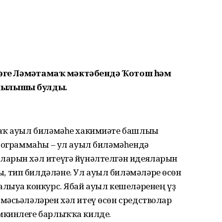
ндәге Ләмәҙтамаҡ мәктәбендә Ҡотош һәм
йылышы булды.
аҡ ауыл биләмәһе хакимиәте башлығы
программаһы – ул ауыл биләмәһендә
ларын хәл итеүгә йүнәлтелгән идеяларын
 тип билдәләне. Ул ауыл биләмәләре өсөн
лыуға конкурс. Ябай ауыл кешеләренең үҙ
мәсьәләләрен хәл итеү өсөн средстволар
мкинлеге барлыҡҡа килде.