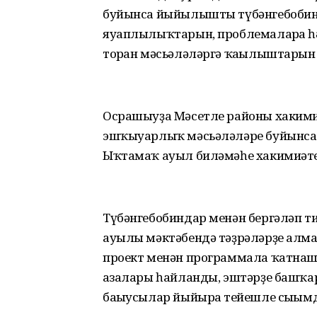
буйынса йыйылышты түбәнгебобиндар
яуаплылыҡтарын, проблемаларға һ
торған мәсьәләләргә ҡағылыштарын
Осрашыуҙа Мәсетле районы хакими
эшҡыуарлыҡ мәсьәләләре буйынса 
Ыҡтамаҡ ауыл биләмәһе хакимиәте
Түбәнгебобиндар менән бергәләп т
ауылы мәктәбендә тәҙрәләрҙе алм
проект менән программала ҡатнашы
ағзалары һайланды, эштәрҙе башҡар
бағыусылар йыйырға тейешле сығым