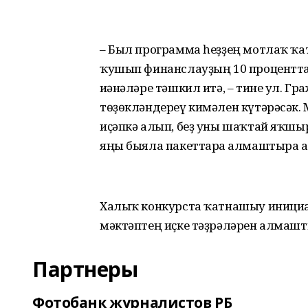
– Был программа һеҙҙең мотлаҡ ҡа
ҡушып финанслауҙың 10 процентта
иғәнәләре тәшкил итә, – тине ул.
төҙөкләндереү кимәлен күтәрәсәк. 
иҫәпкә алып, беҙ уны шаҡтай яҡшыр
яңы быяла пакеттарға алмаштыра а
Халыҡ конкурста ҡатнашыу инициа
мәктәптең иҫке тәҙрәләрен алмашт
Партнеры
Фотобанк журналистов РБ