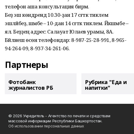
телефон аша консультация бирәм.
Беҙ эш көндәрендә 10.30-ҙан 17 сәғәткә тиклем
эшләйбеҙ, шәмбе – 10-дан 14 сәғәткә тиклем. Йәкшәмбе –
ял. Беҙҙең адрес: Салауат Юлаев урамы, 8А.
Бәйләнеш өсөн телефондар: 8-987-25-28-991, 8-965-
94-264-09, 8-937-34-261-06.
Партнеры
Фотобанк
Рубрика "Еда и
журналистов РБ
напитки"
© 2026 Учредитель - Агентство по печати и средствам
массовой информации Республики Башкортостан.
Об использовании персональных данных