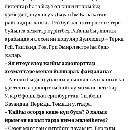
билеттар һатабыҙ. Төп клиенттарыбыҙ –
үҙебеҙҙең, шулай уҡ Дыуан һәм Балаҡатай
райондары халҡы. Рәсәй буйлап интернет селтәре
буйынса хеҙмәттәр күрһәтәбеҙ. Районыбыҙ халҡы
араһында ял өсөн иң популяр йүнәлештәр – Төркиә,
Рәсәй, Таиланд, Гоа, Ғәрәп Әмирлектәре һәм баш-
ҡалар.
– Ял итеүселәр ҡайһы аэропорттар
хеҙмәттәре менән йышыраҡ файҙалана?
– Районыбыҙҙың уңайлы урынлашыуы халыҡҡа
үҙе теләгән аэропортты һайлау мөмкинлеге бирә.
Улар Өфөнән, Екатеринбургтан, Силәбенән,
Ҡазандан, Пермдән, Төмәндән ултыра.
– Ҡайһы осорҙа кеше күп була? Ә халыҡ
йөрөмәгән ваҡыттарҙа нимә эшләйһегеҙ?
– Сезон марттан сентябргәсә дауам итә. Бер юлы