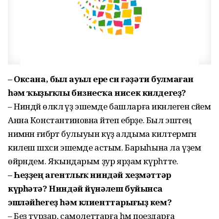
– Оксана, был ауыл ере өсөн ғәҙәти булмаған
һәм ҡыҙыҡлы бизнесҡа нисек килдегеҙ?
– Ниндәй өлкәлә үҙ эшемде башларға икәнлеген әсәйем
Анна Константиновна әйтеп ебәрҙе. Был эштең
нимәнән ғибәрәт булыуын күҙ алдыма килтермәгән
килеш шәхси эшемде астым. Барыһына ла үҙем
өйрәндем. Яҡындарым ҙур ярҙам күрһәтте.
– Һеҙҙең агентлыҡ ниндәй хеҙмәттәр
күрһәтә? Ниндәй йүнәлеш буйынса
эшләйһегеҙ һәм клиенттарығыҙ кем?
– Беҙ турҙар, самолеттарға һәм поездарға