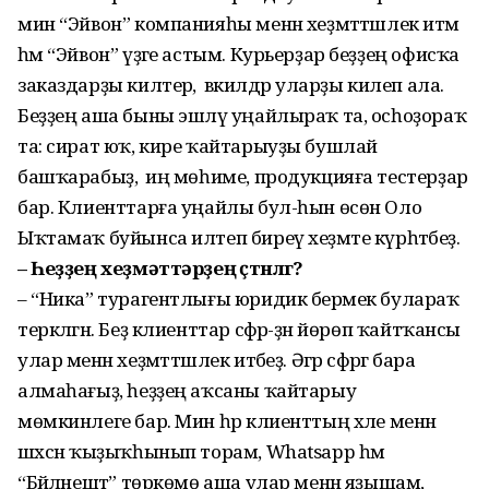
мин “Эйвон” компанияһы менән хеҙмәттәшлек итәм
һәм “Эйвон” үҙәге астым. Курьерҙар беҙҙең офисҡа
заказдарҙы килтерә, ә вәкилдәр уларҙы килеп ала.
Беҙҙең аша быны эшләү уңайлыраҡ та, осһоҙораҡ
та: сират юҡ, кире ҡайтарыуҙы бушлай
башҡарабыҙ, ә иң мөһиме, продукцияға тестерҙар
бар. Клиенттарға уңайлы бул-һын өсөн Оло
Ыҡтамаҡ буйынса илтеп биреү хеҙмәте күрһәтәбеҙ.
– Һеҙҙең хеҙмәттәрҙең өҫтөнлөгө?
– “Ника” турагентлығы юридик берәмек булараҡ
теркәлгән. Беҙ клиенттар сәфәр-ҙән йөрөп ҡайтҡансы
улар менән хеҙмәттәшлек итәбеҙ. Әгәр сәфәргә бара
алмаһағыҙ, һеҙҙең аҡсаны ҡайтарыу
мөмкинлеге бар. Мин һәр клиенттың хәле менән
шәхсән ҡыҙыҡһынып торам, Whatsapp һәм
“Бәйләнештә” төркөмө аша улар менән яҙышам,