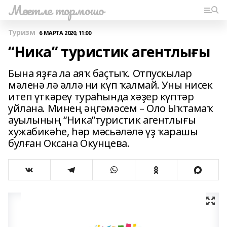
Мәсетле тормошо
Туризм
6 МАРТА 2020, 11:00
“Ника” туристик агентлығы
Бына яҙға ла аяҡ баҫтыҡ. Отпускылар
мәленә лә әллә ни күп ҡалмай. Уны нисек
итеп үткәреү тураһында хәҙер күптәр
уйлана. Минең әңгәмәсем – Оло Ыҡтамаҡ
ауылының “Ника”туристик агентлығы
хужабикәһе, һәр мәсьәләлә үҙ ҡарашы
булған Оксана Окунцева.