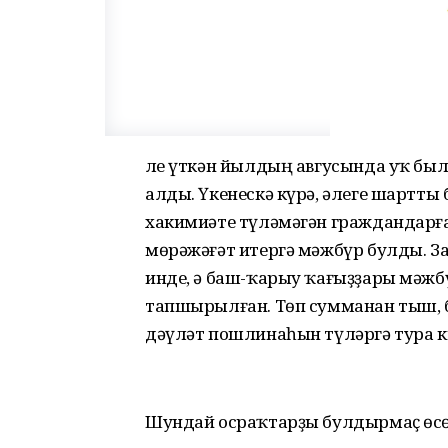
Әле үткән йылдың авгусында уҡ бы
алды. Үкенескә күрә, әлеге шартты 
хакимиәте түләмәгән граждандарға
мөрәжәғәт итергә мәжбүр булды. За
инде, ә баш-ҡарыу ҡағыҙҙары мәжбү
тапшырылған. Төп сумманан тыш,
дәүләт пошлинаһын түләргә тура к
Шундай осраҡтарҙы булдырмаҫ өсө