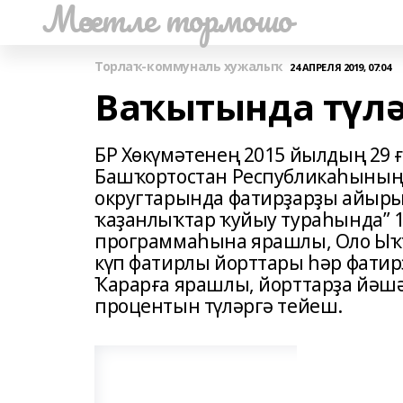
Мәсетле тормошо
Торлаҡ-коммуналь хужалыҡ
24 АПРЕЛЯ 2019, 07:04
Ваҡытында түлә
БР Хөкүмәтенең 2015 йылдың 29 
Башҡортостан Республикаһының
округтарында фатирҙарҙы айыры
ҡаҙанлыҡтар ҡуйыу тураһында” 1
программаһына ярашлы, Оло Ыҡ
күп фатирлы йорттары һәр фати
Ҡарарға ярашлы, йорттарҙа йәшә
процентын түләргә тейеш.