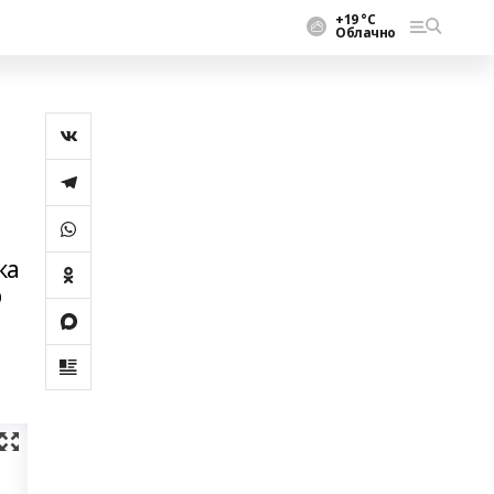
+19 °С
Облачно
ка
р