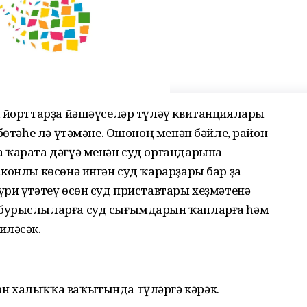
л йорттарҙа йәшәүселәр түләү квитанциялары
бөтәһе лә үтәмәне. Ошоноң менән бәйле, район
 ҡарата дәғүә менән суд органдарына
конлы көсөнә ингән суд ҡарарҙары бар ҙа
ри үтәтеү өсөн суд приставтары хеҙмәтенә
 бурыслыларға суд сығымдарын ҡапларға һәм
иләсәк.
н халыҡҡа ваҡытында түләргә кәрәк.