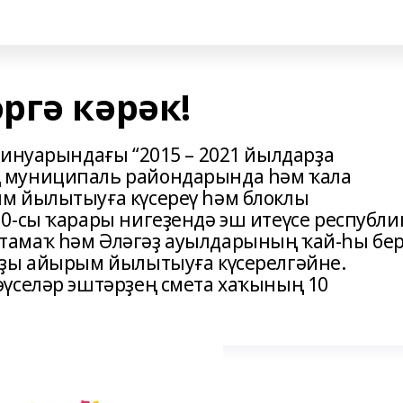
ргә кәрәк!
ғинуарындағы “2015 – 2021 йылдарҙа
 муниципаль райондарында һәм ҡала
м йылытыуға күсереү һәм блоклы
0-сы ҡарары нигеҙендә эш итеүсе республи
тамаҡ һәм Әләгәҙ ауылдарының ҡай-һы бе
рҙы айырым йылытыуға күсерелгәйне.
үселәр эштәрҙең смета хаҡының 10