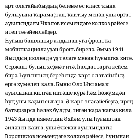
Ҡарт олатайыбыҙҙың белеме өс класс ҡына
булыуына ҡарамаҫтан, ҡайтыу менән уны Ҡорғат
ауылындағы Чкалов исемендәге колхоз рәйесе
итеп тәғәйенләйҙәр.
Һуғыш башланыр алдынан уға фронтҡа
мобилизациялауҙан бронь бирелә. Әммә 1941
йылдың июлендә үҙ теләге менән һуғышҡа китә.
Сержант булып хеҙмәт итә, һалдаттарға кейем
бирә. Һуғыштың береһендә ҡарт олатайыбыҙ
ергә күмелеп ҡала. Быны Оло Ыҡтамаҡ
ауылынан килгән иптәше күрә һәм һөжүмдән
һуң уны ҡаҙып сығара. Ә ҡарт өләсәйебеҙгә, ирең
батырҙарса һәләк булды, тигән ҡара ҡағыҙ килә.
1943 йылда Ҡияметдин Әхйәм улы һуғыштан
әйләнеп ҡайта, уны Әжекәй ауылындағы
Ворошилов исемендәге колхоз рәйесе, һуңынан