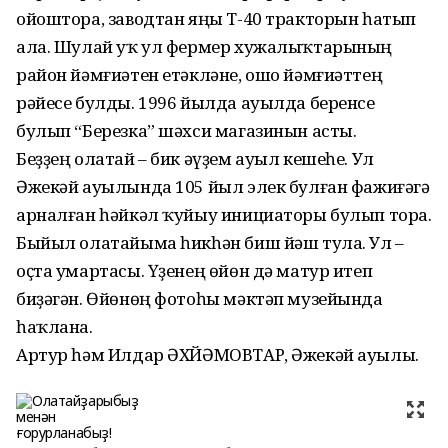
ойоштора, заводтан яңы Т-40 тракторын һатып
ала. Шулай уҡ ул фермер хужалыҡтарының
район йәмғиәтен етәкләне, ошо йәмғиәттең
рәйесе булды. 1996 йылда ауылда беренсе
булып “Березка” шәхси магазинын асты.
Беҙҙең олатай – бик әүҙем ауыл кешеһе. Ул
Әжекәй ауылында 105 йыл элек булған фажиғәгә
арналған һәйкәл ҡуйыу инициаторы булып тора.
Быйыл олатайыма һикһән биш йәш тула. Ул –
оҫта умартасы. Үҙенең өйөн дә матур итеп
биҙәгән. Өйөнөң фотоһы мәктәп музейында
һаҡлана.
Артур һәм Илдар ӘХЙӘМОВТАР, Әжекәй ауылы.