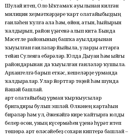
Шулай итеп, Оло Ыҡтамаҡ ауылынан килгән
милиция хеҙмәткәрҙәре ҡарт олатайыбыҙҙың
ғаиләһен ҡулға ала һәм, өйөн, атын, һыйырын
ҡалдырып, район үҙәгенә алып китә. Бында
Мәсетле районының башҡа ауылдарынан
ҡыуылған ғаиләләр йыйыла, уларҙы аттарға
тейәп Сулеяға ебәрәләр. Юлда Дыуан һәм Ҡыйғы
райондарынан да ҡыуылған ғаиләләр ҡушыла.
Архангелгә барып еткәс, кешеләрҙе урманда
ҡалдыралар. Улар йорттар төҙөй һәм шунда
йәшәй башлай.
Ҡарт олатайыбыҙ урман ҡырҡыусылар
бригадиры булып эшләй. Өлкәнең картаһын
бирәләр һәм ул, Әжекәйгә кире ҡайтырға юлды
белер өсөн, уның күсермәһен үҙенә һүрәт итеп
төшөрә. Ҡарт өләсәйебеҙ сохари киптерә башлай –