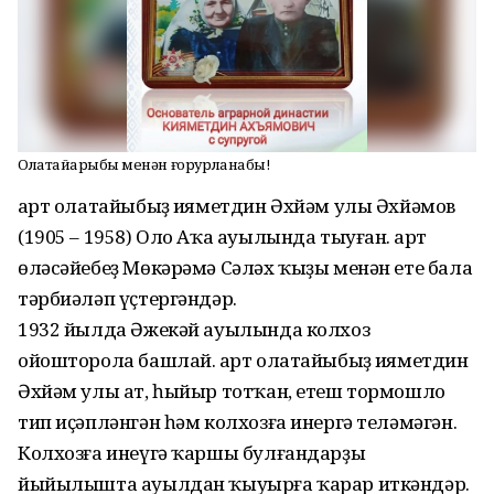
Олатайҙарыбыҙ менән ғорурланабыҙ!
Ҡарт олатайыбыҙ Ҡияметдин Әхйәм улы Әхйәмов
(1905 – 1958) Оло Аҡа ауылында тыуған. Ҡарт
өләсәйебеҙ Мөкәрәмә Сәләх ҡыҙы менән ете бала
тәрбиәләп үҫтергәндәр.
1932 йылда Әжекәй ауылында колхоз
ойошторола башлай. Ҡарт олатайыбыҙ Ҡияметдин
Әхйәм улы ат, һыйыр тотҡан, етеш тормошло
тип иҫәпләнгән һәм колхозға инергә теләмәгән.
Колхозға инеүгә ҡаршы булғандарҙы
йыйылышта ауылдан ҡыуырға ҡарар иткәндәр.