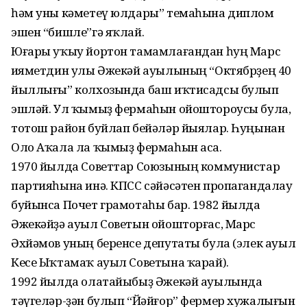
һәм уны кәметеү юлдары” темаһына диплом
эшен “бишле”гә яҡлай.
Юғары уҡыу йортон тамамлағандан һуң Марс
Ҡияметдин улы Әжекәй ауылының “Октябрҙең 40
йыллығы” колхозында баш иҡтисадсы булып
эшләй. Ул ҡымыҙ фермаһын ойоштороусы була,
тотош район буйлап бейәләр йыялар. Һуңынан
Оло Аҡала ла ҡымыҙ фермаһын аса.
1970 йылда Советтар Союзының коммунистар
партияһына инә. КПСС сәйәсәтен пропагандалау
буйынса Почет грамотаһы бар. 1982 йылда
Әжекәйҙә ауыл Советын ойошторғас, Марс
Әхйәмов уның беренсе депутаты була (элек ауыл
Кесе Ыҡтамаҡ ауыл Советына ҡарай).
1992 йылда олатайыбыҙ Әжекәй ауылында
тәүгеләр-ҙән булып “Йәйғор” фермер хужалығын