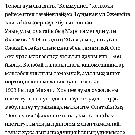
Теләш ауылындағы “Коммунист” колхозы
рәйесе итеп тәғәйенләйҙәр. Һуңынан ул Әжекәйгә
ҡайта һәм әҙерләүсе булып эшләй.
Уның улы, олатайыбыҙ Марс Ҡияметдин улы
Әхйәмов, 1939 йылдың 20 авгусында тыуған,
Әжекәй ете йыллыҡ мәктәбен тамамлай, Оло
Аҡа урта мәктәбендә уҡыуын дауам итә. 1960
йылда Бәләбәй ҡалаһындағы киномеханиктар
мәктәбен уңышлы тамамлай, ауыл мәҙәниәт
йортонда киномеханик булып эшләй.
1963 йылда Михаил Хрущев ауыл хужалығы
институтына ауылда эшләүсе студенттарҙы
ҡабул итеү тураһында иғлан итә. Олатайыбыҙ
“Зоотехния” факультетына уҡырға инә һәм
институтты ҡыҙыл диплом менән тамамлай.
“Ауыл хужалығы продукцияһының үҙҡиммәте