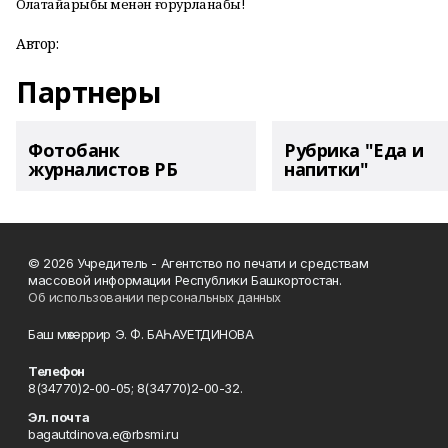
Олатайҙарыбыҙ менән ғорурланабыҙ!
Автор:
Партнеры
Фотобанк
Рубрика "Еда и
журналистов РБ
напитки"
© 2026 Учредитель - Агентство по печати и средствам
массовой информации Республики Башкортостан.
Об использовании персональных данных
Баш мөхәррир Э. Ф. БАҺАУЕТДИНОВА
Телефон
8(34770)2-00-05; 8(34770)2-00-32.
Эл. почта
bagautdinova.e@rbsmi.ru