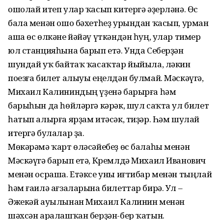
ошолай итеп улар ҡасып китергә әҙерләнә. Өс
бала менән ошо бәхетһеҙ урындан ҡасып, урман
аша өс өлкәне йәйәү үткәндән һуң, улар тимер
юл станцияһына барып етә. Унда Себерҙән
шундай уҡ байтаҡ ҡасаҡтар йыйыла, ләкин
поезға билет алыуы еңелдән булмай. Мәскәүгә,
Михаил Калининдың үҙенә барырға һәм
барыһын да һөйләргә кәрәк, шул саҡта ул билет
һатып алырға ярҙам итәсәк, тиҙәр. Һәм шулай
итергә булалар ҙа.
Мөкәрәмә ҡарт өләсәйебеҙ өс балаһы менән
Мәскәүгә барып етә, Кремлдә Михаил Иванович
менән осраша. Етәксе уны иғтибар менән тыңлай
һәм ғаилә ағзаларына билеттар бирә. Ул –
Әжекәй ауылынан Михаил Калинин менән
шәхсән аралашҡан берҙән-бер ҡатын.