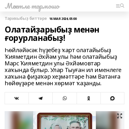
Мәсетле тормошо
Тарихыбыҙ биттәре
16 МАЯ 2024, 05:00
Олатайҙарыбыҙ менән
ғорурланабыҙ!
Һөйләйәсәк һүҙебеҙ ҡарт олатайыбыҙ
Ҡияметдин Әхйәм улы һәм олатайыбыҙ
Марс Ҡияметдин улы Әхйәмовтар
хаҡында булыр. Улар Тыуған ил именлеге
хаҡына фиҙаҡәр хеҙмәттәре һәм Ватанға
һөйөүҙәре менән хөрмәт ҡаҙанды.