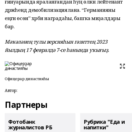
ғинуарында яраланғандан һуң өлкән лейтенант
дәрәжәһендә демобилизациялана. “Германияны
еңгән өсөн” хәрби наградаһы, башҡа миҙалдары
бар.
Мә
ҡ
әләнең тулы версияһын гәзиттең 2023
йылдың 17
февралдә
7
-с
е
һанында у
ҡ
ығы
ҙ
.
Офицерҙар династияһы
Автор:
Партнеры
Фотобанк
Рубрика "Еда и
журналистов РБ
напитки"