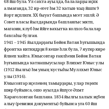
68 йәш була. Ул саҡта ауылда, балаларҙы иҫәпкә
алмағанда, 32 ир-егет һәм 32 ҡатын-ҡыҙ йәшәгән 9
йорт иҫәпләнгән. XX быуат башында мәсет эшләй. Ә
Совет власы йылдарында башланғыс мәктәп,
магазин, клуб һәм йәйге ваҡытҡа колхоз балалар
баҡсаһы булған.
1941 – 1945 йылдарҙағы Бөйөк Ватан һуғышында
фронтҡа киткәндәрҙән 8 кеше һәләк була, 7 яугир кире
әйләнеп ҡайта. Юнысовтар ғаиләһенән Бөйөк Ватан
һуғышында ҡатнашыусылар: Вәлиәхмәт Юныс улы
(1912 йылғы) һәм уның ҡустыһы Мулләхмәт Юныс
улы (1916).
Юнысовтар нәҫеленең тамырҙары, улар төҙөгән
шәжәрә буйынса, ошо ауылда йәшәүсе Әхмәт
Ҡарағоловтан башлана. 1834 йылғы халыҡ иҫәбен
алыу (ревизия документы) буйынса уға 60 йәш