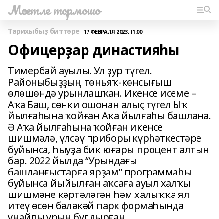
Мәсетле тормошо
Тарихыбыҙ биттәре
17 ФЕВРАЛЯ 2023, 11:00
Офицерҙар династияһы
Тимербай ауылы. Ул ҙур түгел.
Районыбыҙҙың төньяҡ-көнсығыш
өлөшөндә урынлашҡан. Икенсе исеме –
Аҡа Баш, сөнки ошонан алыҫ түгел Ыҡ
йылғаһына ҡойған Аҡа йылғаһы башлана.
Ә Аҡа йылғаһына ҡойған икенсе
шишмәлә, үлсәү приборы күрһәткестәре
буйынса, һыуҙа бик юғары процент алтын
бар. 2022 йылда “Урындағы
башланғыстарға ярҙам” программаһы
буйынса йыйылған аҡсаға ауыл халҡы
шишмәне кәртәләгән һәм халыҡҡа ял
итеү өсөн бәләкәй парк формаһында
уңайлы урын булдырған.