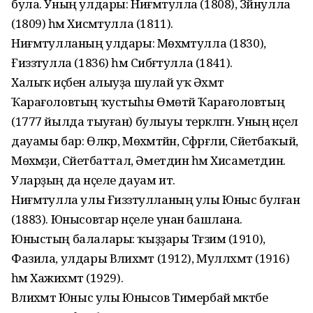
була. Уның улдары: Ниғмәтулла (1808), Зәйнулла
(1809) һәм Хисмәтулла (1811).
Ниғмәтулланың улдары: Мөхәмәтулла (1830),
Ғиззәтулла (1836) һәм Сибәғәтулла (1841).
Халыҡ иҫәбен алыуҙа шулай уҡ Әхмәт
Ҡарағоловтың ҡустыһы Өмөтәй Ҡарағоловтың
(1777 йылда тыуған) булыуы теркәлгән. Уның нәҫел
дауамы бар: Өлкәр, Мөхәмәтйән, Сәфәрғәли, Сәйетбаҡый,
Мөхәмәҙи, Сәйетбаттал, Әметдин һәм Хисаметдин.
Уларҙың да нәҫеле дауам итә.
Ниғмәтулла улы Ғиззәтулланың улы Юныс булған
(1883). Юнысовтар нәҫеле унан башлана.
Юныстың балалары: ҡыҙҙары Тәғзимә (1910),
Фазила, улдары Вәлиәхмәт (1912), Мулләхмәт (1916)
һәм Хажиәхмәт (1929).
Вәлиәхмәт Юныс улы Юнысов Тимербай мәктәбе