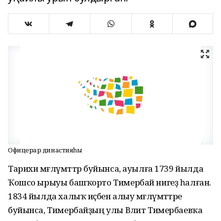
Офицерҙар династияһы
Тарихи мәғлүмәттәр буйынса, ауылға 1739 йылда
Ҡошсо ырыуы башҡорто Тимербай нигеҙ һалған.
1834 йылда халыҡ иҫәбен алыу мәғлүмәттәре
буйынса, Тимербайҙың улы Вәлит Тимербаевҡа