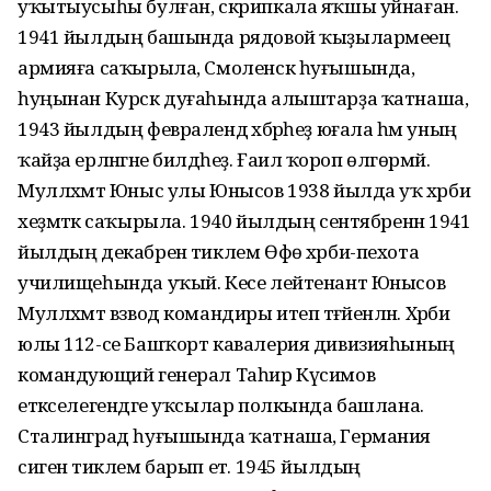
уҡытыусыһы булған, скрипкала яҡшы уйнаған.
1941 йылдың башында рядовой ҡыҙылармеец
армияға саҡырыла, Смоленск һуғышында,
һуңынан Курск дуғаһында алыштарҙа ҡатнаша, ә
1943 йылдың февралендә хәбәрһеҙ юғала һәм уның
ҡайҙа ерләнгәне билдәһеҙ. Ғаилә ҡороп өлгөрмәй.
Мулләхмәт Юныс улы Юнысов 1938 йылда уҡ хәрби
хеҙмәткә саҡырыла. 1940 йылдың сентябренән 1941
йылдың декабренә тиклем Өфө хәрби-пехота
училищеһында уҡый. Кесе лейтенант Юнысов
Мулләхмәт взвод командиры итеп тәғәйенләнә. Хәрби
юлы 112-се Башҡорт кавалерия дивизияһының
командующий генерал Таһир Күсимов
етәкселегендәге уҡсылар полкында башлана.
Сталинград һуғышында ҡатнаша, Германия
сигенә тиклем барып етә. 1945 йылдың