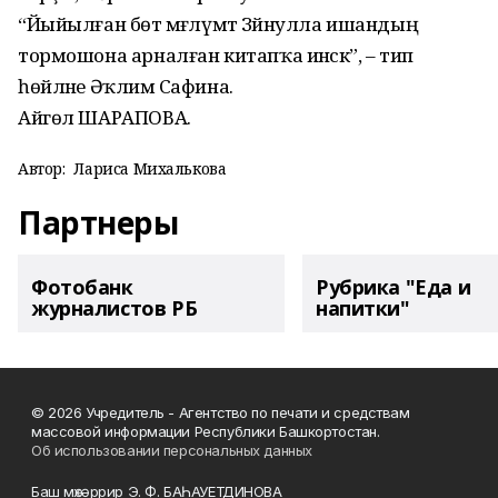
“Йыйылған бөтә мәғлүмәт Зәйнулла ишандың
тормошона арналған китапҡа инәсәк”, – тип
һөйләне Әҡлимә Сафина.
Айгөл ШАРАПОВА.
Автор:
Лариса Михалькова
Партнеры
Фотобанк
Рубрика "Еда и
журналистов РБ
напитки"
© 2026 Учредитель - Агентство по печати и средствам
массовой информации Республики Башкортостан.
Об использовании персональных данных
Баш мөхәррир Э. Ф. БАҺАУЕТДИНОВА