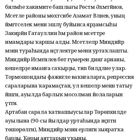
биләмәһе хакимиәте башлығы Рөстәм Әхмәтйәнов,
Мәсетле районы мөхтәсибе Азамат Вәлиев, уның
йәмәғәтселек менән эшләү буйынса ярҙамсыһы
Закирйән Ғатауллин һәм район мәсеттәре
имамдары ҡаршы алды. Мәсетлеләр Миндийәр
мәзин тураһында иҫтәлектәре менән уртаҡлашты.
Миндийәр Исмәғилев бөтә ғүмерен дингә арнаны,
кешеләрҙе иманға саҡырҙы, тип билдәләне улар.
Тормошондағы фажиғәле ваҡиғаларға, репрессия
сараларына ҡарамаҫтан, ул кешеләр менән татыу
йәшәгән, ауылда барлыҡ мосолман йолаларын
үтәгән.
Артабан сарала ҡатнашыусылар Төрөпкилде
ауылына (90-сы йылдар уртаһында иҫәптән
төшөрөлгән), Миндийәр мәзин ерләнгән зыяратҡа
барҙы, Ҡөрьән аяттарын уҡыны.