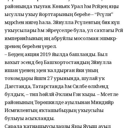
районында тыуған. Көньяҡ Урал һәм Рәсәйҙең яңы
ысуллы уҡыу йорттарының береһе – “Рәсүлиә”
мәҙрәсәһенә нигеҙ һала. Зәйнулла Рәсүлевтың бик күп
уҡыусылары һәм эйәреүселәре була, ул саҡтағы Рәсәй
империяһының иң абруйлы мосолман эшмәкәр-
ҙәренең береһенә әүерелә.
– Беҙҙең акция 2019 йылда башланды. Был
ваҡыт эсендә беҙ Башҡортостандың Зәйнулла
ишан үҙенең эҙен ҡалдырған йәки уның
тоҡомдары йәшәгән 27 урынында, шулай уҡ
Дағстанда, Татарстанда һәм Силәбе өлкәһендә
булдыҡ, – тип һөйләй Әҡлимә Ғәзи ҡыҙы. – Мәсетле
районының Төрөпкилде ауылынан Миндийәр
Исмәғилевтың яҡташыбыҙҙың уҡыусыһы
булыуы асыҡланды.
Сарала ҡатнашыусыларҙы Яңы Яуыш ауыл