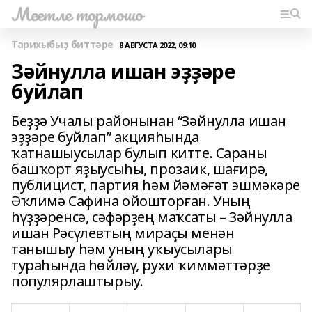
Мәсетле тормошо
Тарихыбыҙ биттәре
8 АВГУСТА 2022, 09:10
Зәйнулла ишан эҙҙәре
буйлап
Беҙҙә Учалы районынан “Зәйнулла ишан
эҙҙәре буйлап” акцияһында
ҡатнашыусылар булып китте. Сараны
башҡорт яҙыусыһы, прозаик, шағирә,
публицист, партия һәм йәмәғәт эшмәкәре
Әҡлимә Сафина ойошторған. Уның
һүҙҙәренсә, сәфәрҙең маҡсаты – Зәйнулла
ишан Рәсүлевтың мираҫы менән
танышыу һәм уның уҡыусылары
тураһында һөйләү, рухи ҡиммәттәрҙе
популярлаштырыу.