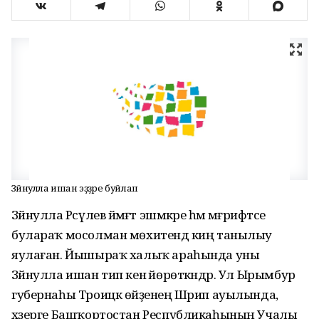
Зәйнулла ишан эҙҙәре буйлап
Зәйнулла Рәсүлев йәмәғәт эшмәкәре һәм мәғрифәтсе
булараҡ мосолман мөхитендә киң танылыу
яулаған. Йышыраҡ халыҡ араһында уны
Зәйнулла ишан тип кенә йөрөткәндәр. Ул Ырымбур
губернаһы Троицк өйәҙенең Шәрип ауылында,
хәҙерге Башҡортостан Республикаһының Учалы