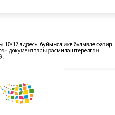
 10/17 адресы буйынса ике бүлмәле фатир
өсөн документтары рәсмиләштерелгән
9.