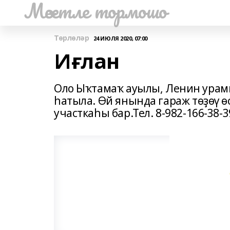
Мәсетле тормошо
Төрлөләр
24 ИЮЛЯ 2020, 07:00
Иғлан
Оло Ыҡтамаҡ ауылы, Ленин урамы
һатыла. Өй янында гараж төҙөү 
участкаһы бар.Тел. 8-982-166-38-3