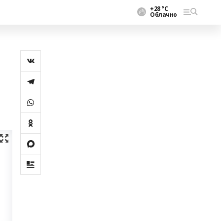
+28 °С
Облачно