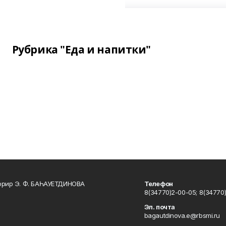
Рубрика "Еда и напитки"
ррир Э. Ф. БАҺАУЕТДИНОВА
Телефон
8(34770)2-00-05; 8(34770)
Эл. почта
bagautdinova.e@rbsmi.ru