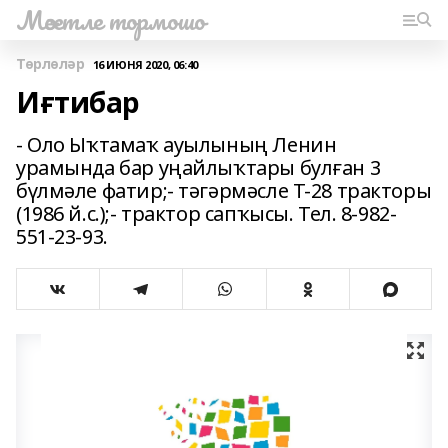
Мәсетле тормошо
Төрлөләр
16 ИЮНЯ 2020, 06:40
Иғтибар
- Оло Ыҡтамаҡ ауылының Ленин
урамында бар уңайлыҡтары булған 3
бүлмәле фатир;- тәгәрмәсле Т-28 тракторы
(1986 й.с.);- трактор сапҡысы. Тел. 8-982-
551-23-93.