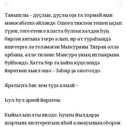
Танышлыҡ – дуҫлыҡҡа, дуҫлыҡ оҙаҡ та тормай яҡын
мөнәсәбәткә әйләнде. Ошоға тиклем тешен ҡыҫып
түҙеп, теге етенсе класта булған хәлдән һуң
биргән антына тоғро ҡалып, ир-ат тураһында
ишетергә лә теләмәгән Мансураны Тигран әллә
арбаны, әллә тиләне: Мансура уның ихтыярына
буйһондо. Хатта бер талайға күңелендә
йөрөткән хыял ҡошо – Заһир ҙа онотолдо.
Яратыуға һис кем түҙә алмай –
Һулҡ-һулҡ әрней йөрәгем.
Быйыл ҡыш ҡаты килде. Һуңғы йылдарҙа
шартына килтереп ҡыш яһай алмауының ҡоһорон