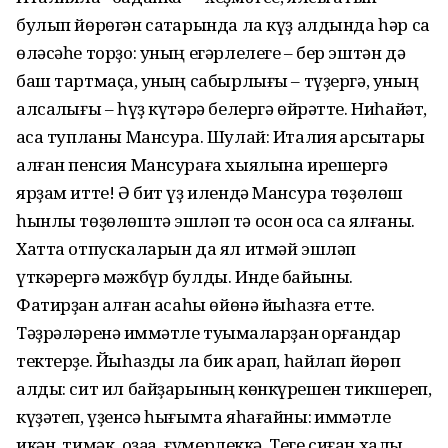
булып йөрөгән саҡтарында ла күҙ алдында һәр саҡ
өләсәһе торҙо: уның егәрлелеге – бер эштән дә
баш тартмаҫҡа, уның сабырлығы – түҙергә, уның
алсаҡлығы – һүҙ күтәрә белергә өйрәтте. Ниһайәт,
аҡса тупланы Мансура. Шулай: Италия ҡарсыҡтары
алған пенсия Мансураға хыялына ирешергә
ярҙам итте! Ә бит үҙ илендә Мансура төҙөлөш
һынлы төҙөлөштә эшләп тә осон осҡа саҡ ялғаны.
Хатта отпускаларын да ял итмәй эшләп
үткәрергә мәжбүр булды. Инде байыны.
Фатирҙан ҡалған аҡсаһы өйөнә йыһазға етте.
Тәҙрәләренә ҡиммәтле туҡымаларҙан ҡорғандар
тектерҙе. Йыһазды ла бик ҡарап, һайлап йөрөп
алды: сит ил байҙарының көнкүрешен тикшереп,
күҙәтеп, үҙенсә һығымта яһағайны: ҡиммәтле
икән, тимәк, оҙаҡҡа, ғүмерлеккә. Теге сиған халҡы