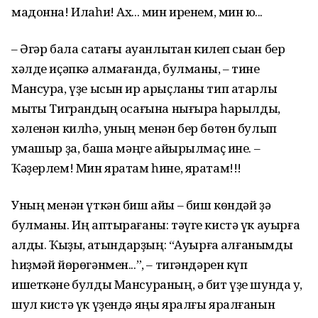
мадонна! Илаһи! Ах... мин иренем, мин юҡ...
– Әгәр бала саҡтағы ауанлыҡтан килеп сыҡҡан бер
хәлде иҫәпкә алмағанда, булманы, – тине
Мансура, үҙе ысын ир арыҫланы тип атарлыҡ
мыҡты Тиграндың ҡосағына нығыраҡ һарылды,
хәленән килһә, уның менән бер бөтөн булып
уҡмашыр ҙа, башҡа мәңге айырылмаҫ ине. –
Ҡәҙерлем! Мин яратам һине, яратам!!!
Уның менән үткән биш айы – биш көндәй ҙә
булманы. Иң аптырағаны: тәүге кистә үк ауырға
ҡалды. Ҡыҙыҡ, ҡатындарҙың: “Ауырға ҡалғанымды
һиҙмәй йөрөгәнмен...”, – тигәндәрен күп
ишеткәне булды Мансураның, ә бит үҙе шунда уҡ,
шул кистә үк үҙендә яңы яралғы яралғанын