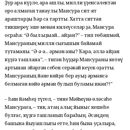
Ҙур ҡара күҙле, ҡара ҡашлы, милли үҙенсәлектән
ҡоро ҡалмаған танаулы Мансура сит-ят
ҡараштарҙы һәр саҡ тартты. Хатта ситтән
тикшереү эше менән килеүселәр ҙә, Мансура
осраһа: “Ә был ҡыҙыҡай... ҡайҙан?” – тип төбәшмәй,
Мансураның милли сығышын байҡамай
туҡтаманы. “Ә-ә-ә... әрмән ҡаны? Ҡара, әллә ҡайҙан
күҙгә ташлана”, – тигән һүҙҙәр Мансураны көтөү
артынан эйәргән себен-серәкәй кеүек оҙатты.
Мансураның йәне көйҙө: бер ауыҙ әрмәнсә
белмәгән көйө әрмән булып буламы икән?!”
– Һин йәмһеҙ түгел, – тине Мәймүнә өләсәһе
Мансураға, – тик, атаң алыҫ йыныс кешеһе
булғас, күҙгә ташланып бараһың. Әсәңдең
башына йыуашлығы етте, һин бына уҫалыраҡ,