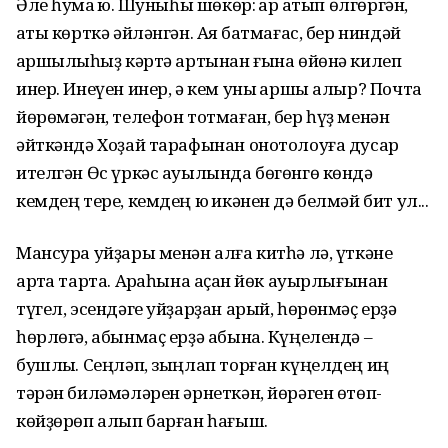
Әле һуҡмаҡ юҡ. Шуныһы шөкөр: ҡар ҡатып өлгөргән,
ҡаты көрткә әйләнгән. Аяҡ батмағас, бер ниндәй
ҡаршылыҡһыҙ кәртә артынан ғына өйөнә килеп
инер. Инеүен инер, ә кем уны ҡаршы алыр? Почта
йөрөмәгән, телефон тотмаған, бер һүҙ менән
әйткәндә Хоҙай тарафынан онотолоуға дусар
ителгән Өс үркәс ауылында бөгөнгө көндә
кемдең тере, кемдең юҡ икәнен дә белмәй бит ул...
Мансура уйҙары менән алға китһә лә, үткәне
артҡа тарта. Арҡаһына аҫҡан йөк ауырлығынан
түгел, эсендәге уйҙарҙан арый, һөрөнмәҫ ерҙә
һөрлөгә, абынмаҫ ерҙә абына. Күңелендә –
бушлыҡ. Сеңләп, зыңлап торған күңелдең иң
тәрән биләмәләрен әрнеткән, йөрәген өтөп-
көйҙөрөп алып барған һағыш.