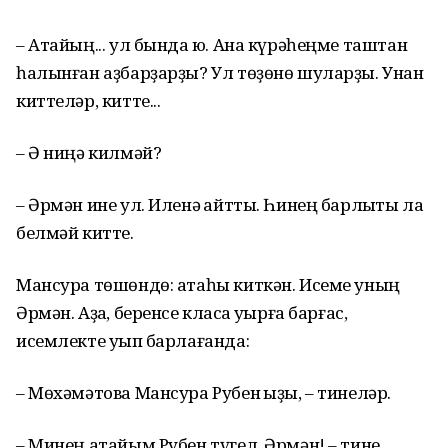
– Атайың... ул бында юҡ. Ана күрәһеңме таштан
һалынған аҙбарҙарҙы? Ул төҙөнө шуларҙы. Унан
киттеләр, китте...
– Ә ниңә килмәй?
– Әрмән ине ул. Иленә ҡайтты. Һинең барлыҡты ла
белмәй китте.
Мансура төшөндө: атаһы киткән. Исеме уның
Әрмән. Аҙаҡ, беренсе класҡа уҡырға барғас,
исемлекте уҡып барлағанда:
– Мөхәмәтова Мансура Рубен ҡыҙы, – тинеләр.
– Минең атайым Рубен түгел, Әрмән! – тине