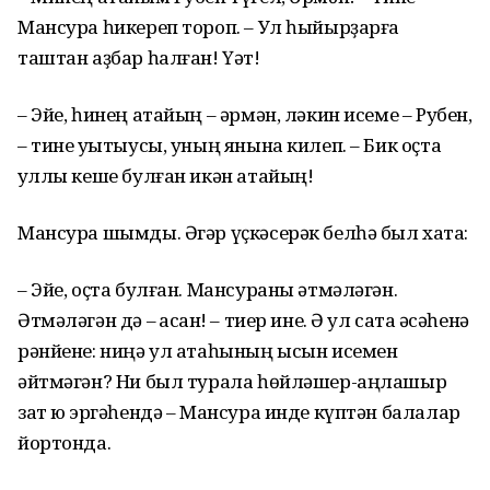
Мансура һикереп тороп. – Ул һыйырҙарға
таштан аҙбар һалған! Үәт!
– Эйе, һинең атайың – әрмән, ләкин исеме – Рубен,
– тине уҡытыусы, уның янына килеп. – Бик оҫта
ҡуллы кеше булған икән атайың!
Мансура шымды. Әгәр үҫкәсерәк белһә был хаҡта:
– Эйе, оҫта булған. Мансураны әтмәләгән.
Әтмәләгән дә – ҡасҡан! – тиер ине. Ә ул саҡта әсәһенә
рәнйене: ниңә ул атаһының ысын исемен
әйтмәгән? Ни был турала һөйләшер-аңлашыр
зат юҡ эргәһендә – Мансура инде күптән балалар
йортонда.