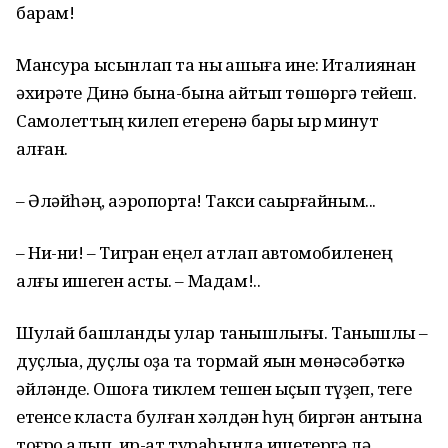
барам!
Мансура ысынлап та ныҡ ашыға ине: Италиянан
әхирәте Динә бына-бына ҡайтып төшөргә тейеш.
Самолеттың килеп етеренә бары ҡырҡ минут
ҡалған.
– Әләйһәң, аэропортҡа! Такси саҡырғайным...
– Ни-ни! – Тигран еңел атлап автомобиленең
алғы ишеген асты. – Мадам!..
Шулай башланды улар танышлығы. Танышлыҡ –
дуҫлыҡҡа, дуҫлыҡ оҙаҡ та тормай яҡын мөнәсәбәткә
әйләнде. Ошоға тиклем тешен ҡыҫып түҙеп, теге
етенсе класта булған хәлдән һуң биргән антына
тоғро ҡалып, ир-ат тураһында ишетергә лә