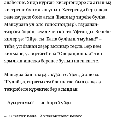
эйәһе ине. Унда күргән- кисергәндәре лә ҡатын-ҡыҙ
кисереше булмаған уның. Хәтерендә бер өлкән
генә кәүҙәле бойоҡ ҡатын (йәше ҡырҡ тирәһе булһа,
Мансураға ул оло тойолғандыр), тәҙрәнән-
тәҙрәгә йөрөп, кемделер көттө. Уфтанды. Береһе
килер ҙә: “Әйҙә, сыҡ! Бала булһын, тыуһын!” –
тиһә, ул бынан хәҙер ысҡыныр төҫлө. Бер кем
килмәне, ул иртәгеһенә “Операционная” тип
яҙылған ишеккә беренсе булып инеп китте.
Мансура башҡаларҙы күҙәтте. Үҙендә эше юҡ.
Шулай ҙа, сираты етә башлағас, был өлкәлә
тәжрибәле күренгән бер ҡатындан:
– Ауыртамы? – тип һорай ҡуйҙы.
– Юҡ, рәхәт кенә.. Йоҡлағандағы кеүек..