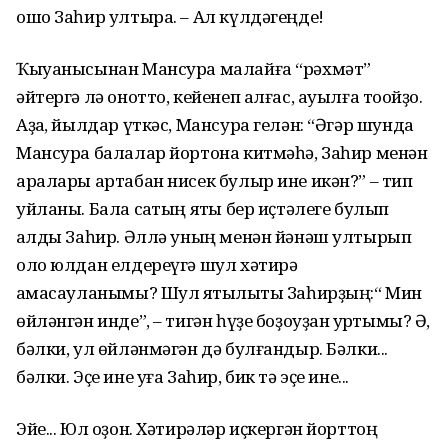
ошо Заһир ултыра. – Ал күлдәгеңде!
Ҡыуанысынан Мансура малайға “рәхмәт”
әйтергә лә онотто, кейенеп алғас, ауылға тоҡойҙо.
Аҙаҡ, йылдар үткәс, Мансура гелән: “Әгәр шунда
Мансура балалар йортона китмәһә, Заһир менән
аралары артабан нисек булыр ине икән?” – тип
уйланы. Бала саҡтың яҡты бер иҫтәлеге булып
ҡалды Заһир. Әллә уның менән йәнәш ултырып
оло юлдан елдереүгә шул хәтирә
ҡамасауланымы? Шул яҡтылыҡты Заһирҙың:“ Мин
өйләнгән инде”, – тигән һүҙе боҙоуҙан ҡурҡтымы? Ә,
бәлки, ул өйләнмәгән дә булғандыр. Бәлки...
бәлки. Эҫе ине уға Заһир, бик тә эҫе ине...
Эйе... Юл оҙон. Хәтирәләр иҫкергән йорттоң