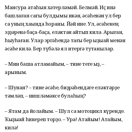
Мансура атаһын хәтерләмәй. Белмәй. Иҫ инә
башлаған сағы булдымы икән, әсәһенән ул бер
саҡ уның хаҡында һораны. Йәй ине. Ул, әсәһенең
эҙҙәренә баҫа-баҫа, еләктән ҡайтып килә. Арыған,
һыуһаған. Улар эргәһендә тағы бер ҡыҙыҡай менән
әсәһе килә. Бер түбәлә ял итергә туҡтанылар.
– Мин башҡа атламайым, – тине теге ҡыҙ, –
арыным.
– Шунан? – тине әсәһе, биҙрәһендәге еләктәрҙе
тәмләп, – нишләмәксе булаһың?
– Ятам да йоҡлайым. – Шул саҡ мотоцикл күренде.
Ҡыҙыҡай һикереп торҙо. – Ура! Атайым! Атайым,
килә!