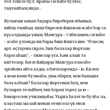
тел-тешле бул. Яраһы сәскәһе булғас,
тыуғанһың инде...
Яулығын ҡашын баҫыра биреберәк ябынып,
өнһөҙ-тынһыҙ эшкә бирелеп йәшәгән әсәһе һәр саҡ
күҙ алдында уның. Мансура – Сәбиләнең сәскәһе
– әсәһе үлгәндә ни бары биш йәштә ине. “Өләсәң
ҡарт, өҫтәүенә сирле, һин балалар йортона
барасаҡһың”, – тинеләр уға. Һәм алып та
киттеләр. Бәғзе йәйҙәрҙә Мансура өләсәһе
эргәһенә ҡайта алды, ә бәғзеләрендә – юҡ. Килеп
алған кеше булмаһа, уны ебәреп, кем башына
бәлә алһын? Балалар йортонан һуң, кем
булырға теләйһең тип һорап тороу ҙа юҡ –
һөнәрселек училищеһы. Уҡырға һәләтле булһа ла,
класташ малай менән етенселә үк енси