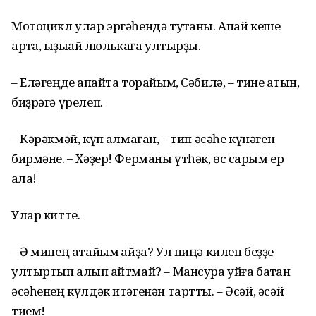
Мотоцикл улар эргәһендә туҡтаны. Апай кеше
артҡа, ҡыҙыҡай люлькаға ултырҙы.
– Еләгеңде апҡайта торайым, Сәбилә, – тине ҡатын,
биҙрәгә үрелеп.
– Кәрәкмәй, күп ҡалмаған, – тип әсәһе күнәген
бирмәне. – Хәҙер! Ферманы үтһәк, өс саҡрым ер
ҡала!
Улар китте.
– Ә минең атайым ҡайҙа? Ул ниңә килеп беҙҙе
ултыртып алып ҡайтмай? – Мансура уйға батҡан
әсәһенең күлдәк итәгенән тартты. – Әсәй, әсәй
тием!