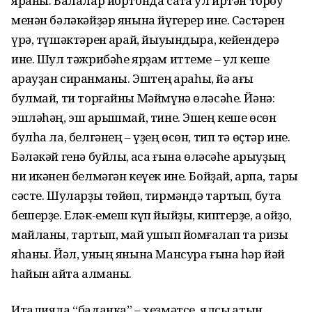
яраны. Балалар йортонда саҡта ул иртән тороу
менән бәләкәйҙәр янына йүгерер ине. Сәстәрен
үрә, түшәктәрен ҡарай, йыуындыра, кейендерә
ине. Шул тәжрибәһе ярҙам иттеме – ул кеше
ҡарауҙан сирҡанманы. Эштең ҡараһы, йә ағы
булмай, ти торғайны Мәймүнә өләсәһе. Йәнә:
эшләһәң, эш ҡарышмай, тине. Эшең кеше өсөн
булһа ла, белгәнең – үҙең өсөн, тип тә өҫтәр ине.
Бәләкәй генә буйлы, ҡаҡса ғына өләсәһе арыуҙың
ни икәнен белмәгән кеүек ине. Бойҙай, арпа, тары
сәсте. Шуларҙы төйөп, тирмәндә тартып, бутҡа
бешерҙе. Еләк-емеш күп йыйҙы, киптерҙе, ҡаҡ ҡойҙо,
майланы, тартып, май ҡушып йомғаҡлап та ризыҡ
яһаны. Йәл, уның янына Мансура ғына һәр йәй
һайын ҡайта алманы.
Италияла “баданка” – хеҙмәтсе, ялсы ҡатын