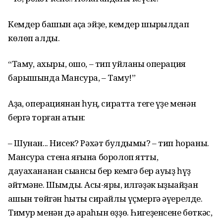
Кемдер башын аҫҡа эйҙе, кемдер шырҡылдап
көлөп алды.
“Тамуҡ, ахыры, ошо, – тип уйланы операция
барышында Мансура, – Тамуҡ!”
Аҙаҡ, операциянан һуң, сиратта теге үҙе менән
бергә торған ҡатын:
– Шунан... Нисек? Рәхәт булдымы? – тип һораны.
Мансура стена яғына боролоп ятты,
дауахананан сыҡҡансы бер кемгә бер ауыҙ һүҙ
әйтмәне. Шымды. Асыҡ-ярыҡ, илгәҙәк ҡыҙыҡайҙан
ҡашын төйгән һытыҡ сирайлы үҫмергә әүерелде.
Тимур менән дә араһын өҙҙө. Һигеҙенсене бөткәс,