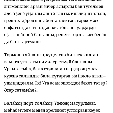
әйтмешләй: арзан әйбер алырлыҡ бай түгелмен
әле. Үҙенә уңайлы эш тә тапты: инглиз, итальян,
грек телдәрен яҡшы белгәнлектән, тәржемәсе
сифатында сит илдән килгән эшҡыуарҙарҙы
оҙатып йөрөй башланы, репетиторлыҡ кәсебенән
дә баш тартманы.
Тормошо яйланып, күңеленә һиллек килгән
ваҡытта уға тағы нимәлер етмәй башланы.
Урамға сыҡһа, бала етәкләгән парҙар иң элек
күҙенә салынды; бала күтәргән, йә йөклө ҡатын –
уның идеалы. Эх! Уға ҡасан ошондай бәхет тәтер?
Әгәр тәтемәһә?..
Балаһыҙ йорт толҡаһыҙ. Үҙенең матурлығы,
мөһабәтлеге менән эреләнеп ултырған кеүек