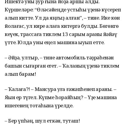
Ишектә уны ҙур ғына йоҙаҡ ҡаршы алды.
Күршеләре: “Өләсәйеңде ҡустыһы үҙенә күсереп
алып китте. Ул да яңғыҙ ҡалған”, – тине. Ике көн
йоҡлағас, ул кире ҡалаға китергә булды. Бөгөнгө
кеүек, трассаға тиклем 13 саҡрым араны йәйәү
үтте. Юлда уны еңел машина ҡыуып етте.
– Әйҙә, ултыр, – тине автомобиль тәҙрәһенән
башын сығарған егет. – Ҡаланың үҙенә тиклем
алып барам!
– Ҡалаға?! – Мансура уға ғәжәпһенеп ҡараны. –
Яҡын ер түгел. Күпме һорайһың? – Үҙе машина
ишегенең тотҡаһына үрелде.
– Бер үпһәң, шул еткән, туташ!