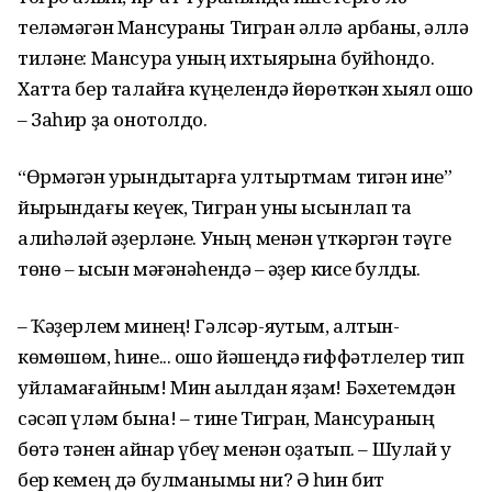
теләмәгән Мансураны Тигран әллә арбаны, әллә
тиләне: Мансура уның ихтыярына буйһондо.
Хатта бер талайға күңелендә йөрөткән хыял ҡошо
– Заһир ҙа онотолдо.
“Өрмәгән урындыҡтарға ултыртмам тигән ине”
йырындағы кеүек, Тигран уны ысынлап та
алиһәләй ҡәҙерләне. Уның менән үткәргән тәүге
төнө – ысын мәғәнәһендә – ҡәҙер кисе булды.
– Ҡәҙерлем минең! Гәлсәр-яҡутым, алтын-
көмөшөм, һине... ошо йәшеңдә ғиффәтлелер тип
уйламағайным! Мин аҡылдан яҙам! Бәхетемдән
сәсәп үләм бына! – тине Тигран, Мансураның
бөтә тәнен ҡайнар үбеү менән оҙатып. – Шулай уҡ
бер кемең дә булманымы ни? Ә һин бит