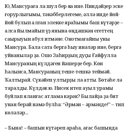
Юҡ, Мансураға ла шул бер яҡҡа ине. Ниндәйҙер эске
ғорурлығымы, тәкәбберлегеме, әллә инде йөй-
йөй булып ҡалған элекке яраһымы баш күтәрҙе –
алсаҡ йылмайып үҙ янына өндәшкән егеттең
саҡырыуын ҡабул итмәне. Онотмағайны уны
Мансура. Бала саҡта бергә һыу инәләр ине, бергә
уйнанылар ҙа. Ошо Заһирҙың дуҫы Ғәйфулла
Мансураның күлдәген йәшерҙе бер. Көн
һалҡынса, Мансураның теше-тешкә теймәй.
Ҡалтырай. Сүкәйеп ултырҙы ла ҡатты. Бөтәһе лә
таралды. Күлдәк юҡ. Нисек итеп ауыл урамы
буйлап яланғас атламаҡ кәрәк? Былайҙа ҙа бит
унан берәй нәмә булһа: “Әрмән – әрмәнде!” – тип
көләләр...
– Бына! – башын күтәреп ҡараһа, ағас башында