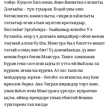
тойҙо. Күңеле һиллеккә, йәне йәннәткә олғашты.
Донъяһы – түп-түңәрәк. Хоҙай уны ошо
бөтөнлөктө, камиллыҡты, сихри илаһилыҡты
татытыр өсөн ҡатын-ҡыҙ итеп яратҡандыр,
биллаһи! Эргәһендә – һыйыныр кешеһе. Ул
булмаһа, әгәр ул донъяға ниндәйҙер сәбәп менән
тыумай ҡалған булһа, Мансура был бәхетте мәңге
татый алмаҫ ине бит! Үҙ донъяһында, үҙ ише
менән бергә бөгөн Мансура. Төнгө лампанан
һүрән генә сәселгән ҡыҙғылт утта өй йыһазы ла
күркәм, яғымлы күренә. Атлас тышлы
мендәрҙәр, юрған – бөтәһе лә яғымлы, наҙ һәм
иркәлек бөркә. Ана Тигран ниҙәндер тертләне,
унан йәһәт кенә Мансураға үрелде, күкрәгенә
ҡыҫты, ҡайнар ирендәре уның ебәктәй йомшаҡ
түштәренә тап килде.