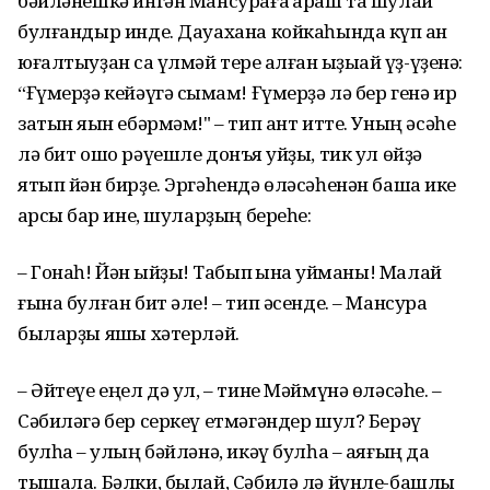
бәйләнешкә ингән Мансураға ҡараш та шулай
булғандыр инде. Дауахана койкаһында күп ҡан
юғалтыуҙан саҡ үлмәй тере ҡалған ҡыҙыҡай үҙ-үҙенә:
“Ғүмерҙә кейәүгә сыҡмам! Ғүмерҙә лә бер генә ир
затын яҡын ебәрмәм!" – тип ант итте. Уның әсәһе
лә бит ошо рәүешле донъя ҡуйҙы, тик ул өйҙә
ятып йән бирҙе. Эргәһендә өләсәһенән башҡа ике
ҡарсыҡ бар ине, шуларҙың береһе:
– Гонаһ! Йән ҡыйҙыҡ! Табып ҡына ҡуйманы! Малай
ғына булған бит әле! – тип әсенде. – Мансура
быларҙы яҡшы хәтерләй.
– Әйтеүе еңел дә ул, – тине Мәймүнә өләсәһе. –
Сәбиләгә бер серкеү етмәгәндер шул? Берәү
булһа – ҡулың бәйләнә, икәү булһа – аяғың да
тышала. Бәлки, былай, Сәбилә лә йүнле-башлы