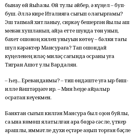
бынау өй йыһазы. Өй тулы әйбер, ә күңел – буп-
буш. Әллә кире Италияға сығып олағырғамы?
Эш тапмай хитланыу, сиркәү бешергән йылы аш
менән хушланып, ҡайҙа етте шунда төн ҡунып,
бәхет ҡошоноң килеп ҡуныуын көтөү – бәлки тағы
шул кәрәктер Мансураға? Тап ошондай
күңеленең иләҫ-миләҫ сағында осраны уға
Тигран Ашот улы Вардалян.
– Һеҙ... Ереванданмы? – тип өндәште уға ҡырҡ биш-
илле йәштәрҙәге ир. – Мин һеҙҙе ҡайҙалыр
осратҡан кеүекмен.
Банктан сығып килгән Мансура был оҙон буйлы,
саҡ ҡына көмөш ялатылған ҡара бөҙрә сәсле, үткер
ҡарашлы, ҡиммәтле духи еҫтәре аңҡып торған бәҫле