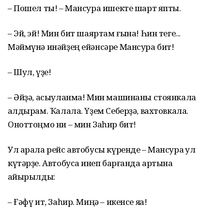
– Пошел ты! – Мансура ишекте шарт япты.
– Эй, эй! Мин бит шаяртам ғына! Һин теге...
Мәймүнә инәйҙең ейәнсәре Мансура бит!
– Шул, үҙе!
– Әйҙә, асыуланма! Мин машинаны стоянкала
ҡалдырам. Ҡалала. Үҙем Себерҙә, вахтовкала.
Оноттоңмо ни – мин Заһир бит!
Ул арала рейс автобусы күренде – Мансура ҡул
күтәрҙе. Автобусҡа инеп барғанда артына
ҡайырылды:
– Ғәфү ит, Заһир. Миңә – икенсе яҡҡа!