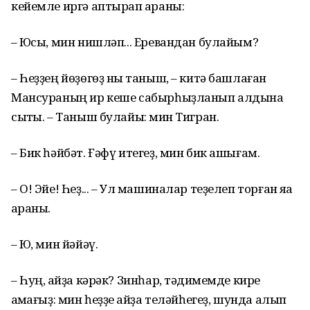
кейемле иргә аптырап ҡараны:
– Юҡсы, мин нишләп... Еревандан булайым?
– Һеҙҙең йөҙөгөҙ ныҡ таныш, – китә башлаған
Мансураның ир кеше сабырһыҙланып алдына
сыҡты. – Таныш булайыҡ: мин Тигран.
– Бик һәйбәт. Ғәфү итегеҙ, мин бик ашығам.
– О! Эйе! Һеҙ... – Ул машиналар теҙелеп торған яҡҡа
ҡараны.
– Юҡ, мин йәйәү.
– Һуң, ҡайҙа кәрәк? Зинһар, тәҡдимемде кире
ҡаҡмағыҙ: мин һеҙҙе ҡайҙа теләйһегеҙ, шунда алып