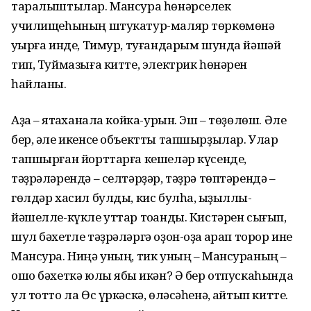
таралыштылар. Мансура һөнәрселек
училищеһының штукатур-маляр төркөмөнә
уҡырға инде, Тимур, туғандарым шунда йәшәй
тип, Туймазыға китте, электрик һөнәрен
һайланы.
Аҙаҡ – ятаҡханала койка-урын. Эш – төҙөлөш. Әле
бер, әле икенсе объектты тапшырҙылар. Улар
тапшырған йорттарға кешеләр күсенде,
тәҙрәләрендә – селтәрҙәр, тәҙрә төптәрендә –
гөлдәр хасил булды, кис булһа, ҡыҙыллы-
йәшелле-күкле уттар тоҡанды. Кистәрен сығып,
шул бәхетле тәҙрәләргә оҙон-оҙаҡ ҡарап торор ине
Мансура. Ниңә уның, тик уның – Мансураның –
ошо бәхеткә юлы ябыҡ икән? Ә бер отпускаһында
ул тотто ла Өс үркәскә, өләсәһенә, ҡайтып китте.