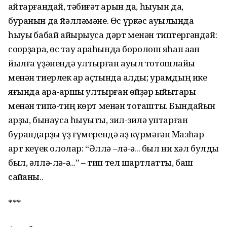
ҡайтарғандай, тәбиғәт ҡарын да, һыуын да,
буранын да йәлләмәне. Өс үркәс ауылында
һыуыҡ бабай айырыуса дәрт менән типтергәндәй:
соҡорҙараҡ, өс тау араһында боролош яһап аҡҡан
йылға үҙәнендә ултырған ауыл тотошлайы
менән тиерлек ҡар аҫтында ҡалды; урамдың ике
яғында ҡара-ҡаршы ултырған өйҙәр ҡыйыҡтары
менән типә-тиң көрт менән тоташты. Бындайын
ҡарҙы, бынауса һыуыҡты, зил-зилә ҡуптарған
бурандарҙы үҙ ғүмерендә аҙ күрмәгән Мазһар
ҡарт кеүек ололар: “Әллә –лә-ә... был ни хәл булды
был, әллә-лә-ә...” – тип тел шартлатты, баш
сайҡаны..
***