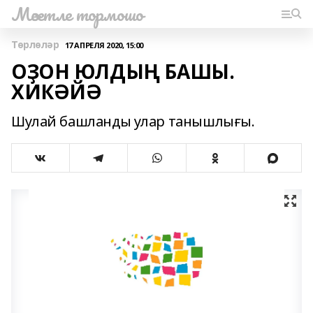
Мәсетле тормошо
Төрлөләр
17 АПРЕЛЯ 2020, 15:00
ОҘОН ЮЛДЫҢ БАШЫ.
ХИКӘЙӘ
Шулай башланды улар танышлығы.