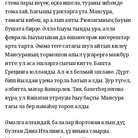
стеналары кеүек, өҫкә ишелә, туҙаны зиһенде
томалай, һағышы үҙәктәргә үтә. Мансура,
тамағы кибеп, ҡар алып ҡапты. Рюкзагының бауын
бушата бирҙе. Әллә һыуыҡ тынды ҡура, әллә
февраль һыуығынан да өшәнесерәк кисерештәр
артҡа тарта. Әммә теге саҡтағы шул ҡайтып килеү
Мансураның тормошон ҡапыл үҙгәрергә мәжбүр
итте: ул аҡса эшләргә сығып китте. Башта
Грецияға юлланды. Ал-ял белмәй эшләне. Дүрт-
биш йылдан үҙенә торлаҡ һатып алды. Ҙур түгел,
әлбиттә, мәгәр йәшәрлек. Тик, бәхетһеҙлегенә
күрә, ул йәшәгән утрауҙы һыу баҫты. Мансура
тағы ла бер нәмәһеҙ тороп ҡалды.
Әмәлгә ҡалғандай, балалар йортонан алып дуҫ
булған Динә Италияға, үҙ янына саҡырҙы.