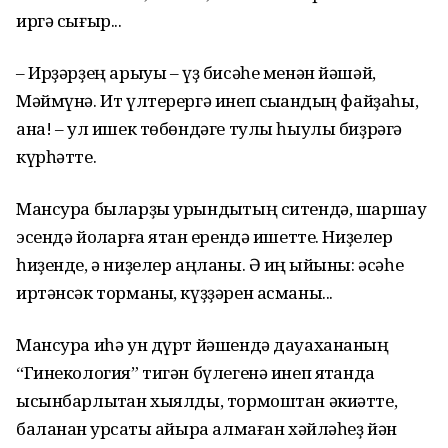
иргә сығыр...
– Ирҙәрҙең арыуы – үҙ бисәһе менән йәшәй,
Мәймүнә. Ит үлтерергә инеп сыҡҡандың файҙаһы,
ана! – ул ишек төбөндәге тулы һыулы биҙрәгә
күрһәтте.
Мансура быларҙы урындыҡтың ситендә, шаршау
эсендә йоҡларға ятҡан ерендә ишетте. Ниҙелер
һиҙенде, ә ниҙелер аңланы. Ә иң ҡыйыны: әсәһе
иртәнсәк торманы, күҙҙәрен асманы...
Мансура иһә ун дүрт йәшендә дауахананың
“Гинекология” тигән бүлегенә инеп ятҡанда
ысынбарлыҡтан хыялды, тормоштан әкиәтте,
баланан ҡурсаҡты айыра алмаған хәйләһеҙ йән