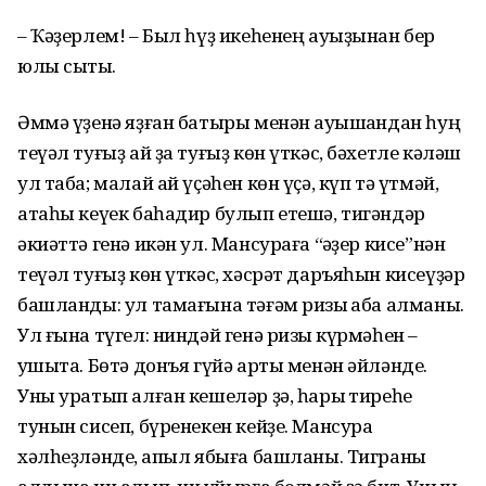
– Ҡәҙерлем! – Был һүҙ икеһенең ауыҙынан бер
юлы сыҡты.
Әммә үҙенә яҙған батыры менән ҡауышҡандан һуң
теүәл туғыҙ ай ҙа туғыҙ көн үткәс, бәхетле кәләш
ул таба; малай ай үҫәһен көн үҫә, күп тә үтмәй,
атаһы кеүек баһадир булып етешә, тигәндәр
әкиәттә генә икән ул. Мансураға “ҡәҙер кисе”нән
теүәл туғыҙ көн үткәс, хәсрәт даръяһын кисеүҙәр
башланды: ул тамағына тәғәм ризыҡ ҡаба алманы.
Ул ғына түгел: ниндәй генә ризыҡ күрмәһен –
уҡшыта. Бөтә донъя гүйә арты менән әйләнде.
Уны уратып алған кешеләр ҙә, һарыҡ тиреһе
тунын сисеп, бүренекен кейҙе. Мансура
хәлһеҙләнде, ҡапыл ябыға башланы. Тиграны