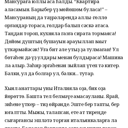
Мансураға юллыҡ аҡса һалды. “Квартира
аласаҡмын. Барыбер үҙ мөйөшөм буласаҡ!” –
Мансураның да тәҙрәләрендә аллы-гөллө
ҡорғандар торасаҡ, гөлдәр балҡып сәскә атасаҡ.
Таңдан тороп, кухняла газға сиратҡа тормаясаҡ!
Дөйөм душтың бушауын ҡарауыллап ваҡыт
үткәрмәйәсәк! Уға бит әле утыҙ ҙа тулмаған! Ул
бөтәһен дә үҙ ҡулдары менән булдырасаҡ! Машина
ла алыр. Заһир эргәһенән зыйлап үтеп тә китер.
Бәлки, ҡул да болғар ул, бәлки... туҡтар.
Хыял ҡанаттары уны Италияла оҙаҡ, бик оҙаҡ
йөрөттө. Башта тел белмәүе ҡамасауланы. Ярай,
зиһене үткер – тиҙ өйрәнде. Эште бер тапты, бер
юғалтты. Мыжыҡ, талапсан, ете ҡат тиреңде
сығарғансы эшләтә торған итальянкаларға ла