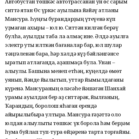
Автобустан төшкәс автотрассанан ун өс саҡрым
ситтә ятҡан Өс үркәс ауылына йәйәү атланы
Мансура. Һуңғы бурандарҙың үтеүенә күп
уҙмаған ахыры – юл юҡ. Ситтән килгән берәү
булһа, ауылды таба ла алмаҫ ине. Әлдә ауылға
электр уты илткән бағаналар бар, юл шулар
тәңгәленән бара, һәр хәлдә күҙ бәйләнгәнсе
ыратып атлағанда, аҙашмаҫҡа була. Унан –
ҡалҡыулыҡ. Башына менеп етһәң, күңелдә өмөт
уянып, йәнде йылытып, уттар йымылдағаны
күренә. Мансураның өләсәһе йәшәгән Шанхай
урамы ауылдан бер аҙ ситтәрәк, йылғаның,
Ҡарандың, боролош яһаған ерендә
айырылыбыраҡ ултыра. Мансура ғәҙәттә оло
юлдан ҡалҡыулыҡты төшкәс үк борола һәм берҙәм
һуҡмаҡ буйлап туп-тура өйҙәренә тарта торғайны.