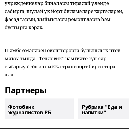
учреждениелар биналары тирәләй үләнде
сабырға, шулай уҡ йорт биләмәләре кәртәләрен,
фасадтарын, ҡыйыҡтарҙы ремонтларға һәм
буятырға кәрәк.
Шәмбе өмәләрен ойошторорға булышлыҡ итеү
маҡсатында “Тепловик” йәмғиәте сүп-сар
сығарыу өсөн халыҡҡа транспорт биреп тора
ала.
Партнеры
Фотобанк
Рубрика "Еда и
журналистов РБ
напитки"