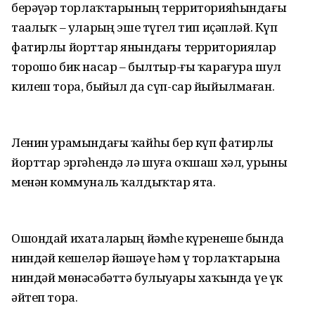
берәүҙәр торлаҡтарының территорияһындағы
таҙалыҡ – уларҙың эше түгел тип иҫәпләй. Күп
фатирлы йорттар янындағы территориялар
торошо бик насар – былтыр-ғы ҡарағура шул
килеш тора, быйыл да сүп-сар йыйылмаған.
Ленин урамындағы ҡайһы бер күп фатирлы
йорттар эргәһендә лә шуға оҡшаш хәл, урыны
менән коммуналь ҡалдыҡтар ята.
Ошондай ихаталарҙың йәмһеҙ күренеше бында
ниндәй кешеләр йәшәүе һәм үҙ торлаҡтарына
ниндәй мөнәсәбәттә булыуҙары хаҡында үҙе үк
әйтеп тора.