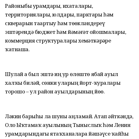
Районыбыҙ урамдары, ихаталары,
территориялары, юлдары, парктары һәм
скверҙарын таҙартыу һәм төҙөкләндереү
эштәрендә бюджет һәм йәмәғәт ойошмалары,
коммерция структуралары хеҙмәткәрҙәре
ҡатнаша.
Шулай ҙа был эштә иң ҙур өлөштө ябай ауыл
халҡы биләй, сөнки уларҙың йорт-ҡуралары
торошо – ул район ауылдарының йөҙө.
Ләкин барыһы ла шуны аңламай. Атап әйткәндә,
Оло Ыҡтамаҡ ауылының Тыныслыҡ һәм Ленин
урамдарындағы ятаҡханаларҙа йәшәүсе ҡайһы