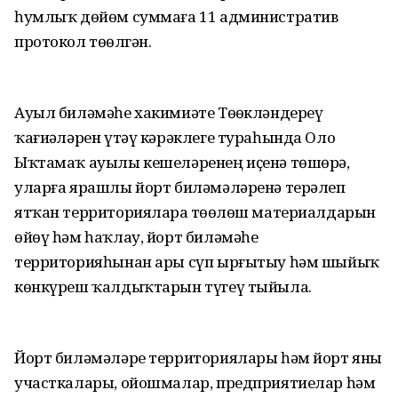
һумлыҡ дөйөм суммаға 11 административ
протокол төҙөлгән.
Ауыл биләмәһе хакимиәте Төҙөкләндереү
ҡағиҙәләрен үтәү кәрәклеге тураһында Оло
Ыҡтамаҡ ауылы кешеләренең иҫенә төшөрә,
уларға ярашлы йорт биләмәләренә терәлеп
ятҡан территорияларҙа төҙөлөш материалдарын
өйөү һәм һаҡлау, йорт биләмәһе
территорияһынан ары сүп ырғытыу һәм шыйыҡ
көнкүреш ҡалдыҡтарын түгеү тыйыла.
Йорт биләмәләре территориялары һәм йорт яны
участкалары, ойошмалар, предприятиелар һәм