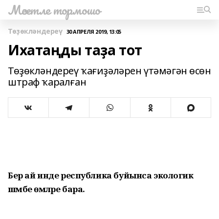
Мәсетле тормошо
Төҙөкләндереү
30 АПРЕЛЯ 2019, 13:05
Ихатаңды таҙа тот
Төҙөкләндереү ҡағиҙәләрен үтәмәгән өсөн
штраф ҡаралған
Бер ай инде республика буйынса экологик
шәмбе өмәләре бара.