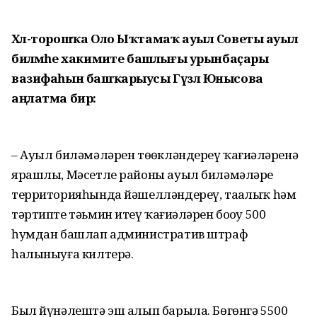
Хәл-торошҡа Оло Ыҡтамаҡ ауыл Советы ауыл
биләмәһе хакимиәте башлығы урынбаҫары
вазифаһын башҡарыусы Гүзәл Юнысова
аңлатма бирә:
– Ауыл биләмәләрен төҙөкләндереү ҡағиҙәләренә
ярашлы, Мәсетле районы ауыл биләмәләре
территорияһында йәшелләндереү, таҙалыҡ һәм
тәртипте тәьмин итеү ҡағиҙәләрен боҙоу 500
һумдан башлап административ штраф
һалыныуға килтерә.
Был йүнәлештә эш алып барыла. Бөгөнгә 5500