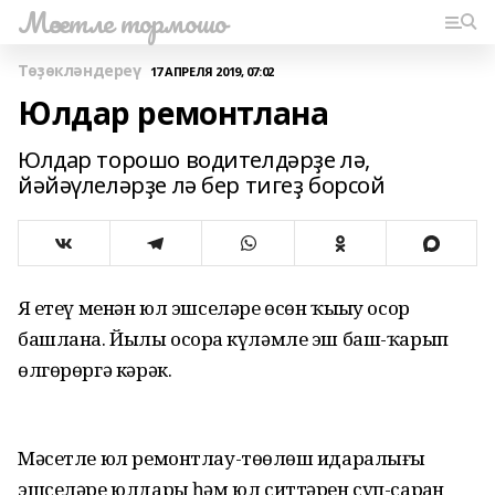
Мәсетле тормошо
Төҙөкләндереү
17 АПРЕЛЯ 2019, 07:02
Юлдар ремонтлана
Юлдар торошо водителдәрҙе лә,
йәйәүлеләрҙе лә бер тигеҙ борсой
Яҙ етеү менән юл эшселәре өсөн ҡыҙыу осор
башлана. Йылы осорҙа күләмле эш баш-ҡарып
өлгөрөргә кәрәк.
Мәсетле юл ремонтлау-төҙөлөш идаралығы
эшселәре юлдарҙы һәм юл ситтәрен сүп-сарҙан