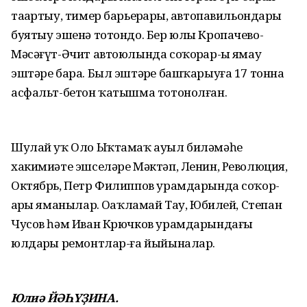
таҙартыу, тимер барьерҙарҙы, автопавильондарҙы
буятыу эшенә тотондо. Бер юлы Кропачево-
Мәсәғүт-Әчит автоюлында соҡорҙар-ҙы ямау
эштәре бара. Был эштәрҙе башҡарыуға 17 тонна
асфальт-бетон ҡатышма тотонолған.
Шулай уҡ Оло Ыҡтамаҡ ауыл биләмәһе
хакимиәте эшселәре Мәктәп, Ленин, Революция,
Октябрь, Петр Филиппов урамдарында соҡор-
ҙарҙы яманылар. Оҙаҡламай Тау, Юбилей, Степан
Чусов һәм Иван Крючков урамдарындағы
юлдарҙы ремонтлар-ға йыйыналар.
Юлиә ЙӘҺҮҘИНА.