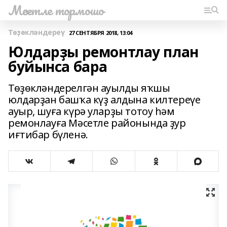
Мәсетле тормошо
Төҙөкләндереү
27 СЕНТЯБРЯ 2018, 13:04
Юлдарҙы ремонтлау план
буйынса бара
Төҙөкләндерелгән ауылды яҡшы
юлдарҙан башҡа күҙ алдына килтереүе
ауыр, шуға күрә уларҙы тотоу һәм
ремонлауға Мәсетле районында ҙур
иғтибар бүленә.