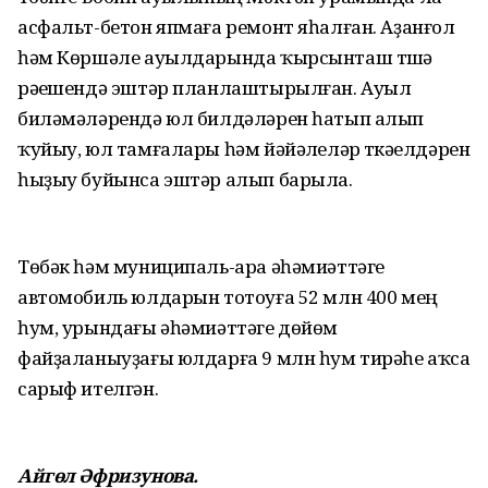
асфальт-бетон япмаға ремонт яһалған. Аҙанғол
һәм Көршәле ауылдарында ҡырсынташ түшәү
рәүешендә эштәр планлаштырылған. Ауыл
биләмәләрендә юл билдәләрен һатып алып
ҡуйыу, юл тамғалары һәм йәйәүлеләр үткәүелдәрен
һыҙыу буйынса эштәр алып барыла.
Төбәк һәм муниципаль-ара әһәмиәттәге
автомобиль юлдарын тотоуға 52 млн 400 мең
һум, урындағы әһәмиәттәге дөйөм
файҙаланыуҙағы юлдарға 9 млн һум тирәһе аҡса
сарыф ителгән.
Айгөл Әфризунова.