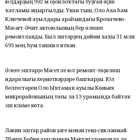
юлдарҙың 902 м оҙонлоҡтағы туҙған өҫкө
ҡатламы яңыртылды. Унан тыш, Оло Аҡа һәм
Ключевой ауылдары араһындағы Кропачево-
Мәсәғүт-Әчит автоюлының бер өлөшө
ремонтланды. Был эштәрҙең дөйөм хаҡы 31 млн
693 мең һум тәшкил иткән.
Әлеге эштәрҙе Мәсетле юл ремонт-төҙөлөш
идаралығы хеҙмәткәрҙәре башҡарҙы. Юл
белгестәрен Оло Ыҡтамаҡ ауылы Көньяҡ
микрорайонының тағы ла 13 урамында байтаҡ
эш күләме көтә.
Ләкин эштәр район үҙәге менән генә сикләнмәй.
Түбәнге Бобин ауылының Мәктәп урамында ла