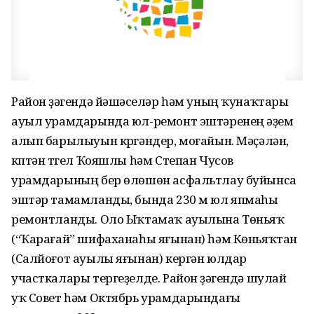
Район үҙәгендә йәшәүселәр һәм уның ҡунаҡтары
ауыл урамдарында юл-ремонт эштәренең әүҙем
алып барылыуын күргәндер, моғайын. Мәҫәлән,
күптән түгел Ҡояшлы һәм Степан Чусов
урамдарының бер өлөшөн асфальтлау буйынса
эштәр тамамланды, бында 230 м юл япмаһы
ремонтланды. Оло Ыҡтамаҡ ауылына Төньяҡ
(“Ҡарағай” шифаханаһы яғынан) һәм Көньяҡтан
(Салйоғот ауылы яғынан) кергән юлдар
участкалары тергеҙелде. Район үҙәгендә шулай
уҡ Совет һәм Октябрь урамдарындағы