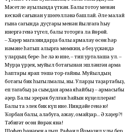
Мәсетле ауылында үткән. Балыҡ тотоу менән
кескәй сағынан уҡ шөғөлләнә башлай. Әле малай
ғына сағында дуҫтары менән йылғаға һыу
инергә генә түгел, балыҡ тоторға ла йөрөй.
– Хәҙер магазиндарҙа балыҡ ҡармаҡлау өсөн һәр
нәмәне һатып алырға мөмкин, ә беҙ үҫкәндә
уларҙың бере- һе лә юҡ ине, – тип уртаҡлаша ул. –
Мурҙа үрҙек, муйыл ботағынан эшләнгән ҡармаҡ
һаптары ярап төшә тор-ғайны. Муйылдың
ботағы бик һығылмалы, ныҡ. Уларҙы таҙартабыҙ,
еп тағабыҙ ҙа сымдан ҡармаҡ яһайбыҙ – ҡармаҡсыбыҡ
әҙер. Балыҡ эрерәк булған һайын күңеллерәк!
Балыҡ та элек бик күп ине. Ниндәйе генә юҡ!
Ҡорбан балыҡ, алабуға, ажау, ҡомайҙар... Ә хәҙер?!
Тәбиғәт өсөн йөрәк яна!
Шофер һөнәрен алып, Рафаил Йомаҙил улы бер