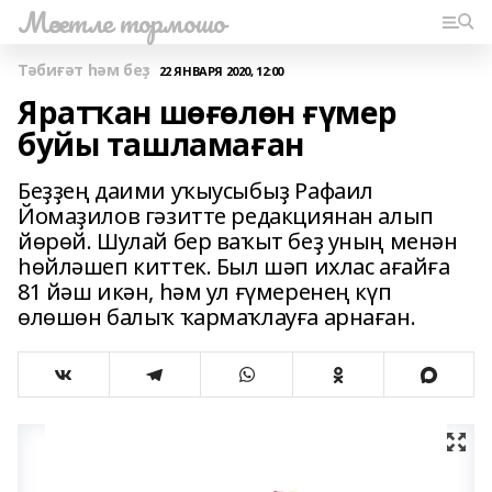
Мәсетле тормошо
Тәбиғәт һәм беҙ
22 ЯНВАРЯ 2020, 12:00
Яратҡан шөғөлөн ғүмер
буйы ташламаған
Беҙҙең даими уҡыусыбыҙ Рафаил
Йомаҙилов гәзитте редакциянан алып
йөрөй. Шулай бер ваҡыт беҙ уның менән
һөйләшеп киттек. Был шәп ихлас ағайға
81 йәш икән, һәм ул ғүмеренең күп
өлөшөн балыҡ ҡармаҡлауға арнаған.