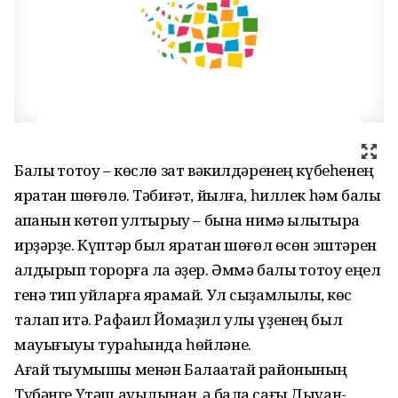
Балыҡ тотоу – көслө зат вәкилдәренең күбеһенең
яратҡан шөғөлө. Тәбиғәт, йылға, һиллек һәм балыҡ
ҡапҡанын көтөп ултырыу – бына нимә ылыҡтыра
ирҙәрҙе. Күптәр был яратҡан шөғөл өсөн эштәрен
ҡалдырып торорға ла әҙер. Әммә балыҡ тотоу еңел
генә тип уйларға ярамай. Ул сыҙамлылыҡ, көс
талап итә. Рафаил Йомаҙил улы үҙенең был
мауығыуы тураһында һөйләне.
Ағай тыумышы менән Балаҡатай районының
Түбәнге Үтәш ауылынан, ә бала сағы Дыуан-