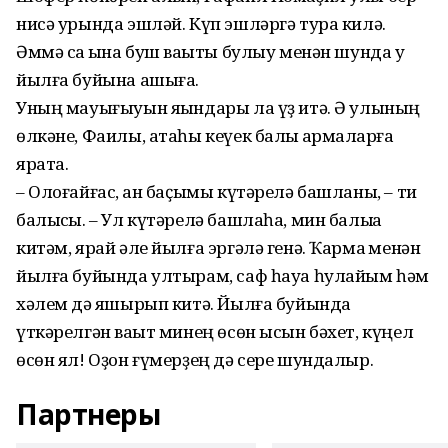
нисә урында эшләй. Күп эшләргә тура килә.
Әммә саҡ ҡына буш ваҡыты булыу менән шунда уҡ
йылға буйына ашыға.
Уның мауығыуын яҡындары ла үҙ итә. Ә улының
өлкәне, Фаилы, атаһы кеүек балыҡ ҡармаҡларға
ярата.
– Олоғайғас, ҡан баҫымы күтәрелә башланы, – ти
балыҡсы. – Ул күтәрелә башлаһа, мин балыҡҡа
китәм, ярай әле йылға эргәлә генә. Ҡармаҡ менән
йылға буйында ултырам, саф һауа һулайым һәм
хәлем дә яҡшырып китә. Йылға буйында
үткәрелгән ваҡыт минең өсөн ысын бәхет, күңел
өсөн ял! Оҙон ғүмерҙең дә сере шундалыр.
Партнеры