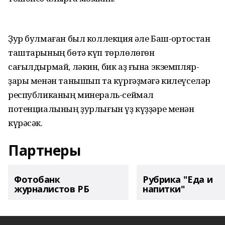
Ҙур булмаған был коллекция әле Баш-ҡортостан
таштарының бөтә күп төрлөлөгөн
сағылдырмай, ләкин, бик аҙ ғына экземпляр-
ҙары менән танышып та күргәҙмәгә килеүселәр
республиканың минераль-сеймал
потенциалының ҙурлығын үҙ күҙҙәре менән
күрәсәк.
Партнеры
Фотобанк
Рубрика "Еда и
журналистов РБ
напитки"