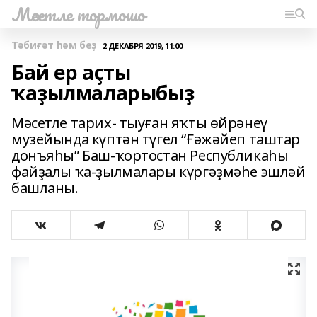
Мәсетле тормошо
Тәбиғәт һәм беҙ
2 ДЕКАБРЯ 2019, 11:00
Бай ер аҫты
ҡаҙылмаларыбыҙ
Мәсетле тарих- тыуған яҡты өйрәнеү
музейында күптән түгел “Ғәжәйеп таштар
донъяһы” Баш-ҡортостан Республикаһы
файҙалы ҡа-ҙылмалары күргәҙмәһе эшләй
башланы.