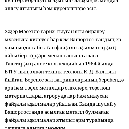
күп төрлө файҙалы ҡаҙылма- ларҙың өс меңдән
ашыу ятҡылығы һәм күренештәре асыҡ.
Хәҙер Мәсетле тарих-тыуған яҡты өйрәнеү
музейына килеүсе һәр кем Башҡортос-тандың ер
ҡуйынында табылған файҙалы ҡаҙылмаларҙың
ҡайһы бер төрҙәре менән таныша аласаҡ.
Таштарҙың әлеге коллекцияһын 1964 йылда
БТГУ-ның өлкән техник-геологы К. Д. Балтвил
йыйған. Беренсе зал витриналарының береһендә
ҡара һәм төҫлө металдар өлгөләре, төҙөлөш
материалдары, агрорудалар һәм яныусан
файҙалы ҡаҙылмалар ҡуйылған. Бында шулай уҡ
Башҡортостанда асылған металл булмаған
файҙалы ҡаҙылмалар ятҡылыҡтары тураһында
төшөнсә алырға мөмкин.