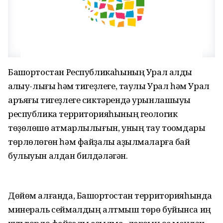
Башҡортостан Республикаһының Урал алды
ҡалҡыу-лығы һәм тигеҙлеге, таулы Урал һәм Урал
аръяғы тигеҙлеге сиктәрендә урынлашыуы
республика территорияһының геологик
төҙөлөшө ҡатмарлылығын, уның тау тоҡомдары
төрлөлөгөн һәм файҙалы ҡаҙылмаларға бай
булыуын алдан билдәләгән.
Дөйөм алғанда, Башҡортостан территорияһында
минераль сеймалдың алтмыш төрө буйынса иң