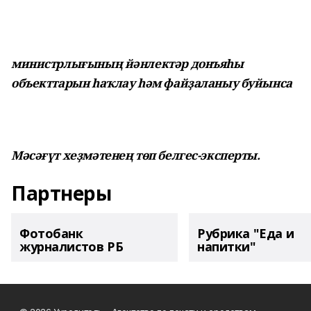
министрлығының йәнлектәр донъяһы
объекттарын һаҡлау һәм файҙаланыу буйынса
Мәсәғүт хеҙмәтенең төп белгес-эксперты.
Партнеры
Фотобанк
Рубрика "Еда и
журналистов РБ
напитки"