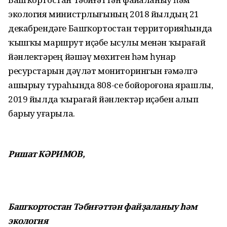
экология министрлығының 2018 йылдың 21
декабрендәге Башҡортостан территорияһында
ҡышҡы маршрут иҫәбе ысулы менән ҡырағай
йәнлектәрҙең йәшәү мөхитен һәм һунар
ресурстарын дәүләт мониторингын ғәмәлгә
ашырыу тураһында 808-се бойороғона ярашлы,
2019 йылда ҡырағай йәнлектәр иҫәбен алып
барыу уҙғарыла.
Ришат КӘРИМОВ,
Башҡортостан Тәбиғәттән
файҙаланыу һәм
экология