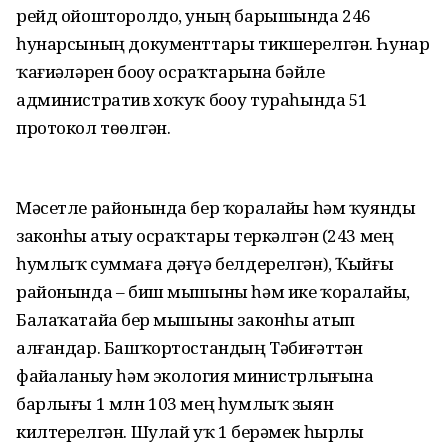
рейд ойошторолдо, уның барышында 246
һунарсының документтары тикшерелгән. Һунар
ҡағиҙәләрен боҙоу осраҡтарына бәйле
административ хоҡуҡ боҙоу тураһында 51
протокол төҙөлгән.
Мәсетле районында бер ҡоралайҙы һәм ҡуянды
законһыҙ атыу осраҡтары теркәлгән (243 мең
һумлыҡ суммаға дәғүә белдерелгән), Ҡыйғы
районында – биш мышыны һәм ике ҡоралайҙы,
Балаҡатайҙа бер мышыны законһыҙ атып
алғандар. Башҡортостандың Тәбиғәттән
файҙаланыу һәм экология министрлығына
барлығы 1 млн 103 мең һумлыҡ зыян
килтерелгән. Шулай уҡ 1 берәмек һырлы