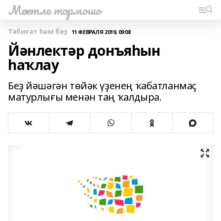
Мәсетле тормошо
Тәбиғәт һәм беҙ
11 ФЕВРАЛЯ 2019, 09:08
Йәнлектәр донъяһын
һаҡлау
Беҙ йәшәгән төйәк үҙенең ҡабатланмаҫ
матурлығы менән таң ҡалдыра.