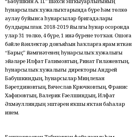
“Бабушкин А. П.” шәхси эшҡыуарлығының
һунарсылыҡ хужалыҡтарында бүре һәм төлкө
аулау буйынса һунарсылар бригадалары
булдырылған. 2018-2019 йылғы һунар осоронда
улар 31 төлкө, 4 бүре, 1 инә бүрене тотҡан. Ошоға
бәйле йәнлектәр донъяһын һаҡларға ярҙам иткән
“Барыҫ” йәмғиәтенең һунарсылыҡ хужалығы
эйәләре Илфат Ғәлимовтың, Ринат Ғиләжевтың,
һунарсылыҡ хужалығы директоры Андрей
Бабушкиндың, һунарсылар Миңлехан
Бәҙретдиновтың, Вячеслав Крючковтың, Франис
Хафизовтың, Валерик Ғәҙелшиндың, Илфат
Әхмәҙуллиндың эштәрен яҡшы яҡтан баһалар
инем.
Башҡортостан Тәбиғәттән файҙаланыу һәм