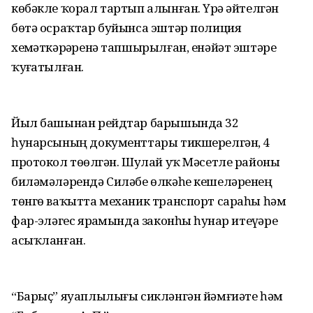
көбәкле ҡорал тартып алынған. Үрҙә әйтелгән
бөтә осраҡтар буйынса эштәр полиция
хеҙмәткәрҙәренә тапшырылған, енәйәт эштәре
ҡуҙғатылған.
Йыл башынан рейдтар барышында 32
һунарсының документтары тикшерелгән, 4
протокол төҙөлгән. Шулай уҡ Мәсетле районы
биләмәләрендә Силәбе өлкәһе кешеләренең
төнгө ваҡытта механик транспорт сараһы һәм
фар-эҙләгес ярҙамында законһыҙ һунар итеүҙәре
асыҡланған.
“Барыҫ” яуаплылығы сикләнгән йәмғиәте һәм