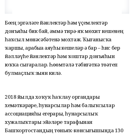
Беҙҙең эргәләге йәнлектәр һәм үҫемлектәр
донъяһы бик бай, әммә тирә-яҡ мөхит кешенең
һаҡсыл мөнәсәбәтенә мохтаж. Ҡыҙғанысҡа
ҡаршы, арабыҙҙа аяуһыҙ кешеләр ҙә бар – һис бер
йәлләүһеҙ йәнлектәр һәм ҡоштар донъяһын
юҡҡа сығаралар. Һөҙөмтәлә тәбиғәткә төҙәтеп
булмаҫлыҡ зыян килә.
2018 йылда хоҡуҡ һаҡлау органдары
хеҙмәткәрҙәре, һунарсылар һәм балыҡсылар
ассоциацияһы егерҙары, һунарсылыҡ
хужалыҡтары эйәләре тарафынан
Башҡортостандың төньяҡ-көнсығышында 130