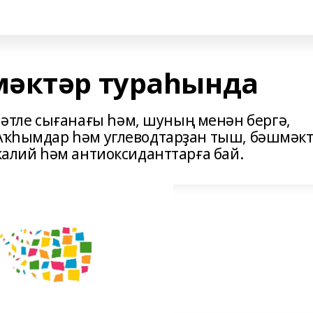
мәктәр тураһында
тле сығанағы һәм, шуның менән бергә,
 Аҡһымдар һәм углеводтарҙан тыш, бәшмәк
 калий һәм антиоксиданттарға бай.