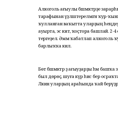
Алкоголь ағыулы бәшмәктәрҙе зарар
тарафынан үҙләштерелмәгән ҡур-ҡыны
ҡулланған ваҡытта уларҙың һеңдерел
ауырта, эс китә, ҡоҫтора башлай. 2-4
тергеҙелә. Әммә ҡабатлап алкоголь 
барлыҡҡа килә.
Бөтә бәшмәктәр ҙә ағыуҙарҙы һәм башҡ
был дөрөҫ, шуға күрә һис бер осраҡ
Ләкин уларҙың араһында ҡай берәүҙәр