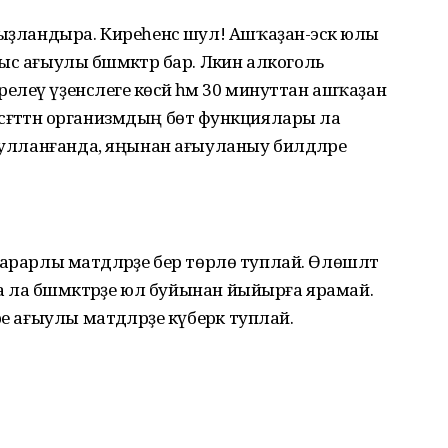
һыҙландыра. Киреһенсә шул! Ашҡаҙан-эсәк юлы
с ағыулы бәшмәктәр бар. Ләкин алкоголь
еү үҙенсәлеге көсәйә һәм 30 минуттан ашҡаҙан
 сәғәттән организмдың бөтә функциялары ла
ҡулланғанда, яңынан ағыуланыу билдәләре
а зарарлы матдәләрҙе бер төрлө туплай. Өлөшләтә
та ла бәшмәктәрҙе юл буйынан йыйырға ярамай.
е ағыулы матдәләрҙе күберәк туплай.