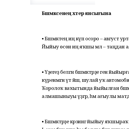
Бәшмәксенең хәтер янсығына
• Бәшмәктең иң күп осоро – август 
Йыйыу өсөн иң яҡшы мәл – таңдан алып с
• Үҙегеҙ белгән бәшмәктәрҙе генә йыйырғ
күренмәгән үтә йәш, шулай уҡ автомо
Ҡоролоҡ ваҡытында йыйылған бәшмәкт
алмашыныуы үҙгәрә, һәм ағыулы матдә
• Бәшмәктәрҙе кәрзингә йыйыу яҡшыра