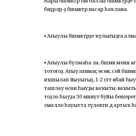
Һары бәшмәктәр һәм баллы бәшмәктәрҙ
биҙрәләр-ҙә бәшмәктәр насар һаҡлана.
• Ағыулы бәшмәктәрҙе ҡулығыҙға алм
• Ағыулы булмаһа ла, бәшмәк менән
тотоғоҙ. Ағыуланмаҫ өсөн, сей бәш
яҡшылап йыуығыҙ, 1-2 сәғәт ябай һыу
ташлау өсөн һыуҙы ваҡыты-ваҡыты 
тоҙло һыуҙа 30 минут буйы бешерег
эмалле һауытта тәүлектән дә артыҡ 