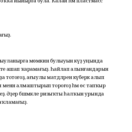
е тоҡҡа йыйырға була. Ҡалай һәм пластмасс
ағыҙ.
 ағыуланырға мөмкин булыуын күҙ уңында
мәкте ашап ҡарамағыҙ. Һайлап алынғандарын
ҙа тотоғоҙ, ағыулы матдәләрен күберәк алып
менән алмаштырып тороғоҙ һәм өс тапҡыр
еҙ. Әҙер бәшмәкле ризыҡты һалҡын урында
һаҡламағыҙ.