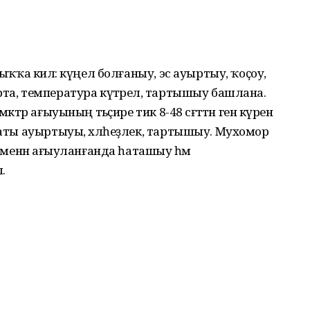
лыҡҡа килә: күңел болғаныу, эс ауыртыу, ҡоҫоу,
рта, температура күтәрелә, тартышыу башлана.
тәр ағыуының тәьҫире тик 8-48 сәғәттән генә күренә
 ҡаты ауыртыуы, хәлһеҙлек, тартышыу. Мухомор
) менән ағыуланғанда һаташыу һәм
.