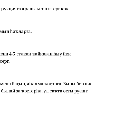
укцияға ярашлы эш итергә кәрәк.
имын һаҡларға.
енән 4-5 стакан ҡайнаған һыу йәки
ергә.
 менән баҫып, яһалма ҡоҫорға. Быны бер нисә
ылай ҙа ҡоҫторһа, ул саҡта өҫтәмә рәүештә