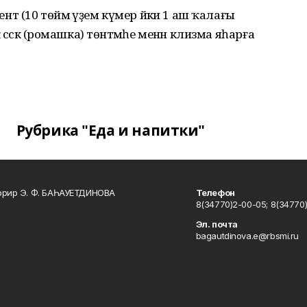
ент (10 төймә әүҙем күмер йәки 1 аш ҡалағы
 сәскә (ромашка) төнәтмәһе менән клизма яһарға
Рубрика "Еда и напитки"
ррир Э. Ф. БАҺАУЕТДИНОВА
Телефон
8(34770)2-00-05; 8(34770)
Эл. почта
bagautdinova.e@rbsmi.ru