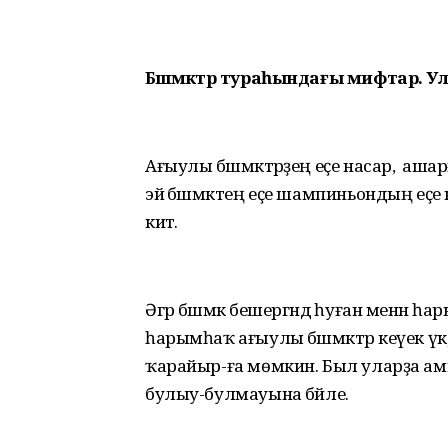
Бәшмәктәр тураһындағы мифтар. 
Ағыулы бәшмәктәрҙең еҫе насар, ә а
эйә бәшмәктең еҫе шампиньондың еҫе к
китә.
Әгәр бәшмәк бешергәндә һуған менән һ
һарымһаҡ ағыулы бәшмәктәр кеүек үк, 
ҡарайыр-ға мөмкин. Был уларҙа а
булыу-булмауына бәйле.