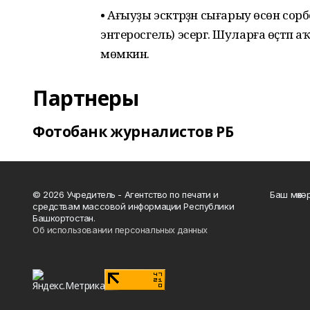
• Ағыуҙы эсәктәрҙән сығарыу өсөн сорб
энтеросгель) эсергә. Шуларға өҫтәп аҡ
мөмкин.
Партнеры
Фотобанк журналистов РБ
© 2026 Учредитель - Агентство по печати и
Баш мөхә
средствам массовой информации Республики
Башкортостан.
Об использовании персональных данных