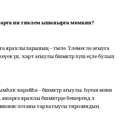
Уларға ни тиклем ышанырға мөмкин?
шарға яраҡлыларының – тәмле. Үлемесле ағыуға
еүек үк, ә ҡарт ағыулы бәшмәктәр хуш еҫле булып
арымһаҡ ҡарайһа – бәшмәктәр ағыулы. Һуған менән
ашарға яраҡлы бәшмәктәрҙе бешергәндә лә
минокислотаны тарҡатыусы тирозиндың