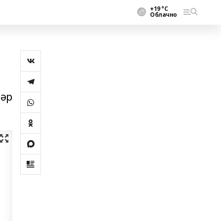
+19 °С
Облачно
тәр