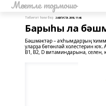
Мәсетле тормошо
Тәбиғәт һәм беҙ
2 АВГУСТА 2018, 11:46
Барыһы ла бәш
Бәшмәктәр – аҡһымдарҙың ҡиммә
уларҙа бөтөнләй холестерин юҡ.
В1, В2, D витаминдарына, селен,