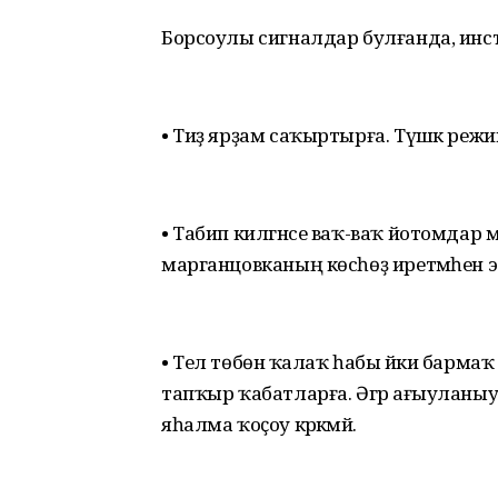
Борсоулы сигналдар булғанда, инстр
• Тиҙ ярҙам саҡыртырға. Түшәк реж
• Табип килгәнсе ваҡ-ваҡ йотомдар м
марганцовканың көсһөҙ иретмәһен эс
• Тел төбөнә ҡалаҡ һабы йәки бармаҡ
тапҡыр ҡабатларға. Әгәр ағыуланыу б
яһалма ҡоҫоу кәрәкмәй.