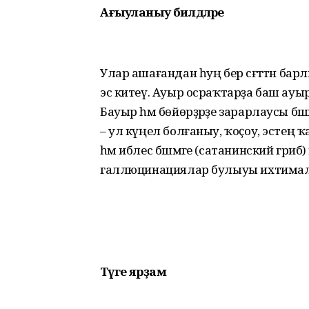
Ағыуланыу билдәләре
Улар ашағандан һуң бер сәғәттән бар
эс китеү. Ауыр осраҡтарҙа баш ауы
Бауыр һәм бөйөрҙәрҙе зарарлаусы бәшмәк
– ул күңел болғаныу, ҡоҫоу, эстең
һәм иблес бәшмәге (сатанинский гриб
галлюцинациялар булыуы ихтимал
Тәүге ярҙам