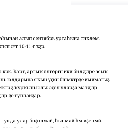
уртаһынан алып сентябрь уртаһына тиклем.
әғәт 10-11-гә ҡәҙәр.
а кәрәк. Ҡарт, артыҡ өлгөргән йәки билдәләре асыҡ
биль юлдарына яҡын үҫкән бәшмәктәрҙе йыймағыҙ.
әр ҙә ҡурҡыныслы: эҫелә уларҙа матдәләр
ләр-ҙе туплайҙар.
ҡ – унда улар боҙолмай, һынмай һәм иҙелмәй.