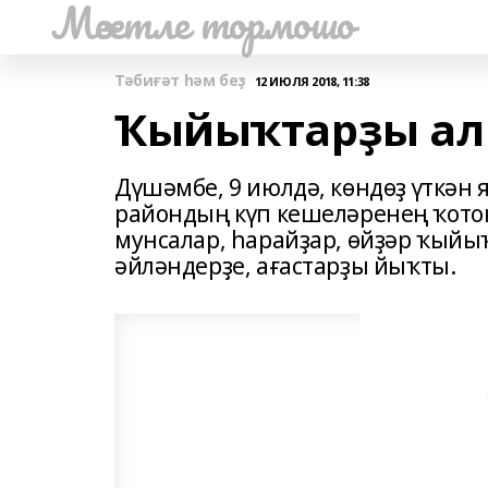
Мәсетле тормошо
Тәбиғәт һәм беҙ
12 ИЮЛЯ 2018, 11:38
Ҡыйыҡтарҙы ал
Дүшәмбе, 9 июлдә, көндөҙ үткән 
райондың күп кешеләренең ҡотон 
мунсалар, һарайҙар, өйҙәр ҡыйы
әйләндерҙе, ағастарҙы йыҡты.