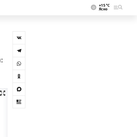
+15 °С
Ясно
: