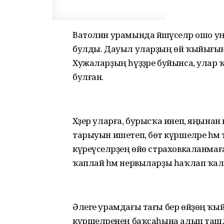
Ватолин урамында йәшәүселәр ошо у
булды. Дауыл уларҙың өй ҡыйығын 
Хужаларҙың һүҙҙәре буйынса, улар
булған.
Хәҙер уларға, бурысҡа инеп, яңынан 
тарыуын ишетеп, бөтә күршеләре һәм
күреүселәрҙең өйө страховкаланмаға
ҡаплай һәм нервыларҙы һаҡлап ҡал
Әлеге урамдағы тағы бер өйҙөң ҡы
күршеләренең баҡсаһына алып ташла