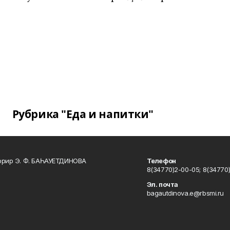
Рубрика "Еда и напитки"
ррир Э. Ф. БАҺАУЕТДИНОВА
Телефон
8(34770)2-00-05; 8(34770)
Эл. почта
bagautdinova.e@rbsmi.ru