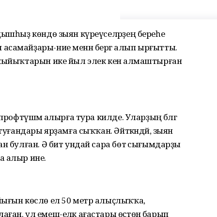
ңышһыҙ көндө зыян күреүселәрҙең береһе
асамайҙары-ние менән бергә алып ырғытты.
 ҡыйыҡтарын ике йыл элек кенә алмаштырған
профтүшәмә алырға тура килде. Уларҙың бәләгә
 туғандары ярҙамға сыҡҡан. Әйткәндәй, зыян
н булған. Ә бит ундай сара бөтә сығымдарҙы
а алыр ине.
йығын көслө ел 50 метр алыҫлыҡҡа,
ған. ул емеш-еләк ағастары өҫтөнә барып