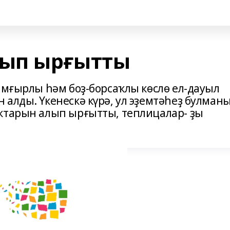
ып ырғытты
ямғырлы һәм боҙ-борсаҡлы көслө ел-дауыл
алды. Үкенескә күрә, ул эҙемтәһеҙ булманы
ҡтарын алып ырғытты, теплицалар- ҙы