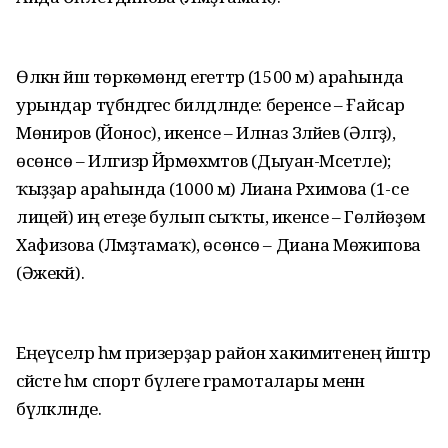
Өлкән йәш төркөмөндә егеттәр (1500 м) араһында
урындар түбәндәгесә билдәләнде: беренсе – Ғайсар
Мөниров (Йонос), икенсе – Илназ Зәләйев (Әләгәҙ),
өсөнсө – Илгизәр Йәрмөхәмәтов (Дыуан-Мәсетле);
ҡыҙҙар араһында (1000 м) Лиана Рәхимова (1-се
лицей) иң етеҙе булып сыҡты, икенсе – Гөлйөҙөм
Хафизова (Ләмәҙтамаҡ), өсөнсө – Диана Мөжипова
(Әжекәй).
Еңеүселәр һәм призерҙар район хакимиәтенең йәштәр
сәйәсәте һәм спорт бүлеге грамоталары менән
бүләкләнде.