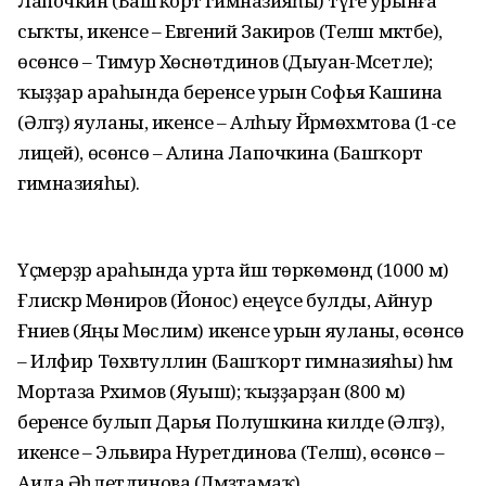
Лапочкин (Башҡорт гимназияһы) тәүге урынға
сыҡты, икенсе – Евгений Закиров (Теләш мәктәбе),
өсөнсө – Тимур Хөснөтдинов (Дыуан-Мәсетле);
ҡыҙҙар араһында беренсе урын Софья Кашина
(Әләгәҙ) яуланы, икенсе – Алһыу Йәрмөхәмәтова (1-се
лицей), өсөнсө – Алина Лапочкина (Башҡорт
гимназияһы).
Үҫмерҙәр араһында урта йәш төркөмөндә (1000 м)
Ғәлиәскәр Мөниров (Йонос) еңеүсе булды, Айнур
Ғәниев (Яңы Мөслим) икенсе урын яуланы, өсөнсө
– Илфир Төхвәтуллин (Башҡорт гимназияһы) һәм
Мортаза Рәхимов (Яуыш); ҡыҙҙарҙан (800 м)
беренсе булып Дарья Полушкина килде (Әләгәҙ),
икенсе – Эльвира Нуретдинова (Теләш), өсөнсө –
Аида Әһлетдинова (Ләмәҙтамаҡ).