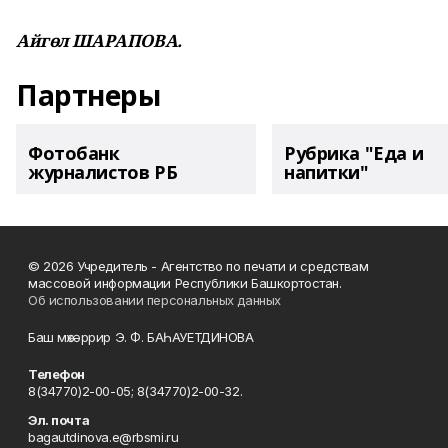
Айгөл ШАРАПОВА.
Партнеры
Фотобанк
Рубрика "Еда и
журналистов РБ
напитки"
© 2026 Учредитель - Агентство по печати и средствам
массовой информации Республики Башкортостан.
Об использовании персональных данных
Баш мөхәррир Э. Ф. БАҺАУЕТДИНОВА
Телефон
8(34770)2-00-05; 8(34770)2-00-32.
Эл. почта
bagautdinova.e@rbsmi.ru