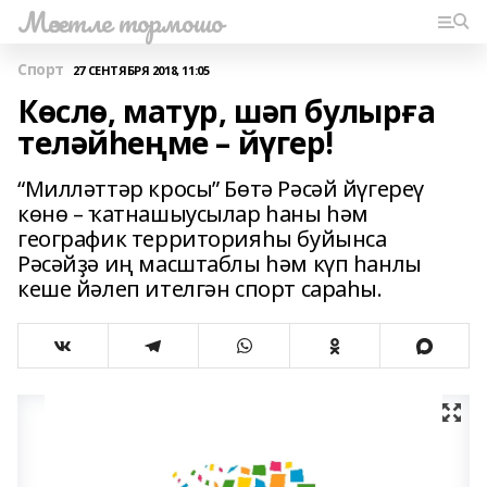
Мәсетле тормошо
Спорт
27 СЕНТЯБРЯ 2018, 11:05
Көслө, матур, шәп булырға
теләйһеңме – йүгер!
“Милләттәр кросы” Бөтә Рәсәй йүгереү
көнө – ҡатнашыусылар һаны һәм
географик территорияһы буйынса
Рәсәйҙә иң масштаблы һәм күп һанлы
кеше йәлеп ителгән спорт сараһы.