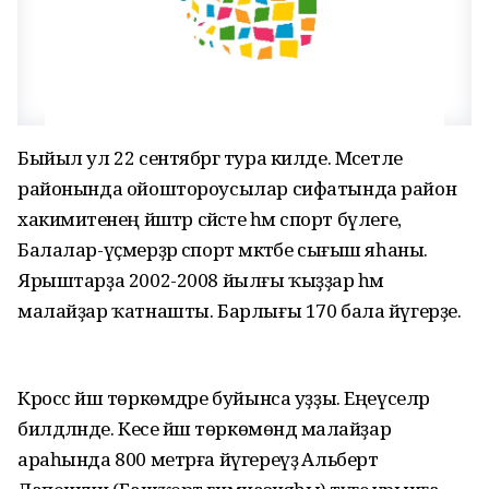
Быйыл ул 22 сентябргә тура килде. Мәсетле
районында ойоштороусылар сифатында район
хакимиәтенең йәштәр сәйәсәте һәм спорт бүлеге,
Балалар-үҫмерҙәр спорт мәктәбе сығыш яһаны.
Ярыштарҙа 2002-2008 йылғы ҡыҙҙар һәм
малайҙар ҡатнашты. Барлығы 170 бала йүгерҙе.
Кросс йәш төркөмдәре буйынса уҙҙы. Еңеүселәр
билдәләнде. Кесе йәш төркөмөндә малайҙар
араһында 800 метрға йүгереүҙә Альберт