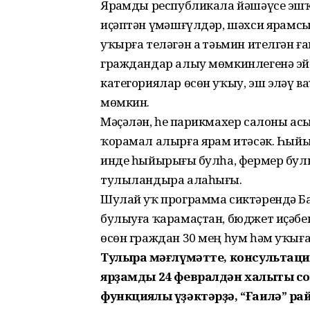
Ярҙамды республикала йәшәүсе эш
иҫәптән үҙмәшғүлдәр, шәхси ярҙамс
уҡырға теләгән аҙ тәьмин ителгән ға
граждандар алыу мөмкинлегенә эйә.
категориялар өсөн уҡыу, эш эҙләү 
мөмкин.
Мәҫәлән, һеҙ парикмахер салоны асыр
ҡорамал алырға ярҙам итәсәк. Һыйыр
инде һыйырығыҙ булһа, фермер булып
тулыландыра алаһығыҙ.
Шулай уҡ программа сиктәрендә Б
булыуға ҡарамаҫтан, бюджет иҫәбе
өсөн граждан 30 мең һум һәм уҡыға
Тулыраҡ мәғлүмәтте, консультаци
ярҙамды 24 февралдән халыҡты со
функциялы үҙәктәрҙә, “Ғаилә” ра