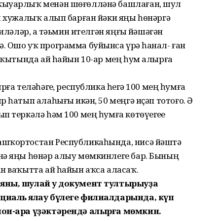
ҡыуарлыҡ менән шөғөлләнә башлаған, шул
ы хужалыҡ алып барған йәки яңы һөнәргә
иләләр, аҙ тәьмин ителгән яңғыҙ йәшәгән
 Ошо уҡ программа буйынса үрҙә һанал- ған
ваҡытында ай һайын 10-ар мең һум алырға
ға теләһәгеҙ, республика һеҙгә 100 мең һумға
 һатып алаһығыҙ икән, 50 меңгә иҫәп тотоғоҙ. Ә
 теркәлә һәм 100 мең һумға көтөүегеҙҙе
ашҡортостан Республикаһында, нисә йәштә
нә яңы һөнәр алыу мөмкинлеге бар. Бының
н ваҡытта ай һайын аҡса аласаҡ.
яны, шулай уҡ документ тултырыуҙа
циаль яҡлау бүлеге филиалдарында, күп
йон-ара үҙәктәрендә алырға мөмкин.