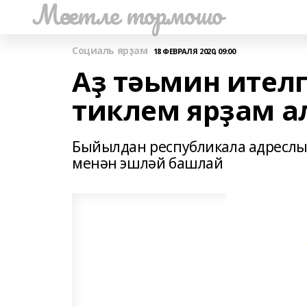
Мәсетле тормошо
Социаль ярҙам
18 ФЕВРАЛЯ 2020, 09:00
Аҙ тәьмин ителг
тиклем ярҙам а
Быйылдан республикала адреслы
менән эшләй башлай