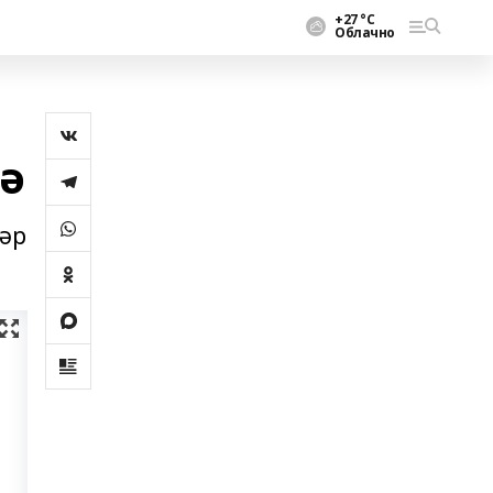
+27 °С
Облачно
ә
тәр