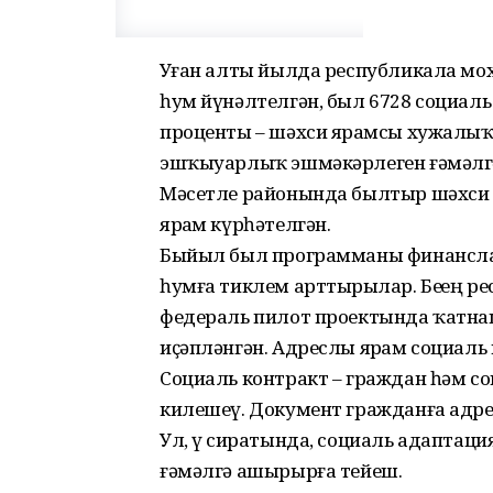
Уҙған алты йылда республикала мо
һум йүнәлтелгән, был 6728 социаль
проценты – шәхси ярҙамсы хужалыҡ 
эшҡыуарлыҡ эшмәкәрлеген ғәмәлг
Мәсетле районында былтыр шәхси 
ярҙам күрһәтелгән.
Быйыл был программаны финанслау
һумға тиклем арттырҙылар. Беҙҙең ре
федераль пилот проектында ҡатнаш
иҫәпләнгән. Адреслы ярҙам социаль
Социаль контракт – граждан һәм соц
килешеү. Документ гражданға адресл
Ул, үҙ сиратында, социаль адаптац
ғәмәлгә ашырырға тейеш.