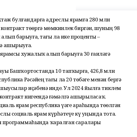
хтаж булғандарға адреслы ярҙамға 280 млн
 контракт төҙөргә мөмкинлек биргән, шуның 98
алып барыуға, тағы ла ике проценты –
ә ашырыуға.
ярҙамсы хужалыҡ алып барыуға 30 ғаиләгә
ҙы Башҡортостанда 10 тапҡырға, 426,8 млн
спублика Рәсәйҙең тағы ла 20 төбәге менән бергә
ыусылар иҫәбенә инде. Ул 2024 йылға тиклем
 контракт нигеҙендә ғәмәлгә ашырыласаҡ.
иаль ярҙам республика үҙәге араһында төҙөлгән
ы социаль ярҙам күрһәтеүҙе күҙ уңында тота.
ия программаһында ҡаралған сараларҙы