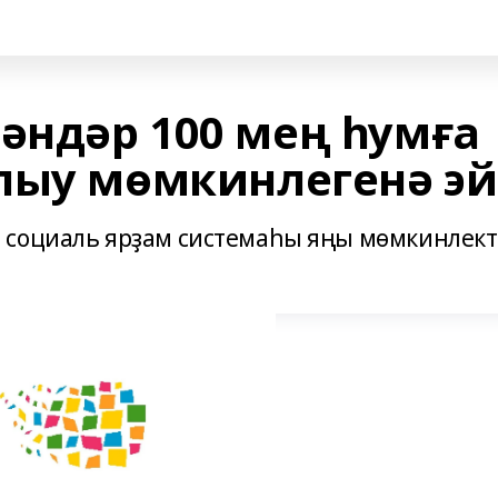
әндәр 100 мең һумға
лыу мөмкинлегенә эй
 социаль ярҙам системаһы яңы мөмкинлек