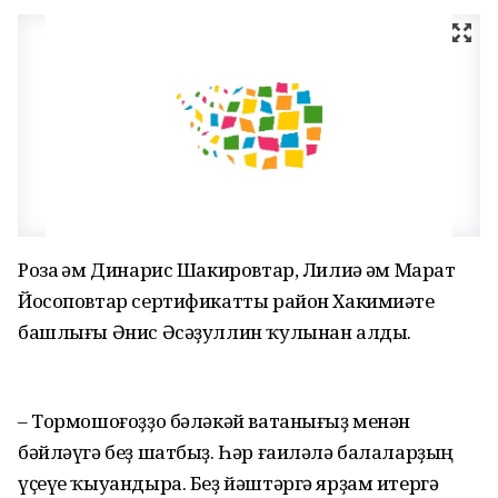
Роза һәм Динарис Шакировтар, Лилиә һәм Марат
Йосоповтар сертификатты район Хакимиәте
башлығы Әнис Әсәҙуллин ҡулынан алды.
– Тормошоғоҙҙо бәләкәй ватанығыҙ менән
бәйләүгә беҙ шатбыҙ. Һәр ғаиләлә балаларҙың
үҫеүе ҡыуандыра. Беҙ йәштәргә ярҙам итергә