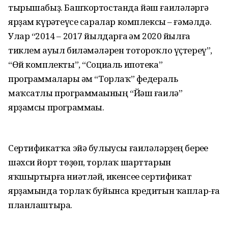
тырышабыҙ. Башҡортостанда йәш ғаиләләргә
ярҙам күрһәтеүсе саралар комплексы – ғәмәлдә.
Улар “2014 – 2017 йылдарға һәм 2020 йылға
тиклем ауыл биләмәләрен тотороҡло үҫтереү”,
“Өй комплекты”, “Социаль ипотека”
программалары һәм “Торлаҡ” федераль
маҡсатлы программаһының “Йәш ғаилә”
ярҙамсы программаһы.
Сертификатҡа эйә булыусы ғаиләләрҙең береһе
шәхси йорт төҙөп, торлаҡ шарттарын
яҡшыртырға ниәтләй, икенсеһе сертификат
ярҙамында торлаҡ буйынса кредитын ҡаплар-ға
планлаштыра.