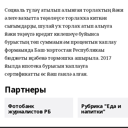
Социаль түләү һатылып алынған торлаҡтың йәки
әлеге ваҡытта төҙөлөүсе торлаҡҡа киткән
сығымдарҙы, шулай уҡ торлаҡ һатып алыуға
йәки төҙөүгә кредит килешеүе буйынса
бурыстың төп суммаһын һәм процентын ҡаплау
формаһында Баш-ҡортостан Республикаһы
бюджеты иҫәбенә тормошҡа ашырыла. 2017
йылда ипотека бурысын ҡаплауға
сертификатты өс йәш ғаилә алған.
Партнеры
Фотобанк
Рубрика "Еда и
журналистов РБ
напитки"