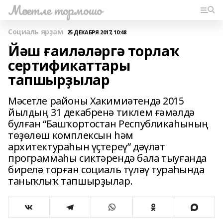
Мәсетле тормошо
Социаль ярҙам
25 ДЕКАБРЯ 2017, 10:48
Йәш ғаиләләргә торлаҡ
сертификаттары
тапшырҙылар
Мәсетле районы Хакимиәтендә 2015
йылдың 31 декабренә тиклем ғәмәлдә
булған “Башҡортостан Республикаһының
төҙөлөш комплексын һәм
архитектураһын үҫтереү” дәүләт
программаһы сиктәрендә бала тыуғанда
бирелә торған социаль түләү тураһында
таныҡлыҡ тапшырҙылар.